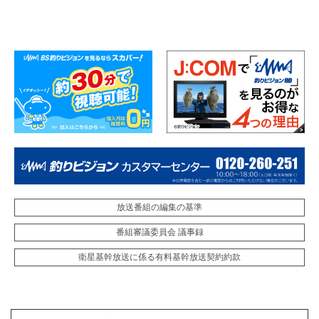
放送番組の編集の基準
番組審議委員会 議事録
衛星基幹放送に係る有料基幹放送契約約款