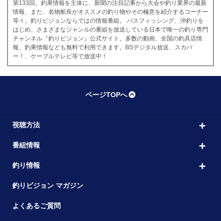
第133回。釣果情報を主体に、新聞の注目記事から大会や釣り業界の最新
情報、また、名物船長がオススメの釣り物やその極意を紹介するコーナー
等々。釣りビジョンならではの情報番組。 バスフィッシング、沖釣りを
はじめ、さまざまなジャンルの番組を放送している日本で唯一の釣り専門
チャンネル『釣りビジョン』公式サイト。多数の動画、全国の釣具店情
報、釣果情報なども無料で利用できます。BSデジタル放送、スカパ
ー！、ケーブルテレビ等で放送中！
ページTOPへ
視聴方法
番組情報
釣り情報
釣りビジョン マガジン
よくあるご質問