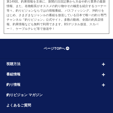
第149回。釣果情報を主体に、新聞の注目記事から大会や釣り業界の最新
情報、また、名物船長がオススメの釣り物やその極意を紹介するコーナー
等々。釣りビジョンならではの情報番組。 バスフィッシング、沖釣りを
はじめ、さまざまなジャンルの番組を放送している日本で唯一の釣り専門
チャンネル『釣りビジョン』公式サイト。多数の動画、全国の釣具店情
報、釣果情報なども無料で利用できます。BSデジタル放送、スカパ
ー！、ケーブルテレビ等で放送中！
ページTOPへ
視聴方法
番組情報
釣り情報
釣りビジョン マガジン
よくあるご質問