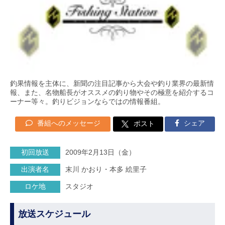
釣果情報を主体に、新聞の注目記事から大会や釣り業界の最新情
報、また、名物船長がオススメの釣り物やその極意を紹介するコ
ーナー等々。釣りビジョンならではの情報番組。
番組へのメッセージ
シェア
ポスト
初回放送
2009年2月13日（金）
出演者名
末川 かおり・本多 絵里子
ロケ地
スタジオ
放送スケジュール