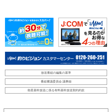
放送番組の編集の基準
番組審議委員会 議事録
衛星基幹放送に係る有料基幹放送契約約款