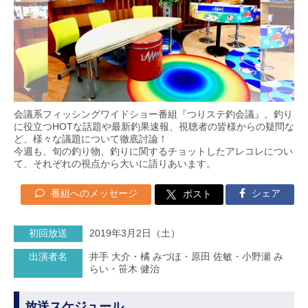
会議系フィッシングワイドショー番組『つりステ釣会議』。釣り
に役立つHOTな話題や最新釣果速報、視聴者の皆様からの疑問な
ど、様々な議題について徹底討論！
今週も、旬の釣り物、釣りに関するチョットしたアレコレについ
て、それぞれの視点から大いに語りあいます。
番組へのメッセージ
シェア
ポスト
初回放送
2019年3月2日（土）
出演者名
井手 大介・橘 みづほ・原田 佐敏・小野瀬 み
らい・笹木 健治
放送スケジュール