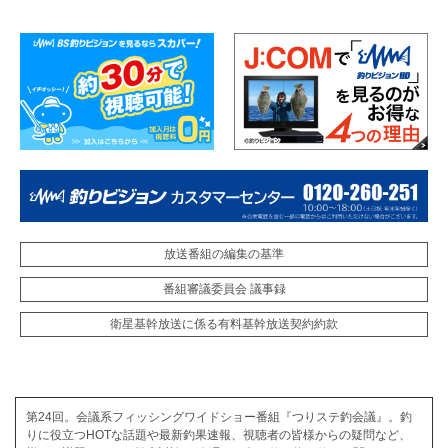
放送番組の編集の基準
番組審議委員会 議事録
衛星基幹放送に係る有料基幹放送契約約款
第24回。会議系フィッシングワイドショー番組『つりステ釣会議』。釣
りに役立つHOTな話題や最新釣果速報、視聴者の皆様からの疑問など、