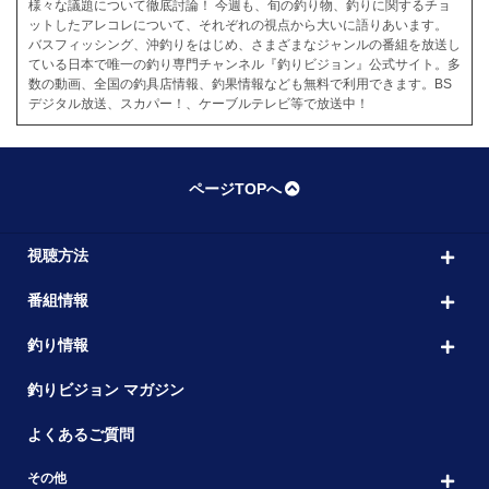
様々な議題について徹底討論！ 今週も、旬の釣り物、釣りに関するチョ
ットしたアレコレについて、それぞれの視点から大いに語りあいます。
バスフィッシング、沖釣りをはじめ、さまざまなジャンルの番組を放送し
ている日本で唯一の釣り専門チャンネル『釣りビジョン』公式サイト。多
数の動画、全国の釣具店情報、釣果情報なども無料で利用できます。BS
デジタル放送、スカパー！、ケーブルテレビ等で放送中！
ページTOPへ
視聴方法
番組情報
釣り情報
釣りビジョン マガジン
よくあるご質問
その他