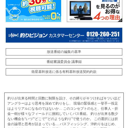
放送番組の編集の基準
番組審議委員会 議事録
衛星基幹放送に係る有料基幹放送契約約款
釣りが出来る時間と回数に制限を設け、その縛りがキツければキツいほど
アングラーはより思考を深めて釣りをし、 現場の緊張感と一挙手一投足
はよりリアルになるのではないか… このコンセプトのもと、仕事人・折
金一樹が様々なフィールドに挑戦していくバス番組。 釣りが出来る数少
ない機会を“いつ”“どこで““どのような釣り”で使うのか。 この選択には折
金の論理と思考が詰まっている… バスフィッシング、沖釣りをはじめ、