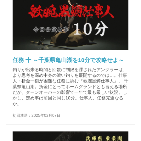
任務 十 ～千葉県亀山湖を10分で攻略せよ～
釣りが出来る時間と回数に制限を課されたアングラーは、
より思考を深め中身の濃い釣りを展開するのでは…。仕事
人・折金一樹が困難な任務に挑む『敏腕黒鱒仕事人』。 千
葉県亀山湖。折金にとってホームグランドとも言える場所
だが、ターンオーバーの影響で一年で最も厳しい状況。し
かし、定め事は前回と同じ10分。仕事人、任務完遂なる
か。
初回放送：2025年02月07日