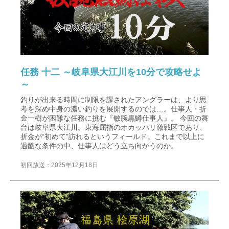
任務 十二 ～岐阜県大江川を10分で攻略せよ
～
釣りが出来る時間に制限を課されたアングラーは、より思
考を深め中身の濃い釣りを展開するのでは…。仕事人・折
金一樹が困難な任務に挑む『敏腕黒鱒仕事人』。 今回の舞
台は岐阜県大江川。東海屈指のオカッパリ激戦区であり、
折金が“初めて”訪れるというフィールド。これまで以上に
過酷な条件の中、仕事人はどう立ち向かうのか。
初回放送：2025年12月18日