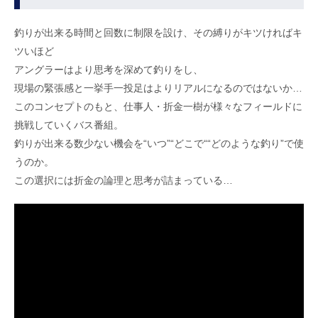
釣りが出来る時間と回数に制限を設け、その縛りがキツければキ
ツいほど
アングラーはより思考を深めて釣りをし、
現場の緊張感と一挙手一投足はよりリアルになるのではないか…
このコンセプトのもと、仕事人・折金一樹が様々なフィールドに
挑戦していくバス番組。
釣りが出来る数少ない機会を“いつ”“どこで““どのような釣り”で使
うのか。
この選択には折金の論理と思考が詰まっている…