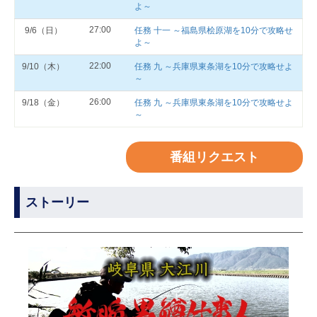
よ～
27:00
9/6（日）
任務 十一 ～福島県桧原湖を10分で攻略せ
よ～
22:00
9/10（木）
任務 九 ～兵庫県東条湖を10分で攻略せよ
～
26:00
9/18（金）
任務 九 ～兵庫県東条湖を10分で攻略せよ
～
番組リクエスト
ストーリー