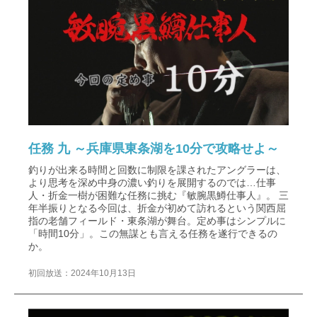
任務 九 ～兵庫県東条湖を10分で攻略せよ～
釣りが出来る時間と回数に制限を課されたアングラーは、
より思考を深め中身の濃い釣りを展開するのでは…仕事
人・折金一樹が困難な任務に挑む『敏腕黒鱒仕事人』。 三
年半振りとなる今回は、折金が初めて訪れるという関西屈
指の老舗フィールド・東条湖が舞台。定め事はシンプルに
「時間10分」。この無謀とも言える任務を遂行できるの
か。
初回放送：2024年10月13日