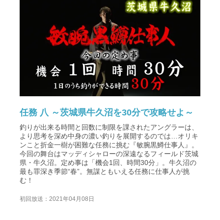
任務 八 ～茨城県牛久沼を30分で攻略せよ～
釣りが出来る時間と回数に制限を課されたアングラーは、
より思考を深め中身の濃い釣りを展開するのでは…オリキ
ンこと折金一樹が困難な任務に挑む『敏腕黒鱒仕事人』。
今回の舞台はマッディシャローの深遠なるフィールド茨城
県・牛久沼。定め事は「機会1回、時間30分」。牛久沼の
最も罪深き季節“春”。無謀ともいえる任務に仕事人が挑
む！
初回放送：2021年04月08日