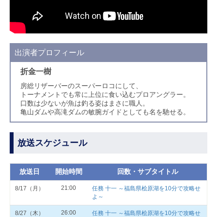
出演者プロフィール
折金一樹
房総リザーバーのスーパーロコにして、
トーナメントでも常に上位に食い込むプロアングラー。
口数は少ないが魚は釣る姿はまさに職人。
亀山ダムや高滝ダムの敏腕ガイドとしても名を馳せる。
放送スケジュール
放送日
開始時間
回数・サブタイトル
21:00
8/17（月）
任務 十一 ～福島県桧原湖を10分で攻略せ
よ～
26:00
8/27（木）
任務 十一 ～福島県桧原湖を10分で攻略せ