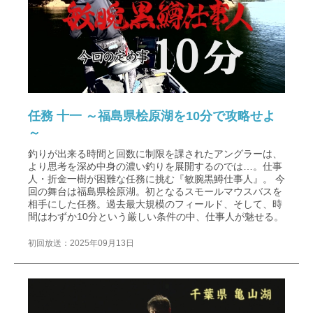
任務 十一 ～福島県桧原湖を10分で攻略せよ
～
釣りが出来る時間と回数に制限を課されたアングラーは、
より思考を深め中身の濃い釣りを展開するのでは…。仕事
人・折金一樹が困難な任務に挑む『敏腕黒鱒仕事人』。 今
回の舞台は福島県桧原湖。初となるスモールマウスバスを
相手にした任務。過去最大規模のフィールド、そして、時
間はわずか10分という厳しい条件の中、仕事人が魅せる。
初回放送：2025年09月13日