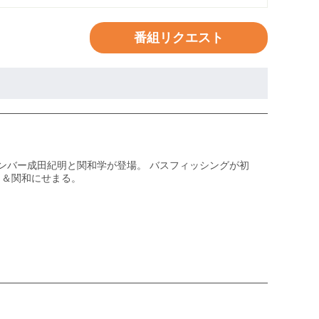
番組リクエスト
ンバー成田紀明と関和学が登場。 バスフィッシングが初
田＆関和にせまる。