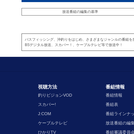
放送番組の編集の基準
バスフィッシング、沖釣りをはじめ、さまざまなジャンルの番組を
BSデジタル放送、スカパー！、ケーブルテレビ等で放送中！
視聴方法
番組情報
釣りビジョンVOD
番組情報
スカパー!
番組表
J:COM
番組ラインナ
ケーブルテレビ
放送番組の編
ひかりTV
番組審議委員会