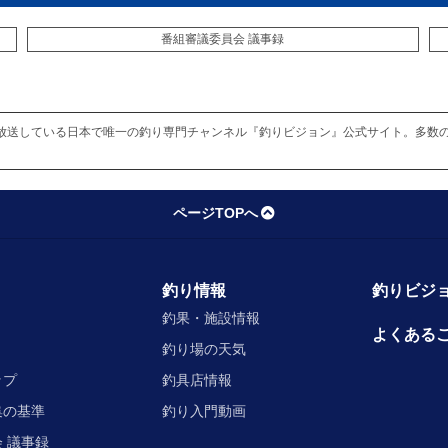
番組審議委員会 議事録
放送している日本で唯一の釣り専門チャンネル『釣りビジョン』公式サイト。多数
ページTOPへ
釣り情報
釣りビジョ
釣果・施設情報
よくある
釣り場の天気
ップ
釣具店情報
集の基準
釣り入門動画
 議事録