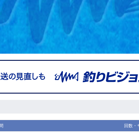
間
回数・