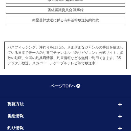
番組審議委員会 議事録
衛星基幹放送に係る有料基幹放送契約約款
バスフィッシング、沖釣りをはじめ、さまざまなジャンルの番組を放送し
ている日本で唯一の釣り専門チャンネル『釣りビジョン』公式サイト。多
数の動画、全国の釣具店情報、釣果情報なども無料で利用できます。BS
デジタル放送、スカパー！、ケーブルテレビ等で放送中！
ページTOPへ
視聴方法
番組情報
釣り情報