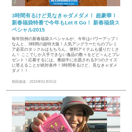
3時間有るけど見なきゃダメダメ！ 超豪華！
新春福袋特番で今年もLet It Go！ 新春福袋ス
ペシャル2015
毎年恒例の新春福袋スペシャルが、今年はパワーアップ！
なんと、3時間の超特大版！人気アングラーたちのプレミ
ア必至のタックルはもちろん、便利アイテムも盛りだくさ
ん！ ここでしか入手できない逸品の数々をどど～んとプレ
ゼント！応募するには、番組中に出題される3つのクイズ
に答えることが絶対条件！3時間有るけど、見なきゃダメ
ダメ！！
初回放送：2015年01月01日