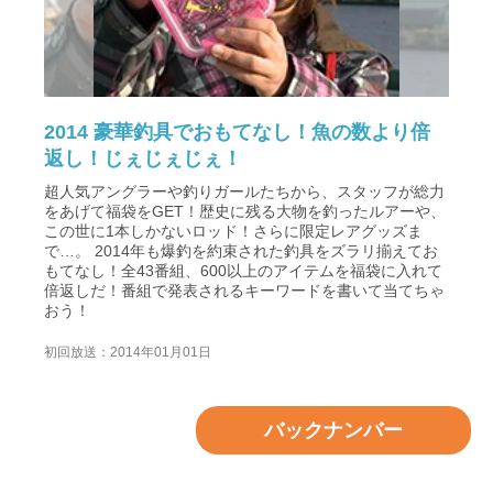
2014 豪華釣具でおもてなし！魚の数より倍
返し！じぇじぇじぇ！
超人気アングラーや釣りガールたちから、スタッフが総力
をあげて福袋をGET！歴史に残る大物を釣ったルアーや、
この世に1本しかないロッド！さらに限定レアグッズま
で…。 2014年も爆釣を約束された釣具をズラリ揃えてお
もてなし！全43番組、600以上のアイテムを福袋に入れて
倍返しだ！番組で発表されるキーワードを書いて当てちゃ
おう！
初回放送：2014年01月01日
バックナンバー