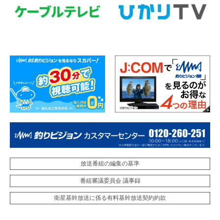
放送番組の編集の基準
番組審議委員会 議事録
衛星基幹放送に係る有料基幹放送契約約款