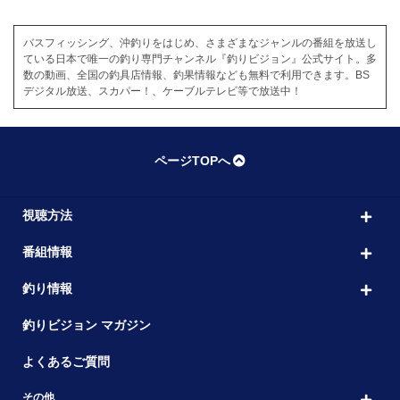
バスフィッシング、沖釣りをはじめ、さまざまなジャンルの番組を放送し
ている日本で唯一の釣り専門チャンネル『釣りビジョン』公式サイト。多
数の動画、全国の釣具店情報、釣果情報なども無料で利用できます。BS
デジタル放送、スカパー！、ケーブルテレビ等で放送中！
ページTOPへ
視聴方法
番組情報
釣り情報
釣りビジョン マガジン
よくあるご質問
その他