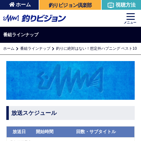
ホーム
視聴方法
釣りビジョン倶楽部
メニュー
番組ラインナップ
ホーム
番組ラインナップ
釣りに絶対はない！想定外ハプニング ベスト10
放送スケジュール
放送日
開始時間
回数・サブタイトル