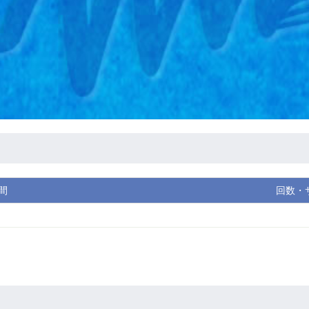
間
回数・