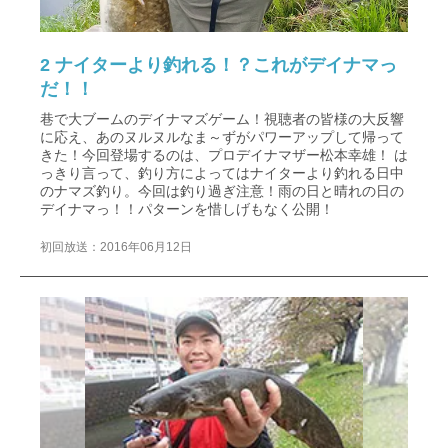
2 ナイターより釣れる！？これがデイナマっ
だ！！
巷で大ブームのデイナマズゲーム！視聴者の皆様の大反響
に応え、あのヌルヌルなま～ずがパワーアップして帰って
きた！今回登場するのは、プロデイナマザー松本幸雄！ は
っきり言って、釣り方によってはナイターより釣れる日中
のナマズ釣り。今回は釣り過ぎ注意！雨の日と晴れの日の
デイナマっ！！パターンを惜しげもなく公開！
初回放送：2016年06月12日