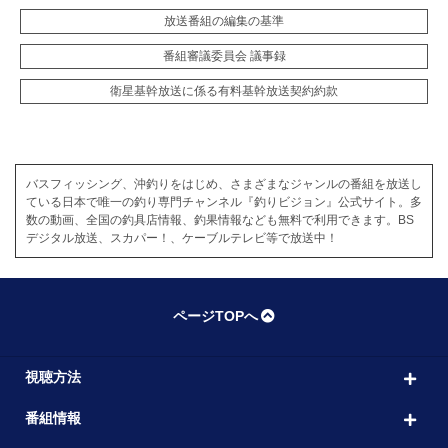
放送番組の編集の基準
番組審議委員会 議事録
衛星基幹放送に係る有料基幹放送契約約款
バスフィッシング、沖釣りをはじめ、さまざまなジャンルの番組を放送し
ている日本で唯一の釣り専門チャンネル『釣りビジョン』公式サイト。多
数の動画、全国の釣具店情報、釣果情報なども無料で利用できます。BS
デジタル放送、スカパー！、ケーブルテレビ等で放送中！
ページTOPへ
視聴方法
番組情報