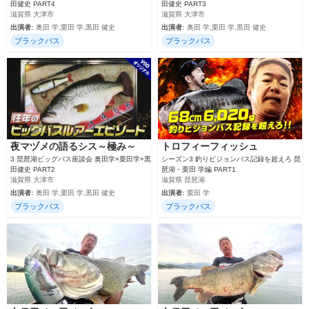
田健史 PART4
田健史 PART3
滋賀県 大津市
滋賀県 大津市
出演者:
奥田 学,栗田 学,黒田 健史
出演者:
奥田 学,栗田 学,黒田 健史
ブラックバス
ブラックバス
夜マヅメの語るシス～極み～
トロフィーフィッシュ
3 琵琶湖ビッグバス座談会 奥田学×栗田学+黒
シーズン3 釣りビジョンバス記録を超えろ 琵
田健史 PART2
琶湖・栗田 学編 PART1
滋賀県 大津市
滋賀県 琵琶湖
出演者:
奥田 学,栗田 学,黒田 健史
出演者:
栗田 学
ブラックバス
ブラックバス