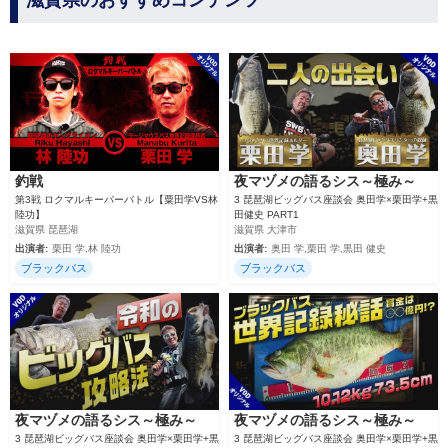
滋賀県のおすすめコンテンツ
釣戦
夜マヅメの語るシス～極み～
第3戦 ロクマルキーパーバトル【粟田学VS林
3 琵琶湖ビッグバス座談会 奥田学×栗田学+黒
陸功】
田健史 PART1
滋賀県 琵琶湖
滋賀県 大津市
出演者:
栗田 学,林 陸功
出演者:
奥田 学,栗田 学,黒田 健史
ブラックバス
ブラックバス
夜マヅメの語るシス～極み～
夜マヅメの語るシス～極み～
3 琵琶湖ビッグバス座談会 奥田学×栗田学+黒
3 琵琶湖ビッグバス座談会 奥田学×栗田学+黒