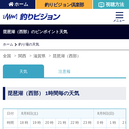
ホーム
視聴方法
釣りビジョン倶楽部
メニュー
琵琶湖（西部）のピンポイント天気
ホーム
釣り場の天気
全国
関西
滋賀県
琵琶湖（西部）
天気
注意報
琵琶湖（西部） 1時間毎の天気
日付
8月8日(土)
8月9日(日)
時間
18 時
19 時
20 時
21 時
22 時
23 時
0 時
1 時
2 時