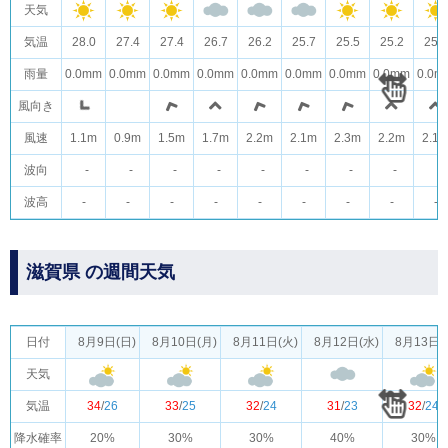
天気
気温
28.0
27.4
27.4
26.7
26.2
25.7
25.5
25.2
25.0
雨量
0.0mm
0.0mm
0.0mm
0.0mm
0.0mm
0.0mm
0.0mm
0.0mm
0.0m
風向き
風速
1.1m
0.9m
1.5m
1.7m
2.2m
2.1m
2.3m
2.2m
2.1
波向
-
-
-
-
-
-
-
-
-
波高
-
-
-
-
-
-
-
-
-
滋賀県 の週間天気
日付
8月9日(日)
8月10日(月)
8月11日(火)
8月12日(水)
8月13日(
天気
気温
34
/
26
33
/
25
32
/
24
31
/
23
32
/
24
降水確率
20%
30%
30%
40%
30%