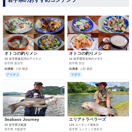
岩手県のおすすめコンテンツ
オトコの釣りメシ
オトコの釣りメシ
39 岩手県釜石沖のアイナメ
34 岩手県宮古沖のマダラ
岩手県 釜石市
岩手県 宮古
出演者:
上田 勝彦
出演者:
上田 勝彦
アイナメ
マダラ
Seabass Journey
エリアトラベラーズ
39 岩手県大船渡
129 ユーランド清水川
岩手県 大船渡市
岩手県 ユーランド清水川