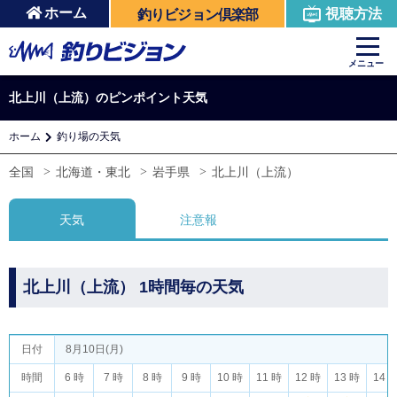
ホーム
視聴方法
釣りビジョン倶楽部
メニュー
北上川（上流）のピンポイント天気
ホーム
釣り場の天気
全国
北海道・東北
岩手県
北上川（上流）
天気
注意報
北上川（上流） 1時間毎の天気
日付
8月10日(月)
時間
6 時
7 時
8 時
9 時
10 時
11 時
12 時
13 時
14 