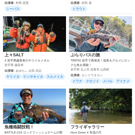
出演者:
村岡 昌憲
出演者:
村田 基
シーバス
トラウト
上々SALT
ぶらりバスの旅
4 岩手県越喜来のヤリイカメタル
TRIP50 岩手で再発見！温泉＆グルメにロッ
岩手県 越喜来
クな魚を堪能！
岩手県 北上市,花巻市,山田町
出演者:
あゆちぃ,太田 武志
出演者:
センドウタカシ
ヤリイカ
ケンサキイカ
スルメイカ
イワナ
クロソイ
メバル
アイナメ
魚種格闘技戦！
フライギャラリー
BATTLE-224 ロックフィッシュゲームの聖
Hunt Down 4 本流の尺