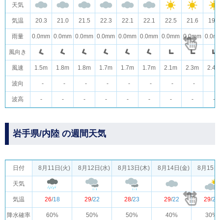
天気
気温
20.3
21.0
21.5
22.3
22.1
22.1
22.5
21.6
19.3
雨量
0.0mm
0.0mm
0.0mm
0.0mm
0.0mm
0.0mm
0.0mm
0.0mm
0.0m
風向き
風速
1.5m
1.8m
1.8m
1.7m
1.7m
1.7m
2.1m
2.3m
2.4
波向
-
-
-
-
-
-
-
-
-
波高
-
-
-
-
-
-
-
-
-
岩手県/内陸 の週間天気
日付
8月11日(火)
8月12日(水)
8月13日(木)
8月14日(金)
8月15日
天気
気温
26
/
18
29
/
22
28
/
23
29
/
22
29
/
22
降水確率
60%
50%
50%
40%
30%