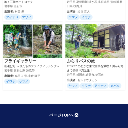
地！三陸ボートロック
岩手県 葛根田川,猿が石川,宮城県 荒雄川,秋
岩手県 釜石市
田県 役内川
出演者:
村田 基
出演者:
渋谷 直人
アイナメ
マゾイ
ヤマメ
イワナ
フライギャラリー
ぶらりバスの旅
山毛ばり ～僕たちのフライフィッシング～
TRIP27 のどかな東北岩手を満喫！川から海
岩手県 奥羽山脈 源流帯
まで欲張り満足旅！
岩手県 盛岡市,遠野市,釜石市
出演者:
牟田口 崇,小倉 隆平
出演者:
センドウタカシ
イワナ
ヤマメ
ヤマメ
イワナ
アイナメ
メバル
ページTOPへ