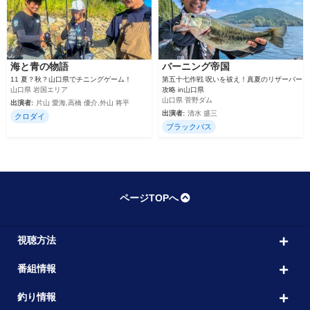
海と青の物語
バーニング帝国
11 夏？秋？山口県でチニングゲーム！
第五十七作戦 呪いを祓え！真夏のリザーバー
山口県 岩国エリア
攻略 in山口県
山口県 菅野ダム
出演者:
片山 愛海,高橋 優介,外山 将平
出演者:
清水 盛三
クロダイ
ブラックバス
ページTOPへ
視聴方法
番組情報
釣り情報