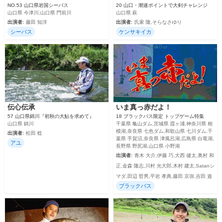
NO.53 山口県岩国シーバス
20 山口・潮速ポイントで大剣チャレンジ
山口県 今津川,山口県 門前川
山口県 萩
出演者:
藤田 知洋
出演者:
氏家 隆,そらなさゆり
シーバス
ケンサキイカ
伝心伝承
いま真っ赤だよ！
57 山口県錦川『初秋の大鮎を求めて』
18 ブラックバス限定 トップゲーム特集
山口県 錦川
千葉県 亀山ダム,茨城県 霞ヶ浦,神奈川県 相
模湖,奈良県 七色ダム,和歌山県 七川ダム,千
出演者:
松田 稔
葉県 手賀沼,奈良県 津風呂湖,広島県 白竜湖,
アユ
長野県 野尻湖,山口県 小野湖
出演者:
青木 大介,伊藤 巧,大西 健太,奥村 和
正,金森 隆志,川村 光大郎,木村 建太,Satanシ
マダ,田辺 哲男,平岩 孝典,藤田 京弥,吉田 遊
ブラックバス