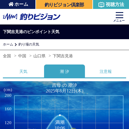
ホーム
視聴方法
釣りビジョン倶楽部
メニュー
下関吉見港のピンポイント天気
ホーム
釣り場の天気
全国
中国
山口県
下関吉見港
天気
潮 汐
注意報