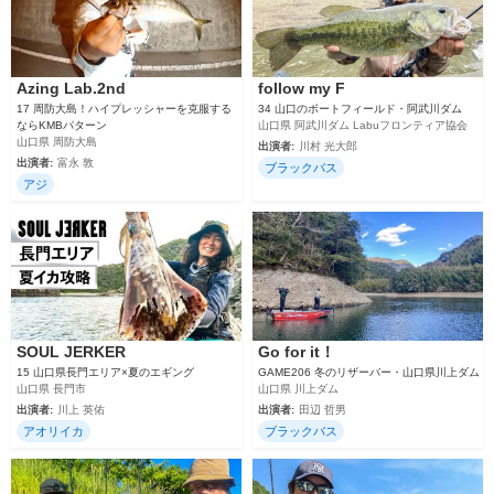
Azing Lab.2nd
follow my F
17 周防大島！ハイプレッシャーを克服する
34 山口のボートフィールド・阿武川ダム
ならKMBパターン
山口県 阿武川ダム Labuフロンティア協会
山口県 周防大島
出演者:
川村 光大郎
出演者:
富永 敦
ブラックバス
アジ
SOUL JERKER
Go for it！
15 山口県長門エリア×夏のエギング
GAME206 冬のリザーバー・山口県川上ダム
山口県 長門市
山口県 川上ダム
出演者:
川上 英佑
出演者:
田辺 哲男
アオリイカ
ブラックバス