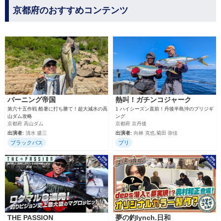
京都府のおすすめコンテンツ
バーニング帝国
熱叫！ガチンコジャーク
第六十五作戦 酷暑に打ち勝て！超大減水の高
1 ハイシーズン直前！丹後半島沖のブリジギ
山ダム攻略
ング
京都府 高山ダム
京都府 京丹後
出演者:
清水 盛三
出演者:
向林 克也,菊田 弥佳
ブラックバス
ブリ
THE PASSION
夢の釣lynch.日和