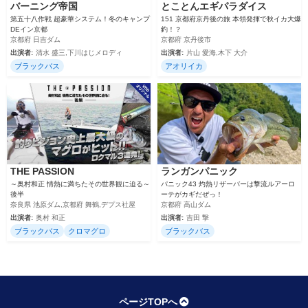
バーニング帝国
とことんエギパラダイス
第五十八作戦 超豪華システム！冬のキャンプ
151 京都府京丹後の旅 本領発揮で秋イカ大爆
DEイン京都
釣！？
京都府 日吉ダム
京都府 京丹後市
出演者:
清水 盛三,下川はじメロディ
出演者:
片山 愛海,木下 大介
ブラックバス
アオリイカ
THE PASSION
ランガンパニック
～奥村和正 情熱に満ちたその世界観に迫る～
パニック43 灼熱リザーバーは撃流ルアーロ
後半
ーテがカギだぜっ！
奈良県 池原ダム,京都府 舞鶴,デプス社屋
京都府 高山ダム
出演者:
奥村 和正
出演者:
吉田 撃
ブラックバス
クロマグロ
ブラックバス
ページTOPへ