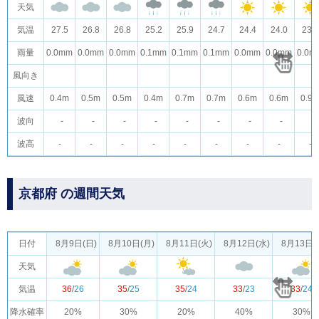
天気
気温
27.5
26.8
26.8
25.2
25.9
24.7
24.4
24.0
23.5
雨量
0.0mm
0.0mm
0.0mm
0.1mm
0.1mm
0.1mm
0.0mm
0.0mm
0.0m
風向き
風速
0.4m
0.5m
0.5m
0.4m
0.7m
0.7m
0.6m
0.6m
0.9
波向
-
-
-
-
-
-
-
-
-
波高
-
-
-
-
-
-
-
-
-
京都府 の週間天気
日付
8月9日(日)
8月10日(月)
8月11日(火)
8月12日(水)
8月13日(
天気
気温
36
/
26
35
/
25
35
/
24
33
/
23
33
/
24
降水確率
20%
30%
20%
40%
30%