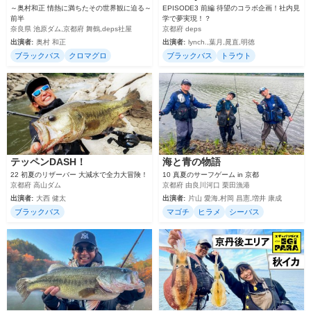
～奥村和正 情熱に満ちたその世界観に迫る～
EPISODE3 前編 待望のコラボ企画！社内見
前半
学で夢実現！？
奈良県 池原ダム,京都府 舞鶴,deps社屋
京都府 deps
出演者:
奥村 和正
出演者:
lynch.,葉月,晁直,明徳
ブラックバス
クロマグロ
ブラックバス
トラウト
テッペンDASH！
海と青の物語
22 初夏のリザーバー 大減水で全力大冒険！
10 真夏のサーフゲーム in 京都
京都府 高山ダム
京都府 由良川河口 栗田漁港
出演者:
大西 健太
出演者:
片山 愛海,村岡 昌憲,増井 康成
ブラックバス
マゴチ
ヒラメ
シーバス