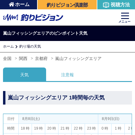
ホーム
視聴方法
釣りビジョン倶楽部
メニュー
嵐山フィッシングエリアのピンポイント天気
ホーム
釣り場の天気
全国
関西
京都府
嵐山フィッシングエリア
天気
注意報
嵐山フィッシングエリア 1時間毎の天気
日付
8月8日(土)
8月9日(日)
時間
18 時
19 時
20 時
21 時
22 時
23 時
0 時
1 時
2 時