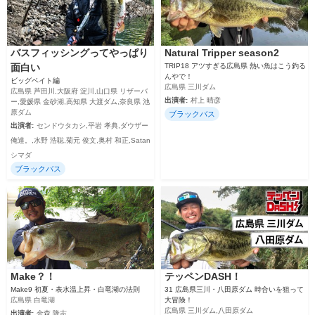
バスフィッシングってやっぱり
Natural Tripper season2
面白い
TRIP18 アツすぎる広島県 熱い魚はこう釣る
んやで！
ビッグベイト編
広島県 三川ダム
広島県 芦田川,大阪府 淀川,山口県 リザーバ
出演者:
村上 晴彦
ー,愛媛県 金砂湖,高知県 大渡ダム,奈良県 池
原ダム
ブラックバス
出演者:
センドウタカシ,平岩 孝典,ダウザー
俺達。,水野 浩聡,菊元 俊文,奥村 和正,Satan
シマダ
ブラックバス
Make？！
テッペンDASH！
Make9 初夏・表水温上昇・白竜湖の法則
31 広島県三川・八田原ダム 時合いを狙って
広島県 白竜湖
大冒険！
広島県 三川ダム,八田原ダム
出演者:
金森 隆志