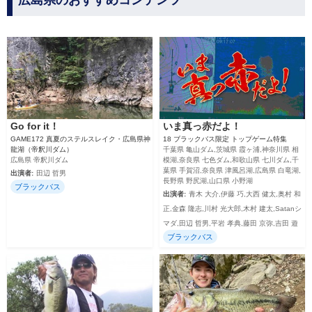
広島県のおすすめコンテンツ
Go for it！
いま真っ赤だよ！
GAME172 真夏のステルスレイク・広島県神
18 ブラックバス限定 トップゲーム特集
龍湖（帝釈川ダム）
千葉県 亀山ダム,茨城県 霞ヶ浦,神奈川県 相
広島県 帝釈川ダム
模湖,奈良県 七色ダム,和歌山県 七川ダム,千
葉県 手賀沼,奈良県 津風呂湖,広島県 白竜湖,
出演者:
田辺 哲男
長野県 野尻湖,山口県 小野湖
ブラックバス
出演者:
青木 大介,伊藤 巧,大西 健太,奥村 和
正,金森 隆志,川村 光大郎,木村 建太,Satanシ
マダ,田辺 哲男,平岩 孝典,藤田 京弥,吉田 遊
ブラックバス