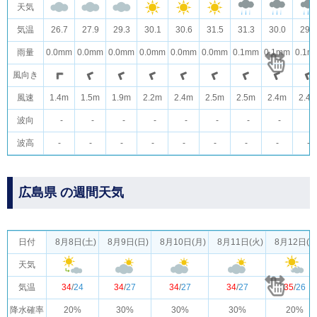
天気
気温
26.7
27.9
29.3
30.1
30.6
31.5
31.3
30.0
29.4
雨量
0.0mm
0.0mm
0.0mm
0.0mm
0.0mm
0.0mm
0.1mm
0.1mm
0.1m
風向き
風速
1.4m
1.5m
1.9m
2.2m
2.4m
2.5m
2.5m
2.4m
2.4
波向
-
-
-
-
-
-
-
-
-
波高
-
-
-
-
-
-
-
-
-
広島県 の週間天気
日付
8月8日(土)
8月9日(日)
8月10日(月)
8月11日(火)
8月12日(水
天気
気温
34
/
24
34
/
27
34
/
27
34
/
27
35
/
26
降水確率
20%
30%
30%
30%
20%