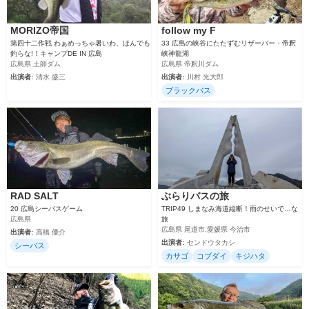
MORIZO帝国
follow my F
第四十二作戦 わぁめっちゃ暑いわ、ほんでも
33 広島の峡谷にたたずむリザーバー・帝釈
釣らな!！キャンプDE IN 広島
峡神龍湖
広島県 土師ダム
広島県 帝釈川ダム
出演者:
清水 盛三
出演者:
川村 光大郎
ブラックバス
RAD SALT
ぶらりバスの旅
20 広島シーバスゲーム
TRIP49 しまなみ海道縦断！雨のせいで…な
広島県
旅
広島県 尾道市,愛媛県 今治市
出演者:
高橋 優介
出演者:
センドウタカシ
シーバス
カサゴ
コブダイ
キジハタ