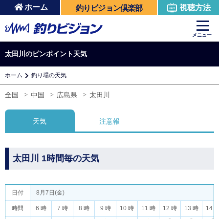
ホーム
視聴方法
釣りビジョン倶楽部
メニュー
太田川のピンポイント天気
ホーム
釣り場の天気
全国
中国
広島県
太田川
天気
注意報
太田川 1時間毎の天気
日付
8月7日(金)
時間
6 時
7 時
8 時
9 時
10 時
11 時
12 時
13 時
14 