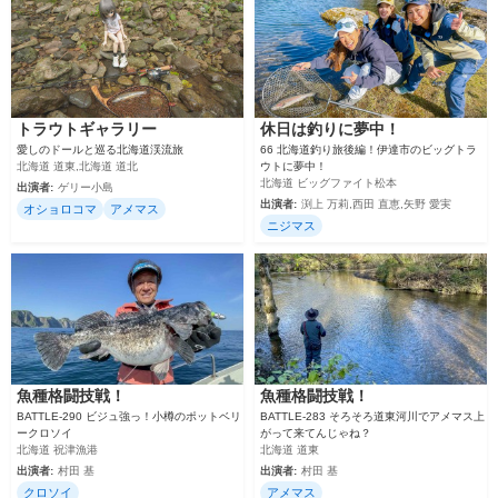
トラウトギャラリー
休日は釣りに夢中！
愛しのドールと巡る北海道渓流旅
66 北海道釣り旅後編！伊達市のビッグトラ
北海道 道東,北海道 道北
ウトに夢中！
北海道 ビッグファイト松本
出演者:
ゲリー小島
出演者:
渕上 万莉,西田 直恵,矢野 愛実
オショロコマ
アメマス
ニジマス
魚種格闘技戦！
魚種格闘技戦！
BATTLE-290 ビジュ強っ！小樽のポットベリ
BATTLE-283 そろそろ道東河川でアメマス上
ークロソイ
がって来てんじゃね？
北海道 祝津漁港
北海道 道東
出演者:
村田 基
出演者:
村田 基
クロソイ
アメマス