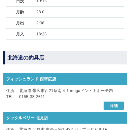
日没
19:15
月齢
28.0
月出
2:08
月入
18:26
北海道の釣具店
フィッシュランド 西帯広店
住所
北海道 帯広市西21条南 4-1 megaドン・キホーテ内
TEL
0155-38-2611
詳細
タックルベリー 北見店
住所
北海道 北見市 中央三輪1-422 パナプラザビル1F