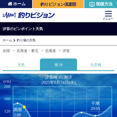
ホーム
視聴方法
釣りビジョン倶楽部
メニュー
汐首のピンポイント天気
ホーム
釣り場の天気
全国
北海道・東北
北海道
汐首
天気
潮 汐
注意報