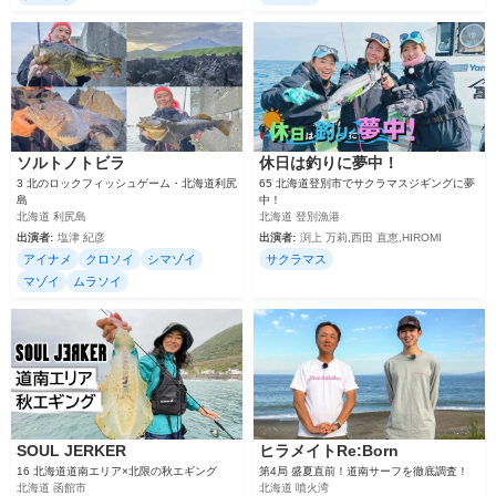
ソルトノトビラ
休日は釣りに夢中！
3 北のロックフィッシュゲーム・北海道利尻
65 北海道登別市でサクラマスジギングに夢
島
中！
北海道 利尻島
北海道 登別漁港
出演者:
塩津 紀彦
出演者:
渕上 万莉,西田 直恵,HIROMI
アイナメ
クロソイ
シマゾイ
サクラマス
マゾイ
ムラソイ
SOUL JERKER
ヒラメイトRe:Born
16 北海道道南エリア×北限の秋エギング
第4局 盛夏直前！道南サーフを徹底調査！
北海道 函館市
北海道 噴火湾