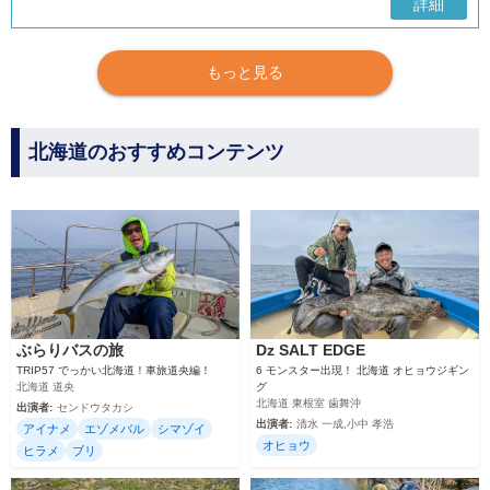
詳細
もっと見る
北海道のおすすめコンテンツ
ぶらりバスの旅
Dz SALT EDGE
TRIP57 でっかい北海道！車旅道央編！
6 モンスター出現！ 北海道 オヒョウジギン
北海道 道央
グ
北海道 東根室 歯舞沖
出演者:
センドウタカシ
出演者:
清水 一成,小中 孝浩
アイナメ
エゾメバル
シマゾイ
オヒョウ
ヒラメ
ブリ