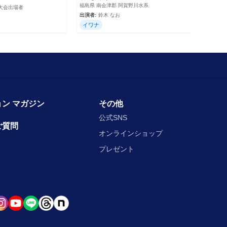
福島県 南会津郡 阿賀野川水系
,大会出場者
出演者:
鈴木 なお
イワナ
ン マガジン
その他
公式SNS
ご質問
オンラインショップ
プレゼント