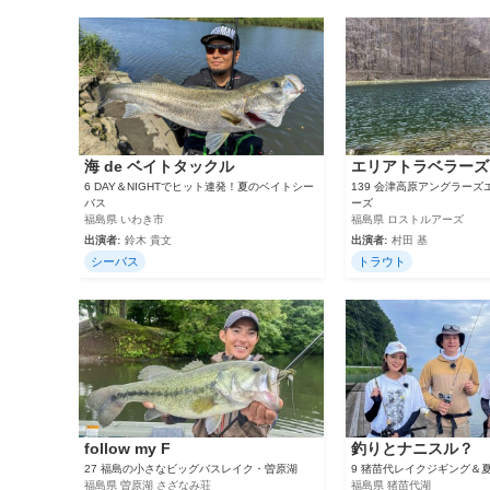
海 de ベイトタックル
エリアトラベラーズ
6 DAY＆NIGHTでヒット連発！夏のベイトシー
139 会津高原アングラー
バス
ーズ
福島県 いわき市
福島県 ロストルアーズ
出演者:
鈴木 貴文
出演者:
村田 基
シーバス
トラウト
follow my F
釣りとナニスル？
27 福島の小さなビッグバスレイク・曽原湖
9 猪苗代レイクジギング＆
福島県 曽原湖 さざなみ荘
福島県 猪苗代湖