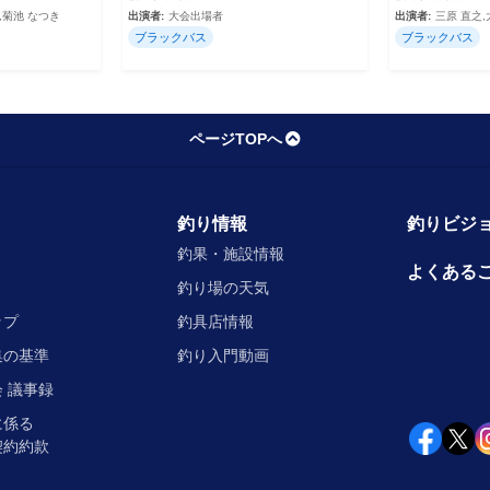
,菊池 なつき
出演者:
大会出場者
出演者:
三原 直之
ブラックバス
ブラックバス
ページTOPへ
釣り情報
釣りビジョ
釣果・施設情報
よくある
釣り場の天気
ップ
釣具店情報
集の基準
釣り入門動画
 議事録
に係る
契約約款