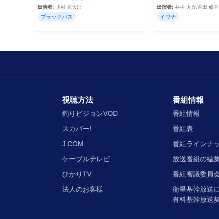
出演者:
川村 光大郎
出演者:
井手 大介,吉田 修平
ブラックバス
イワナ
視聴方法
番組情報
釣りビジョンVOD
番組情報
スカパー!
番組表
J:COM
番組ラインナ
ケーブルテレビ
放送番組の編
ひかりTV
番組審議委員会
法人のお客様
衛星基幹放送
有料基幹放送