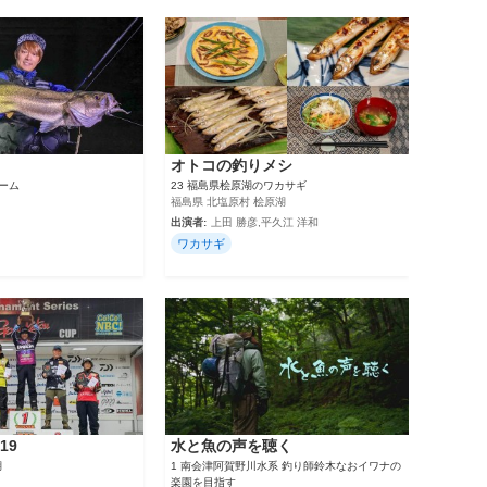
オトコの釣りメシ
ゲーム
23 福島県桧原湖のワカサギ
福島県 北塩原村 桧原湖
出演者:
上田 勝彦,平久江 洋和
ワカサギ
019
水と魚の声を聴く
湖
1 南会津阿賀野川水系 釣り師鈴木なおイワナの
楽園を目指す