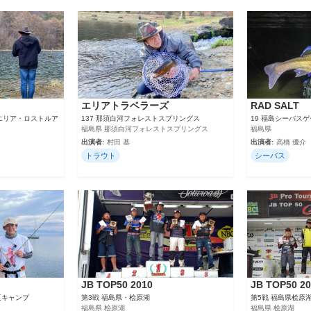
エリアトラベラーズ
RAD SALT
ズエリア・ロストルア
137 那須白河フォレストスプリングス
19 福島シーバス
福島県 那須白河フォレストスプリングス
福島県
出演者:
村田 基
出演者:
高橋 優介
トラウト
シーバス
JB TOP50 2010
JB TOP50 2
夏キャンプ
第3戦 福島県・桧原湖
第5戦 福島県桧原
福島県 桧原湖
福島県 桧原湖