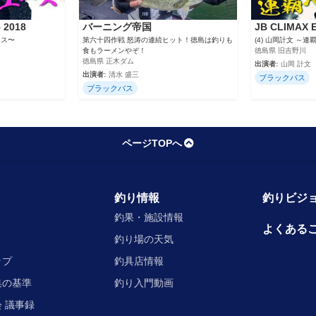
 2018
バーニング帝国
JB CLIMAX E
ース〜
第六十四作戦 怒涛の連続ヒット！徳島は釣りも
(4) 山岡計文 ～
食もラーメンやぞ！
徳島県 旧吉野川
徳島県 正木ダム
出演者:
山岡 計文
出演者:
清水 盛三
ブラックバス
ブラックバス
ページTOPへ
釣り情報
釣りビジョ
釣果・施設情報
よくある
釣り場の天気
ップ
釣具店情報
集の基準
釣り入門動画
 議事録