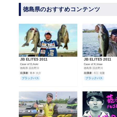
徳島県のおすすめコンテンツ
JB ELITE5 2011
JB ELITE5 2011
Case of D.Aoki
Case of K.Imae
徳島県 旧吉野川
徳島県 旧吉野川
出演者:
青木 大介
出演者:
今江 克隆
ブラックバス
ブラックバス