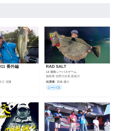
2011 番外編
RAD SALT
～
14 徳島シーバスゲーム
徳島県 吉野川水系,那賀川
今江 克隆
出演者:
高橋 優介
シーバス