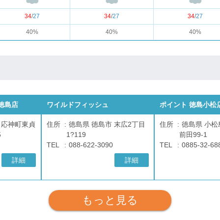
34
/
27
34
/
27
34
/
27
40%
40%
40%
徳島店
ワイルドフィッシュ
ポイント 徳島小松
 応神町東貞
住所
徳島県 徳島市 末広2丁目
住所
徳島県 小松
5
1?119
前田99-1
TEL
088-622-3090
TEL
0885-32-68
詳細
詳細
もっと見る