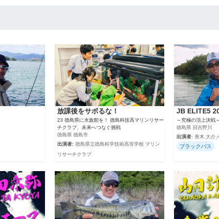
放課後をサボるな！
JB ELITE5 
23 徳島県に水族館を！ 徳島科技高マリンリサー
～究極の頂上決戦
チクラブ、未来へつなぐ挑戦
徳島県 旧吉野川
徳島県 徳島市
出演者:
青木 大介,
出演者:
徳島県立徳島科学技術高等学校 マリン
ブラックバス
リサーチクラブ