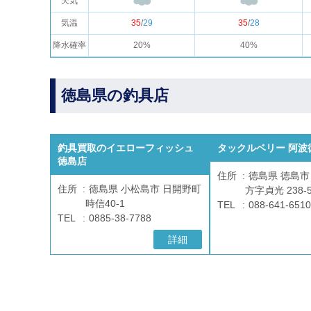
天気
気温
35
/
29
35
/
28
降水確率
20%
40%
徳島県の釣具店
釣具買取のイエローフィッシュ
タックルベリー 阿波
徳島店
住所
徳島県 徳島市
住所
徳島県 小松島市 日開野町
方字貞光 238-
時信40-1
TEL
088-641-6510
TEL
0885-38-7788
詳細