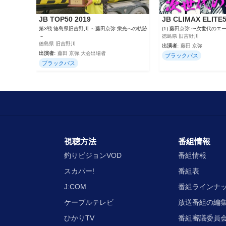
JB TOP50 2019
JB CLIMAX ELITE5
第3戦 徳島県旧吉野川 ～藤田京弥 栄光への軌跡
(1) 藤田京弥 〜次世代のエ
～
徳島県 旧吉野川
徳島県 旧吉野川
出演者:
藤田 京弥
出演者:
藤田 京弥,大会出場者
ブラックバス
ブラックバス
視聴方法
番組情報
釣りビジョンVOD
番組情報
スカパー!
番組表
J:COM
番組ラインナ
ケーブルテレビ
放送番組の編
ひかりTV
番組審議委員会