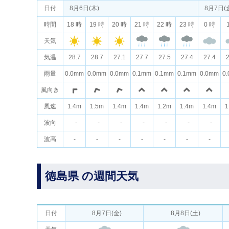
日付
8月6日(木)
8月7日(
時間
18 時
19 時
20 時
21 時
22 時
23 時
0 時
天気
気温
28.7
28.7
27.1
27.7
27.5
27.4
27.4
2
雨量
0.0mm
0.0mm
0.0mm
0.1mm
0.1mm
0.1mm
0.0mm
0
風向き
風速
1.4m
1.5m
1.4m
1.4m
1.2m
1.4m
1.4m
1
波向
-
-
-
-
-
-
-
波高
-
-
-
-
-
-
-
徳島県 の週間天気
日付
8月7日(金)
8月8日(土)