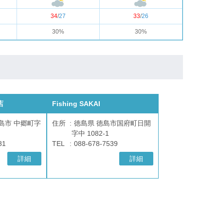
34
/
27
33
/
26
30%
30%
店
Fishing SAKAI
島市 中郷町字
住所
徳島県 徳島市国府町日開
字中 1082-1
81
TEL
088-678-7539
詳細
詳細