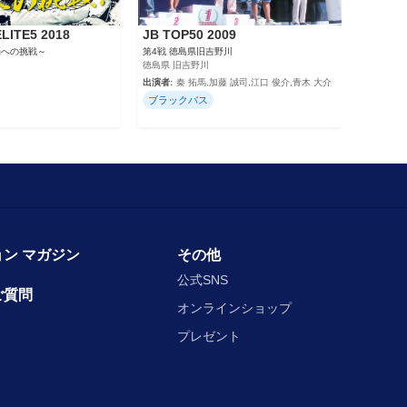
LITE5 2018
JB TOP50 2009
連覇への挑戦～
第4戦 徳島県旧吉野川
徳島県 旧吉野川
出演者:
秦 拓馬,加藤 誠司,江口 俊介,青木 大介
ブラックバス
ン マガジン
その他
公式SNS
ご質問
オンラインショップ
プレゼント