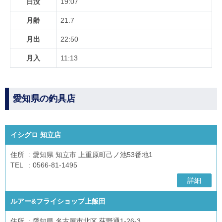
日没
19:07
月齢
21.7
月出
22:50
月入
11:13
愛知県の釣具店
イシグロ 知立店
住所
愛知県 知立市 上重原町己ノ池53番地1
TEL
0566-81-1495
詳細
ルアー&フライショップ上飯田
住所
愛知県 名古屋市北区 荻野通1-26-3