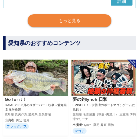
詳細
もっと見る
愛知県のおすすめコンテンツ
Go for it！
夢の釣lynch.日和
GAME 208 6月のリザーバー・岐阜～愛知県
EPISODE13 伊勢湾のボートマゴチゲームに
境 奥矢作湖
挑戦！
岐阜県 奥矢作湖,愛知県 奥矢作湖
愛知県 名古屋港（朝倉･美濃川）,三重県 伊勢
湾マリーナ
出演者:
田辺 哲男
出演者:
lynch.,葉月,晁直,明徳
ブラックバス
マゴチ