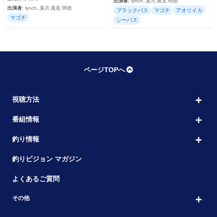
出演者:
lynch.,葉月,晁直,明徳
出演者:
lynch.,葉月,晁直,明徳
ブラックバス
マゴチ
アオリイカ
マゴチ
シーバス
ページTOPへ
視聴方法
番組情報
釣り情報
釣りビジョン マガジン
よくあるご質問
その他