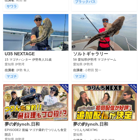
出演者:
村田 基
ブラックバス
サワラ
U35 NEXTAGE
ソルトギャラリー
15 マゴチハンター 伊勢隼人31歳
58 愛知県伊勢湾 マゴチゲーム
愛知県 伊勢湾
愛知県 伊勢湾
出演者:
伊勢 隼人
出演者:
小野田 賢一
マゴチ
マゴチ
夢の釣lynch.日和
夢の釣lynch.日和
EPISODE2 後編 マゴチ爆釣でつりんち食堂
つりんちNEXT#1
開店！
愛知県
愛知県 伊勢湾