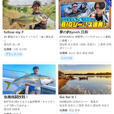
follow my F
夢の釣lynch.日和
36 愛知のタイダルフィールド・油ヶ淵を歩
EPISODE12 伊勢湾シーバスチャレンジ参戦
く
に密着！！
愛知県 油ヶ淵
愛知県 名古屋港（朝倉･美濃川）,三重県 伊勢
湾マリーナ
出演者:
川村 光大郎
出演者:
lynch.,葉月,晁直,明徳
ブラックバス
シーバス
魚種格闘技戦！
Go for it！
BATTLE-282 どえりゃあ伊勢湾！キャスティ
GAME205 11月のリバー・長良川
ングで釣ってみやぁ～
岐阜県 長良川,三重県 長良川,愛知県 長良川
愛知県 師崎港
出演者:
田辺 哲男