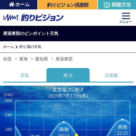
ホーム
視聴方法
釣りビジョン倶楽部
メニュー
尾張東部のピンポイント天気
ホーム
釣り場の天気
全国
東海
愛知県
尾張東部
天気
潮 汐
注意報