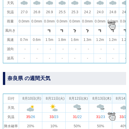
天気
気温
27.0
26.8
26.9
25.5
25.3
24.2
24.0
24.8
24.7
雨量
0.0mm
0.0mm
0.0mm
0.0mm
0.0mm
0.0mm
0.0mm
0.0mm
0.0m
風向き
風速
0.7m
0.6m
1.5m
1.8m
1.6m
1.3m
1.2m
1.2m
1.2
波向
-
-
-
-
-
-
-
-
-
波高
-
-
-
-
-
-
-
-
-
奈良県 の週間天気
日付
8月10日(月)
8月11日(火)
8月12日(水)
8月13日(木)
8月14日
天気
気温
35
/
26
33
/
23
31
/
22
31
/
23
33
/
24
降水確率
20%
10%
50%
50%
40%