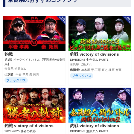
奈良県のおすすめコンテンツ
釣戦
釣戦 victory of divisions
第1戦 ビッグベイトバトル【平岩孝典VS秦拓
DIVISION3 七色ダム PART1
馬】
奈良県 七色ダム
奈良県 池原ダム
出演者:
加木屋 守,三原 直之,梶原 智寛
出演者:
平岩 孝典,秦 拓馬
ブラックバス
ブラックバス
釣戦 victory of divisions
釣戦 victory of divisions
2024‐2025 勝者の軌跡
DIVISION2 池原ダム PART1