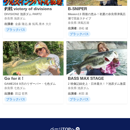
釣戦 victory of divisions
B-SNIPER
DIVISION2 池原ダム PART2
Mission13 雨後の恵み！初夏の奈良県津風呂
奈良県 池原ダム
湖で完全スナイプ
奈良県 津風呂湖
出演者:
金森 隆志,秦 拓馬,青木 大介
出演者:
赤松 健
ブラックバス
ブラックバス
Go for it！
BASS MAX STAGE
GAME204 9月のリザーバー・七色ダム
2 映像記録史上・日本最大！？池原ダム激震
奈良県 七色ダム
奈良県 池原ダム
出演者:
田辺 哲男
出演者:
村田 基
ブラックバス
ブラックバス
ページTOPへ