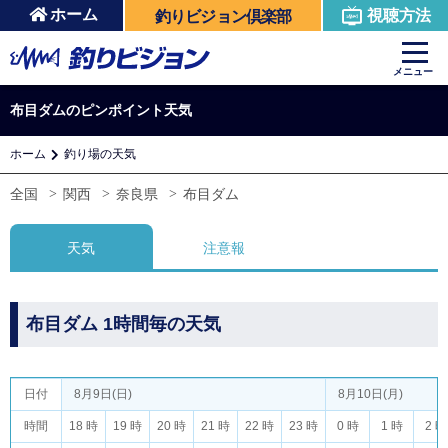
ホーム
視聴方法
釣りビジョン倶楽部
メニュー
布目ダムのピンポイント天気
ホーム
釣り場の天気
全国
関西
奈良県
布目ダム
天気
注意報
布目ダム 1時間毎の天気
日付
8月9日(日)
8月10日(月)
時間
18 時
19 時
20 時
21 時
22 時
23 時
0 時
1 時
2 時