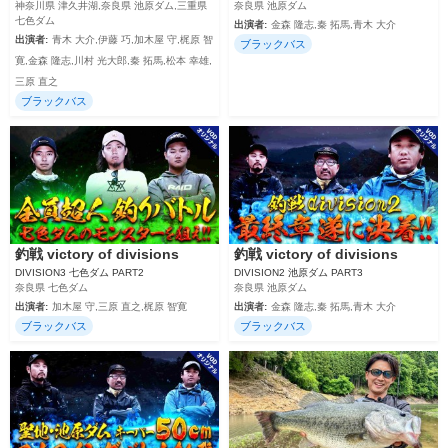
神奈川県 津久井湖,奈良県 池原ダム,三重県
奈良県 池原ダム
七色ダム
出演者:
金森 隆志,秦 拓馬,青木 大介
出演者:
青木 大介,伊藤 巧,加木屋 守,梶原 智
ブラックバス
寛,金森 隆志,川村 光大郎,秦 拓馬,松本 幸雄,
三原 直之
ブラックバス
釣戦 victory of divisions
釣戦 victory of divisions
DIVISION3 七色ダム PART2
DIVISION2 池原ダム PART3
奈良県 七色ダム
奈良県 池原ダム
出演者:
加木屋 守,三原 直之,梶原 智寛
出演者:
金森 隆志,秦 拓馬,青木 大介
ブラックバス
ブラックバス