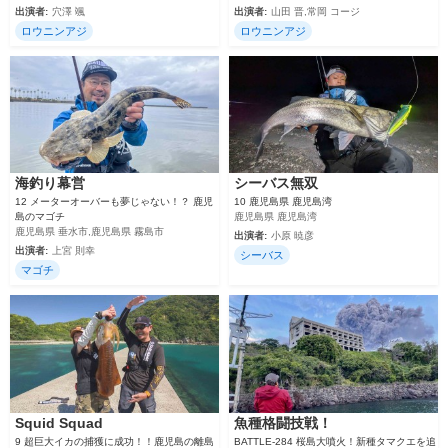
出演者:
穴澤 颯
出演者:
山田 晋,常岡 コージ
ロウニンアジ
ロウニンアジ
海釣り幕営
シーバス無双
12 メーターオーバーも夢じゃない！？ 鹿児
10 鹿児島県 鹿児島湾
島のマゴチ
鹿児島県 鹿児島湾
鹿児島県 垂水市,鹿児島県 霧島市
出演者:
小原 暁彦
出演者:
上宮 則幸
シーバス
マゴチ
Squid Squad
魚種格闘技戦！
9 超巨大イカの捕獲に成功！！鹿児島の離島
BATTLE-284 桜島大噴火！新種タマクエを追