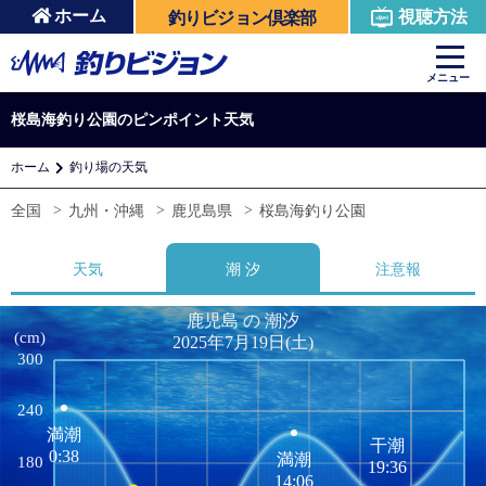
ホーム
視聴方法
釣りビジョン倶楽部
メニュー
桜島海釣り公園のピンポイント天気
ホーム
釣り場の天気
全国
九州・沖縄
鹿児島県
桜島海釣り公園
天気
潮 汐
注意報