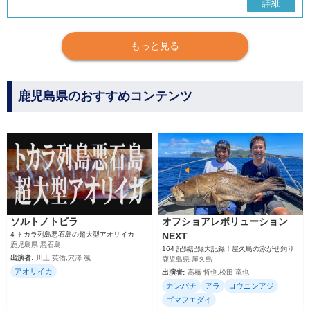
詳細
もっと見る
鹿児島県のおすすめコンテンツ
ソルトノトビラ
オフショアレボリューション
4 トカラ列島悪石島の超大型アオリイカ
NEXT
鹿児島県 悪石島
164 記録記録大記録！屋久島の泳がせ釣り
出演者:
川上 英佑,穴澤 颯
鹿児島県 屋久島
アオリイカ
出演者:
高橋 哲也,松田 竜也
カンパチ
アラ
ロウニンアジ
ゴマフエダイ