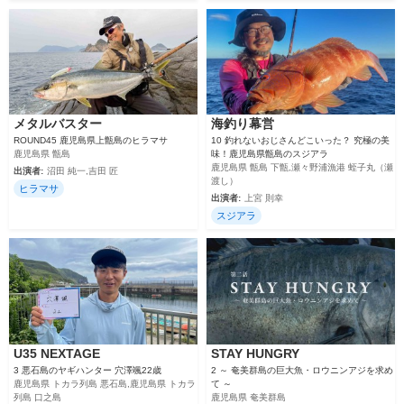
メタルバスター
海釣り幕営
ROUND45 鹿児島県上甑島のヒラマサ
10 釣れないおじさんどこいった？ 究極の美
鹿児島県 甑島
味！鹿児島県甑島のスジアラ
鹿児島県 甑島 下甑,瀬々野浦漁港 蛭子丸（瀬
出演者:
沼田 純一,吉田 匠
渡し）
ヒラマサ
出演者:
上宮 則幸
スジアラ
U35 NEXTAGE
STAY HUNGRY
3 悪石島のヤギハンター 穴澤颯22歳
2 ～ 奄美群島の巨大魚・ロウニンアジを求め
鹿児島県 トカラ列島 悪石島,鹿児島県 トカラ
て ～
列島 口之島
鹿児島県 奄美群島