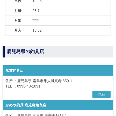
日没
19:23
月齢
23.7
月出
*****
月入
13:52
鹿児島県の釣具店
永友釣具店
住所
鹿児島県 霧島市隼人町真考 350-1
TEL
0995-43-1091
詳細
かめや釣具 鹿児島姶良店
住所
鹿児島県 姶良市 東餅田1718-1