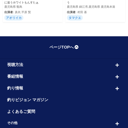
に追うホワイトもんすたぁ
う
鹿児島県 甑島
鹿児島県 錦江湾,鹿児島県 鹿児島本港
出演者:
真衣,平原 賢
出演者:
村田 基
アオリイカ
タマクエ
ページTOPへ
視聴方法
番組情報
釣り情報
釣りビジョン マガジン
よくあるご質問
その他