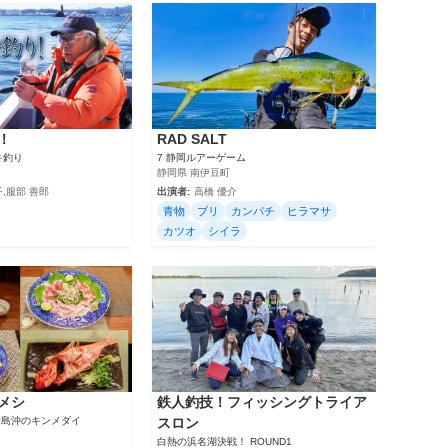
！
RAD SALT
キ釣り
7 静岡ルアーゲーム
静岡県 南伊豆町
,服部 善郎
出演者:
高橋 優介
青物
ブリ
カンパチ
ヒラマサ
カツオ
シイラ
メシ
鉄人釣技！フィッシングトライア
 新島沖のキンメダイ
スロン
白熱の浜名湖決戦！ ROUND1