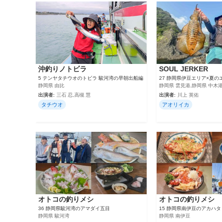
沖釣りノトビラ
SOUL JERKER
5 テンヤタチウオのトビラ 駿河湾の早朝出船編
27 静岡県伊豆エリア×夏の
静岡県 由比
静岡県 雲見港,静岡県 中木
出演者:
三石 忍,高槻 慧
出演者:
川上 英佑
タチウオ
アオリイカ
オトコの釣りメシ
オトコの釣りメシ
36 静岡県駿河湾のアマダイ五目
15 静岡県南伊豆のアカハタ
静岡県 駿河湾
静岡県 南伊豆