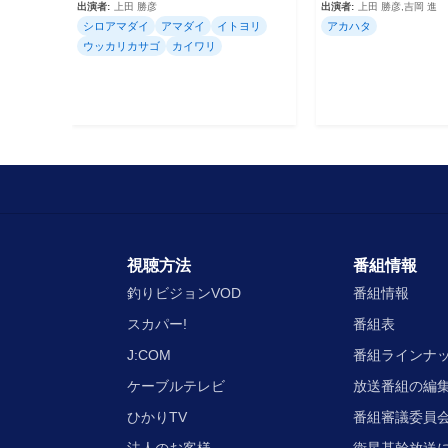
出演者:
上田 勝彦
出演者:
上田 勝彦,吉岡 進
シロアマダイ
アマダイ
イトヨリ
アカハタ
ウッカリカサゴ
カイワリ
視聴方法
番組情報
釣りビジョンVOD
番組情報
スカパー!
番組表
J:COM
番組ラインナ
ケーブルテレビ
放送番組の編
ひかりTV
番組審議委員会