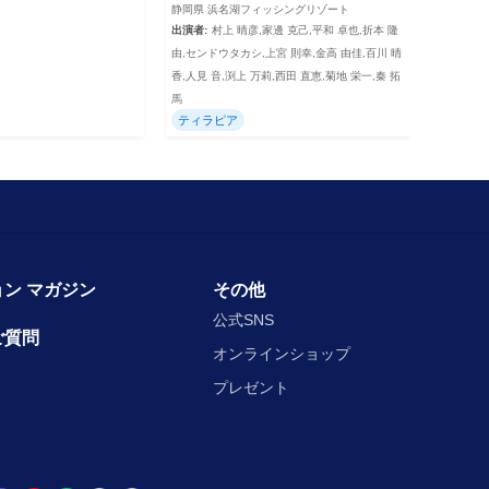
静岡県 浜名湖フィッシングリゾート
出演者:
村上 晴彦,家邊 克己,平和 卓也,折本 隆
由,センドウタカシ,上宮 則幸,金高 由佳,百川 晴
香,人見 音,渕上 万莉,西田 直恵,菊地 栄一,秦 拓
馬
ティラピア
ン マガジン
その他
公式SNS
ご質問
オンラインショップ
プレゼント