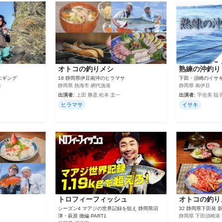
オトコの釣りメシ
熟練の沖釣り
エギング
18 静岡県伊豆南沖のヒラマサ
下田・須崎のイサ
港
静岡県 熱海市 網代漁港
静岡県 南伊豆
出演者:
上田 勝彦,松本 圭一
出演者:
宇佐美 聡子
ヒラマサ
イサキ
トロフィーフィッシュ
オトコの釣り
シーズン4 マアジの世界記録を狙え 静岡県沼
32 静岡県下田発
津・萩原 徹編 PART1
静岡県 下田須崎港