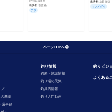
静岡県 沼津市
出演者:
上田 勝彦
出演者:
萩原 徹
キンメダイ
アジ
ページTOPへ
釣り情報
釣りビジョ
釣果・施設情報
よくある
釣り場の天気
ップ
釣具店情報
集の基準
釣り入門動画
 議事録