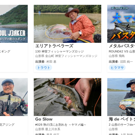
エリアトラベラーズ
メタルバスタ
エギング
130 神室フィッシャーマンズロッジ
ROUND42 VS
山形県 金山町 神室フィッシャーマンズロッジ
山形県 飛島
出演者:
村田 基
出演者:
沼田 純一
トラウト
ヒラマサ
Go Slow
海 de ベイ
東北アジング
#026 秋の渓にお別れを ～ヤマメ編～
2 山形のサーフd
山形県 最上川水系
山形県
出演者:
里見 栄正
出演者:
上宮 則幸