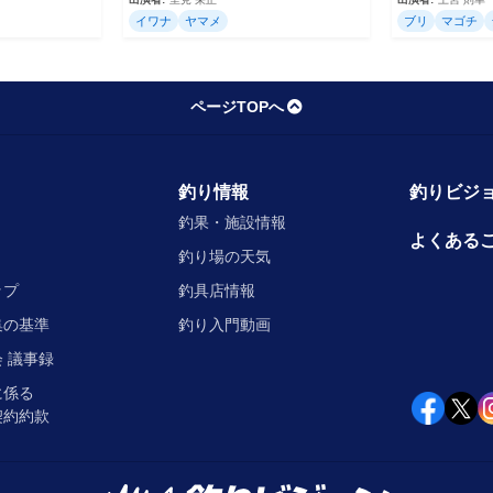
イワナ
ヤマメ
ブリ
マゴチ
ページTOPへ
釣り情報
釣りビジョ
釣果・施設情報
よくある
釣り場の天気
ップ
釣具店情報
集の基準
釣り入門動画
 議事録
に係る
契約約款