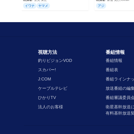
イワナ
ヤマメ
アジ
視聴方法
番組情報
釣りビジョンVOD
番組情報
スカパー!
番組表
J:COM
番組ラインナ
ケーブルテレビ
放送番組の編
ひかりTV
番組審議委員会
法人のお客様
衛星基幹放送
有料基幹放送