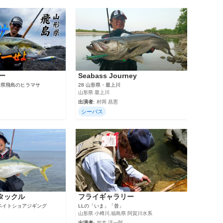
ー
Seabass Journey
 山形県飛島のヒラマサ
28 山形県・最上川
山形県 最上川
出演者:
村岡 昌憲
シーバス
トタックル
フライギャラリー
eベイトショアジギング
LLの「いま」「昔」
山形県 小樽川,福島県 阿賀川水系
出演者:
岩井 渓一郎