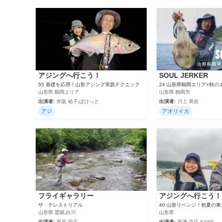
アジングへ行こう！
SOUL JERKER
55 基礎を応用！山形アジング実践テクニック
24 山形県鶴岡エリア×秋の
山形県 鶴岡エリア
山形県 鶴岡市
出演者:
井阪 祐子,ぽけっと
出演者:
川上 英佑
アジ
アオリイカ
フライギャラリー
アジングへ行こう！
ザ・テレストリアル
40 山形リベンジ！初夏の
山形県 置賜,白川
山形県
出演者:
里見 栄正
出演者:
家邊 克己,KANA