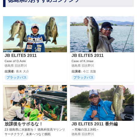
徳島県のおすすめコンテンツ
JB ELITE5 2011
JB ELITE5 2011
Case of D.Aoki
Case of K.Imae
徳島県 旧吉野川
徳島県 旧吉野川
出演者:
青木 大介
出演者:
今江 克隆
ブラックバス
ブラックバス
放課後をサボるな！
JB ELITE5 2011 番外編
23 徳島県に水族館を！ 徳島科技高マリンリ
～究極の頂上決戦～
サーチクラブ、未来へつなぐ挑戦
徳島県 旧吉野川