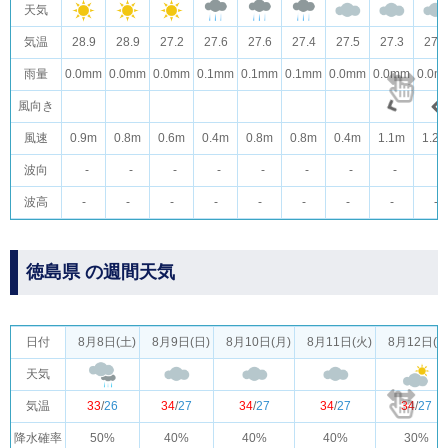
天気
気温
28.9
28.9
27.2
27.6
27.6
27.4
27.5
27.3
27.3
雨量
0.0mm
0.0mm
0.0mm
0.1mm
0.1mm
0.1mm
0.0mm
0.0mm
0.0m
風向き
風速
0.9m
0.8m
0.6m
0.4m
0.8m
0.8m
0.4m
1.1m
1.2
波向
-
-
-
-
-
-
-
-
-
波高
-
-
-
-
-
-
-
-
-
徳島県 の週間天気
日付
8月8日(土)
8月9日(日)
8月10日(月)
8月11日(火)
8月12日(水
天気
気温
33
/
26
34
/
27
34
/
27
34
/
27
34
/
27
降水確率
50%
40%
40%
40%
30%