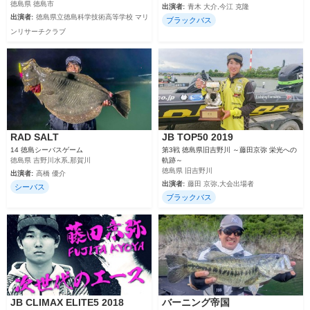
徳島県 徳島市
出演者:
青木 大介,今江 克隆
出演者:
徳島県立徳島科学技術高等学校 マリ
ブラックバス
ンリサーチクラブ
RAD SALT
JB TOP50 2019
14 徳島シーバスゲーム
第3戦 徳島県旧吉野川 ～藤田京弥 栄光への
徳島県 吉野川水系,那賀川
軌跡～
徳島県 旧吉野川
出演者:
高橋 優介
出演者:
藤田 京弥,大会出場者
シーバス
ブラックバス
JB CLIMAX ELITE5 2018
バーニング帝国