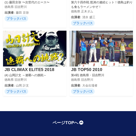
(1) 藤田京弥 〜次世代のエース〜
第六十四作戦 怒涛の連続ヒット！徳島は釣り
徳島県 旧吉野川
も食もラーメンやぞ！
徳島県 正木ダム
出演者:
藤田 京弥
出演者:
清水 盛三
ブラックバス
ブラックバス
JB CLIMAX ELITE5 2018
JB TOP50 2010
(4) 山岡計文 ～連覇への挑戦～
第4戦 徳島県・旧吉野川
徳島県 旧吉野川
徳島県 旧吉野川
出演者:
山岡 計文
出演者:
大会出場者
ブラックバス
ブラックバス
ページTOPへ