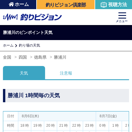
ホーム
視聴方法
釣りビジョン倶楽部
メニュー
勝浦川のピンポイント天気
ホーム
釣り場の天気
全国
四国
徳島県
勝浦川
天気
注意報
勝浦川 1時間毎の天気
日付
8月6日(木)
8月7日(金)
時間
18 時
19 時
20 時
21 時
22 時
23 時
0 時
1 時
2 時