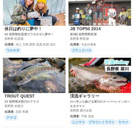
休日は釣りに夢中！
JB TOP50 2014
46 長野県松原湖でワカサギに夢中！
第3戦 長野県野尻湖
長野県 松原湖
長野県 野尻湖
出演者:
渕上 万莉,西田 直恵,松田 克久
出演者:
大会出場者
ワカサギ
ブラックバス
TROUT QUEST
渓流ギャラリー
25 長野県木曽川のアマゴ
のべ竿ぶち曲げる犀川のスーパーレインボー
長野県 木曽川
＆大ヤマメ
長野県 犀川水系
出演者:
吉田 和展
出演者:
千島 克也
アマゴ
ニジマス
ブラウントラウト
ヤマメ