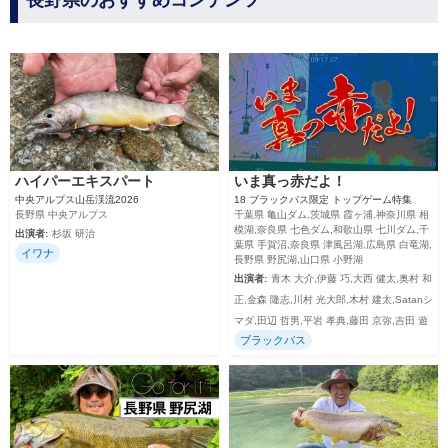
長野県のおすすめコンテンツ
ハイパーエキスパート
いま真っ赤だよ！
中央アルプス山岳渓流2026
18 ブラックバス限定 トップゲーム特集
長野県 中央アルプス
千葉県 亀山ダム,茨城県 霞ヶ浦,神奈川県 相
模湖,奈良県 七色ダム,和歌山県 七川ダム,千
出演者:
杉坂 研治
葉県 手賀沼,奈良県 津風呂湖,広島県 白竜湖,
イワナ
長野県 野尻湖,山口県 小野湖
出演者:
青木 大介,伊藤 巧,大西 健太,奥村 和
正,金森 隆志,川村 光大郎,木村 建太,Satanシ
マダ,田辺 哲男,平岩 孝典,藤田 京弥,吉田 遊
ブラックバス