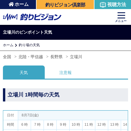
ホーム
視聴方法
釣りビジョン倶楽部
メニュー
立場川のピンポイント天気
ホーム
釣り場の天気
全国
北陸・甲信越
長野県
立場川
天気
注意報
立場川 1時間毎の天気
日付
8月7日(金)
時間
6 時
7 時
8 時
9 時
10 時
11 時
12 時
13 時
14 