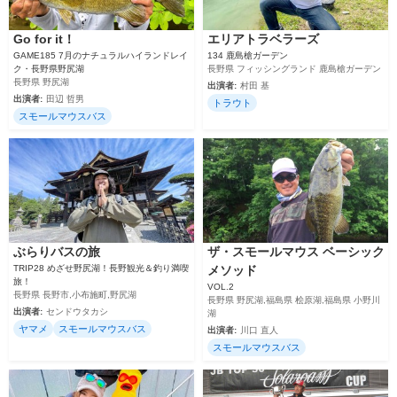
Go for it！
エリアトラベラーズ
GAME185 7月のナチュラルハイランドレイ
134 鹿島槍ガーデン
ク・長野県野尻湖
長野県 フィッシングランド 鹿島槍ガーデン
長野県 野尻湖
出演者:
村田 基
出演者:
田辺 哲男
トラウト
スモールマウスバス
ぶらりバスの旅
ザ・スモールマウス ベーシック
TRIP28 めざせ野尻湖！長野観光＆釣り満喫
メソッド
旅！
VOL.2
長野県 長野市,小布施町,野尻湖
長野県 野尻湖,福島県 桧原湖,福島県 小野川
出演者:
センドウタカシ
湖
ヤマメ
スモールマウスバス
出演者:
川口 直人
スモールマウスバス