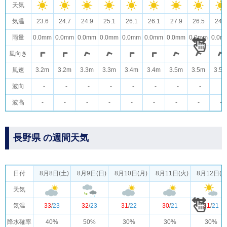
天気
気温
23.6
24.7
24.9
25.1
26.1
26.1
27.9
26.5
24.7
雨量
0.0mm
0.0mm
0.0mm
0.0mm
0.0mm
0.0mm
0.0mm
0.0mm
0.0m
風向き
風速
3.2m
3.2m
3.3m
3.3m
3.4m
3.4m
3.5m
3.5m
3.5
波向
-
-
-
-
-
-
-
-
-
波高
-
-
-
-
-
-
-
-
-
長野県 の週間天気
日付
8月8日(土)
8月9日(日)
8月10日(月)
8月11日(火)
8月12日(水
天気
気温
33
/
23
32
/
23
31
/
22
30
/
21
31
/
21
降水確率
40%
50%
30%
30%
30%