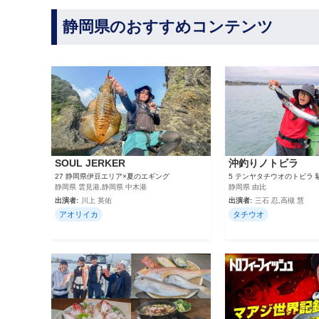
静岡県のおすすめコンテンツ
SOUL JERKER
沖釣りノトビラ
27 静岡県伊豆エリア×夏のエギング
5 テンヤタチウオのトビラ
静岡県 雲見港,静岡県 中木港
静岡県 由比
出演者:
川上 英佑
出演者:
三石 忍,高槻 慧
アオリイカ
タチウオ