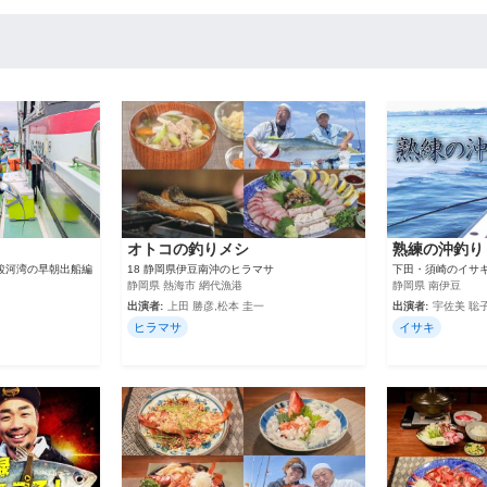
オトコの釣りメシ
熟練の沖釣り
 駿河湾の早朝出船編
18 静岡県伊豆南沖のヒラマサ
下田・須崎のイサ
静岡県 熱海市 網代漁港
静岡県 南伊豆
出演者:
上田 勝彦,松本 圭一
出演者:
宇佐美 聡子
ヒラマサ
イサキ