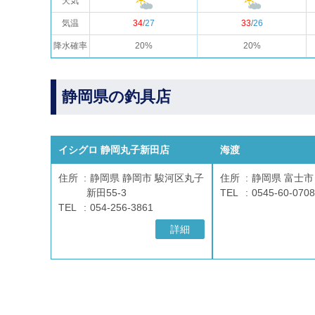
天気
気温
34
/
27
33
/
26
降水確率
20%
20%
静岡県の釣具店
イシグロ 静岡丸子新田店
海渡
住所
静岡県 静岡市 駿河区丸子
住所
静岡県 富士市 
新田55-3
TEL
0545-60-0708
TEL
054-256-3861
詳細