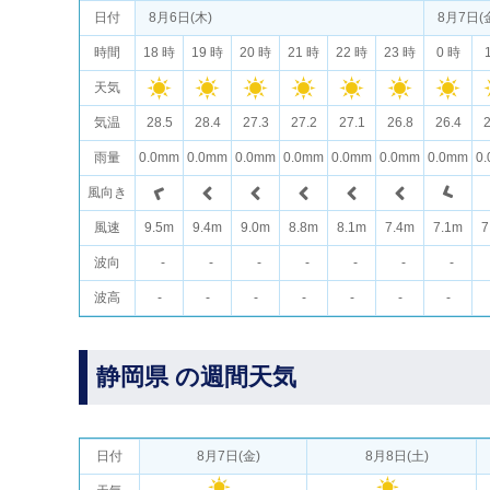
日付
8月6日(木)
8月7日(
時間
18 時
19 時
20 時
21 時
22 時
23 時
0 時
天気
気温
28.5
28.4
27.3
27.2
27.1
26.8
26.4
2
雨量
0.0mm
0.0mm
0.0mm
0.0mm
0.0mm
0.0mm
0.0mm
0
風向き
風速
9.5m
9.4m
9.0m
8.8m
8.1m
7.4m
7.1m
7
波向
-
-
-
-
-
-
-
波高
-
-
-
-
-
-
-
静岡県 の週間天気
日付
8月7日(金)
8月8日(土)