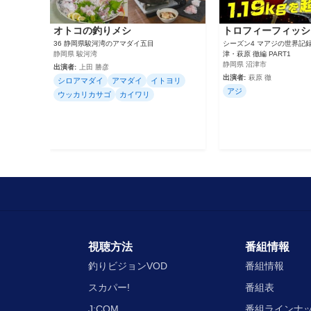
オトコの釣りメシ
トロフィーフィッシ
36 静岡県駿河湾のアマダイ五目
シーズン4 マアジの世界記
静岡県 駿河湾
津・萩原 徹編 PART1
静岡県 沼津市
出演者:
上田 勝彦
出演者:
萩原 徹
シロアマダイ
アマダイ
イトヨリ
アジ
ウッカリカサゴ
カイワリ
視聴方法
番組情報
釣りビジョンVOD
番組情報
スカパー!
番組表
J:COM
番組ラインナ