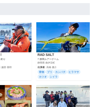
！
RAD SALT
キ釣り
7 静岡ルアーゲーム
静岡県 南伊豆町
,服部 善郎
出演者:
高橋 優介
青物
ブリ
カンパチ
ヒラマサ
カツオ
シイラ