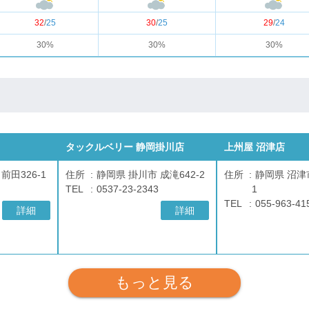
32
/
25
30
/
25
29
/
24
30%
30%
30%
タックルベリー 静岡掛川店
上州屋 沼津店
前田326-1
住所
静岡県 掛川市 成滝642-2
住所
静岡県 沼津市
TEL
0537-23-2343
1
TEL
055-963-41
詳細
詳細
もっと見る