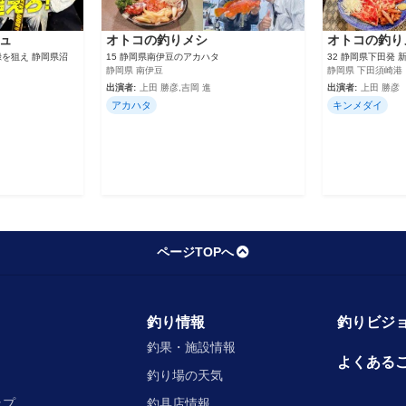
ュ
オトコの釣りメシ
オトコの釣り
録を狙え 静岡県沼
15 静岡県南伊豆のアカハタ
32 静岡県下田発
静岡県 南伊豆
静岡県 下田須崎港
出演者:
上田 勝彦,吉岡 進
出演者:
上田 勝彦
アカハタ
キンメダイ
ページTOPへ
釣り情報
釣りビジョ
釣果・施設情報
よくある
釣り場の天気
ップ
釣具店情報