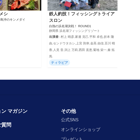
メシ
鉄人釣技！フィッシングトライア
 新島沖のキンメダイ
スロン
白熱の浜名湖決戦！ ROUND1
静岡県 浜名湖フィッシングリゾート
出演者:
村上 晴彦,家邊 克己,平和 卓也,折本 隆
由,センドウタカシ,上宮 則幸,金高 由佳,百川 晴
香,人見 音,渕上 万莉,西田 直恵,菊地 栄一,秦 拓
馬
ティラピア
ン マガジン
その他
公式SNS
ご質問
オンラインショップ
プレゼント