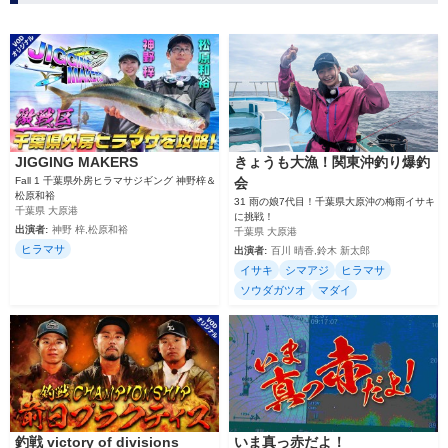
JIGGING MAKERS
きょうも大漁！関東沖釣り爆釣
Fall 1 千葉県外房ヒラマサジギング 神野梓＆
会
松原和裕
31 雨の娘7代目！千葉県大原沖の梅雨イサキ
千葉県 大原港
に挑戦！
出演者:
神野 梓,松原和裕
千葉県 大原港
ヒラマサ
出演者:
百川 晴香,鈴木 新太郎
イサキ
シマアジ
ヒラマサ
ソウダガツオ
マダイ
釣戦 victory of divisions
いま真っ赤だよ！