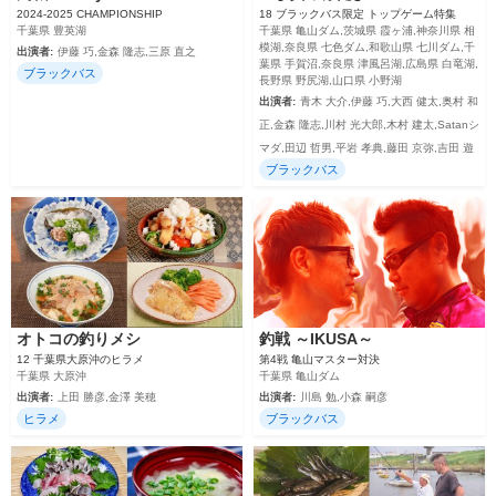
2024-2025 CHAMPIONSHIP
18 ブラックバス限定 トップゲーム特集
千葉県 豊英湖
千葉県 亀山ダム,茨城県 霞ヶ浦,神奈川県 相
模湖,奈良県 七色ダム,和歌山県 七川ダム,千
出演者:
伊藤 巧,金森 隆志,三原 直之
葉県 手賀沼,奈良県 津風呂湖,広島県 白竜湖,
ブラックバス
長野県 野尻湖,山口県 小野湖
出演者:
青木 大介,伊藤 巧,大西 健太,奥村 和
正,金森 隆志,川村 光大郎,木村 建太,Satanシ
マダ,田辺 哲男,平岩 孝典,藤田 京弥,吉田 遊
ブラックバス
オトコの釣りメシ
釣戦 ～IKUSA～
12 千葉県大原沖のヒラメ
第4戦 亀山マスター対決
千葉県 大原沖
千葉県 亀山ダム
出演者:
上田 勝彦,金澤 美穂
出演者:
川島 勉,小森 嗣彦
ヒラメ
ブラックバス