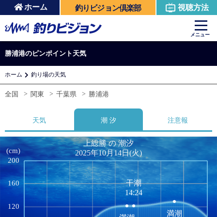
ホーム
視聴方法
釣りビジョン倶楽部
メニュー
勝浦港のピンポイント天気
ホーム
釣り場の天気
全国
関東
千葉県
勝浦港
天気
潮 汐
注意報