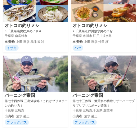
オトコの釣りメシ
オトコの釣りメシ
3 千葉県南房総沖のイサキ
7 千葉県江戸川放水路のハゼ
千葉県 南房総市
千葉県 市川市 江戸川放水路
出演者:
上田 勝彦,鵜澤 政則
出演者:
上田 勝彦,沖田 護
イサキ
ハゼ
バーニング帝国
バーニング帝国
第七十四作戦 三島湖攻略！これがプリスポー
第七十三作戦 激荒れの房総リザーバーでプ
ンの釣り方！
リプリプリスポーン確保！
千葉県 三島湖
千葉県 三島湖,千葉県 豊英湖
出演者:
清水 盛三
出演者:
清水 盛三
ブラックバス
ブラックバス