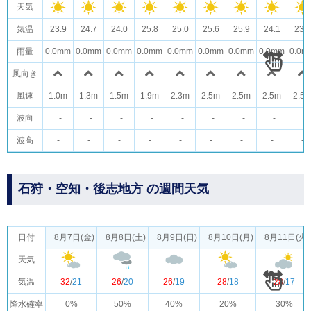
天気
気温
23.9
24.7
24.0
25.8
25.0
25.6
25.9
24.1
23.1
雨量
0.0mm
0.0mm
0.0mm
0.0mm
0.0mm
0.0mm
0.0mm
0.0mm
0.0m
風向き
風速
1.0m
1.3m
1.5m
1.9m
2.3m
2.5m
2.5m
2.5m
2.5
波向
-
-
-
-
-
-
-
-
-
波高
-
-
-
-
-
-
-
-
-
石狩・空知・後志地方 の週間天気
日付
8月7日(金)
8月8日(土)
8月9日(日)
8月10日(月)
8月11日(火)
天気
気温
32
/
21
26
/
20
26
/
19
28
/
18
28
/
17
降水確率
0%
50%
40%
20%
30%