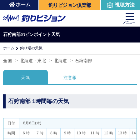
ホーム
視聴方法
釣りビジョン倶楽部
メニュー
石狩南部のピンポイント天気
ホーム
釣り場の天気
全国
北海道・東北
北海道
石狩南部
天気
注意報
石狩南部 1時間毎の天気
日付
8月6日(木)
時間
6 時
7 時
8 時
9 時
10 時
11 時
12 時
13 時
14 