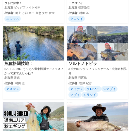
ウトに夢中！
ークロソイ
北海道 ビッグファイト松本
北海道 祝津漁港
出演者:
渕上 万莉,西田 直恵,矢野 愛実
出演者:
村田 基
ニジマス
クロソイ
魚種格闘技戦！
ソルトノトビラ
BATTLE-283 そろそろ道東河川でアメマス上
3 北のロックフィッシュゲーム・北海道利尻
がって来てんじゃね？
島
北海道 道東
北海道 利尻島
出演者:
村田 基
出演者:
塩津 紀彦
アメマス
アイナメ
クロソイ
シマゾイ
マゾイ
ムラソイ