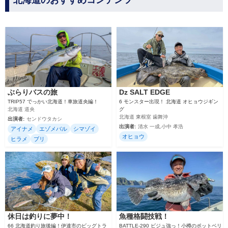
北海道のおすすめコンテンツ
ぶらりバスの旅
Dz SALT EDGE
TRIP57 でっかい北海道！車旅道央編！
6 モンスター出現！ 北海道 オヒョウジギン
北海道 道央
グ
北海道 東根室 歯舞沖
出演者:
センドウタカシ
出演者:
清水 一成,小中 孝浩
アイナメ
エゾメバル
シマゾイ
オヒョウ
ヒラメ
ブリ
休日は釣りに夢中！
魚種格闘技戦！
66 北海道釣り旅後編！伊達市のビッグトラ
BATTLE-290 ビジュ強っ！小樽のポットベリ