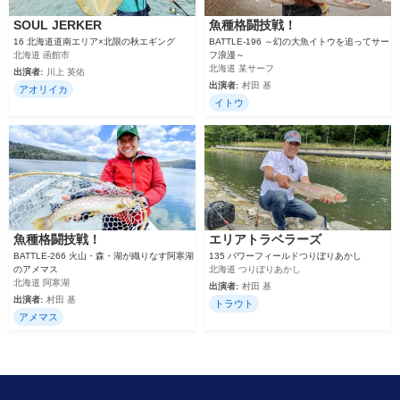
SOUL JERKER
魚種格闘技戦！
16 北海道道南エリア×北限の秋エギング
BATTLE-196 ～幻の大魚イトウを追ってサー
北海道 函館市
フ浪漫～
北海道 某サーフ
出演者:
川上 英佑
出演者:
村田 基
アオリイカ
イトウ
魚種格闘技戦！
エリアトラベラーズ
BATTLE-266 火山・森・湖が織りなす阿寒湖
135 パワーフィールドつりぼりあかし
のアメマス
北海道 つりぼりあかし
北海道 阿寒湖
出演者:
村田 基
出演者:
村田 基
トラウト
アメマス