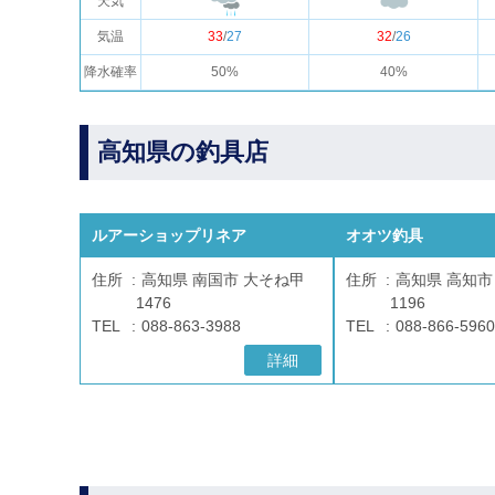
天気
気温
33
/
27
32
/
26
降水確率
50%
40%
高知県の釣具店
ルアーショップリネア
オオツ釣具
住所
高知県 南国市 大そね甲
住所
高知県 高知市
1476
1196
TEL
088-863-3988
TEL
088-866-5960
詳細