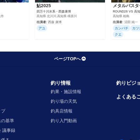
鮎2025
メタルバスタ
四万十川水系・西森康博
ROUND26 VS 
毛市
高知県 北川川,高知県 梼原川
高知県 柏島
出演者:
西森 康博
出演者:
沼田 純一
アユ
カンパチ
カツ
クエ
ページTOPへ
釣り情報
釣りビジョ
釣果・施設情報
よくある
釣り場の天気
ップ
釣具店情報
集の基準
釣り入門動画
 議事録