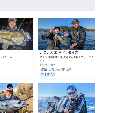
とことんエギパラダイス
ーバスゲーム
171 高知県甲浦の旅 真冬でも爆釣！ティップラ
ン！
高知県 甲浦港
出演者:
金高 由佳,尾田 達哉
アオリイカ