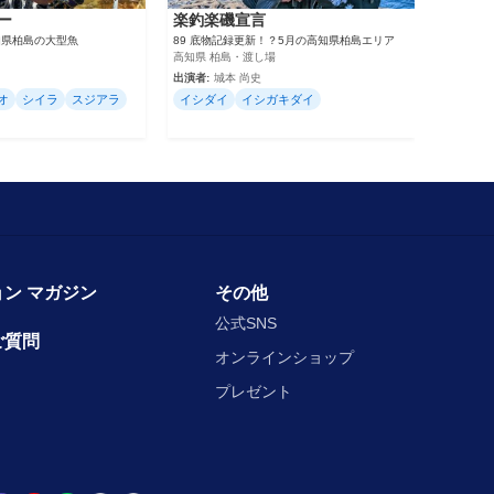
ー
楽釣楽磯宣言
高知県柏島の大型魚
89 底物記録更新！？5月の高知県柏島エリア
高知県 柏島・渡し場
出演者:
城本 尚史
オ
シイラ
スジアラ
イシダイ
イシガキダイ
ン マガジン
その他
公式SNS
ご質問
オンラインショップ
プレゼント