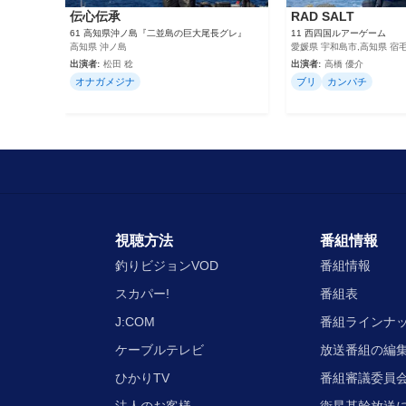
伝心伝承
RAD SALT
61 高知県沖ノ島『二並島の巨大尾長グレ』
11 西四国ルアーゲーム
高知県 沖ノ島
愛媛県 宇和島市,高知県 宿
出演者:
松田 稔
出演者:
高橋 優介
オナガメジナ
ブリ
カンパチ
視聴方法
番組情報
釣りビジョンVOD
番組情報
スカパー!
番組表
J:COM
番組ラインナ
ケーブルテレビ
放送番組の編
ひかりTV
番組審議委員会