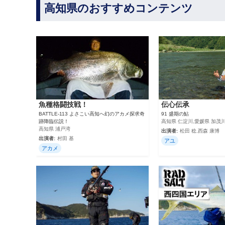
高知県のおすすめコンテンツ
魚種格闘技戦！
伝心伝承
BATTLE-113 よさこい高知へ幻のアカメ探求奇
91 盛期の鮎
跡降臨伝説！
高知県 仁淀川,愛媛県 加茂
高知県 浦戸湾
出演者:
松田 稔,西森 康博
出演者:
村田 基
アユ
アカメ