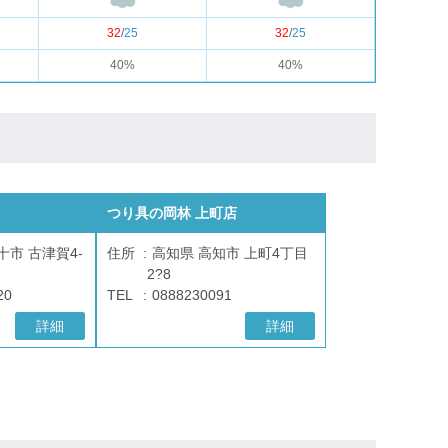
32
/
25
32
/
25
40%
40%
つり具の岡林 上町店
十市 古津賀4-
住所
高知県 高知市 上町4丁目
2?8
20
TEL
0888230091
詳細
詳細