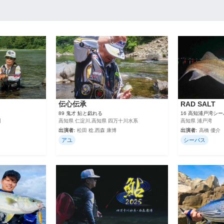
伝心伝承
RAD SALT
89 鬼才 鮎と戯れる
16 高知浦戸湾シ
川
高知県 仁淀川,高知県 四万十川水系
高知県 浦戸湾
出演者:
松田 稔,西森 康博
出演者:
高橋 優介
アユ
シーバス