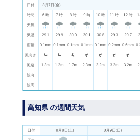
日付
8月7日(金)
時間
6 時
7 時
8 時
9 時
10 時
11 時
12 時
1
天気
気温
29.1
29.9
30.0
30.1
30.8
29.3
29.7
2
雨量
0.1mm
0.1mm
0.1mm
0.1mm
0.1mm
0.2mm
0.6mm
0
風向き
風速
1.3m
1.2m
1.7m
2.3m
3.2m
3.2m
3.2m
2
波向
-
-
-
-
-
-
-
波高
-
-
-
-
-
-
-
高知県 の週間天気
日付
8月8日(土)
8月9日(日)