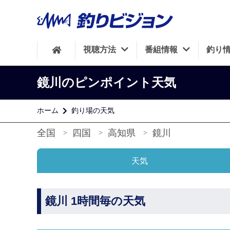
視聴方法
番組情報
釣り
鏡川のピンポイント天気
ホーム
釣り場の天気
全国
四国
高知県
鏡川
天気
鏡川 1時間毎の天気