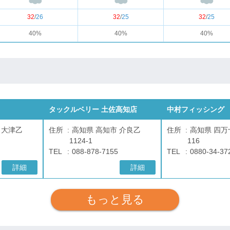
32
/
26
32
/
25
32
/
25
40%
40%
40%
タックルベリー 土佐高知店
中村フィッシング
 大津乙
住所
高知県 高知市 介良乙
住所
高知県 四万
1124-1
116
TEL
088-878-7155
TEL
0880-34-37
詳細
詳細
もっと見る