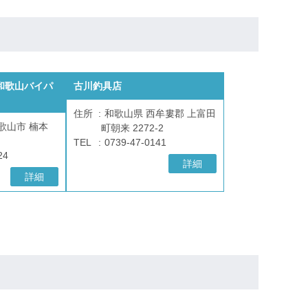
和歌山バイパ
古川釣具店
住所
和歌山県 西牟婁郡 上富田
歌山市 楠本
町朝来 2272-2
TEL
0739-47-0141
24
詳細
詳細