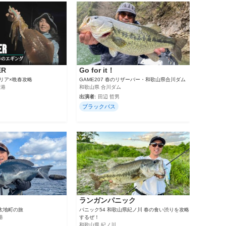
ER
Go for it！
エリア×晩春攻略
GAME207 春のリザーバー・和歌山県合川ダム
田港
和歌山県 合川ダム
出演者:
田辺 哲男
ブラックバス
ランガンパニック
太地町の旅
パニック54 和歌山県紀ノ川 春の食い渋りを攻略
港
するぜ！
和歌山県 紀ノ川