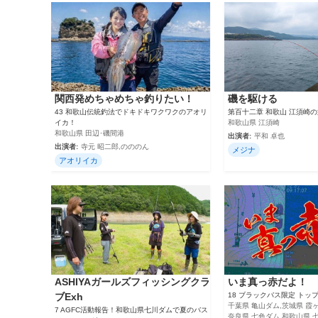
関西発めちゃめちゃ釣りたい！
磯を駆ける
43 和歌山伝統釣法でドキドキワクワクのアオリ
第百十二章 和歌山 江須崎の
イカ！
和歌山県 江須崎
和歌山県 田辺･磯間港
出演者:
平和 卓也
出演者:
寺元 昭二郎,のののん
メジナ
アオリイカ
ASHIYAガールズフィッシングクラ
いま真っ赤だよ！
ブExh
18 ブラックバス限定 トッ
千葉県 亀山ダム,茨城県 霞ヶ
7 AGFC活動報告！和歌山県七川ダムで夏のバス
奈良県 七色ダム,和歌山県 