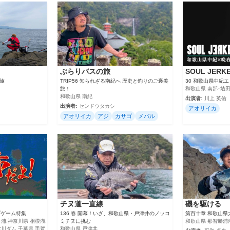
ぶらりバスの旅
SOUL JERK
旅
TRIP56 知られざる南紀へ 歴史と釣りのご褒美
30 和歌山県中紀
旅！
和歌山県 南部･埴
和歌山県 南紀
出演者:
川上 英佑
出演者:
センドウタカシ
アオリイカ
アオリイカ
アジ
カサゴ
メバル
チヌ道一直線
磯を駆ける
プゲーム特集
136 春 開幕！いざ、和歌山県・戸津井のノッコ
第百十章 和歌山県
浦,神奈川県 相模湖,
ミチヌに挑む
和歌山県 那智勝浦
七川ダム,千葉県 手賀
和歌山県 戸津井