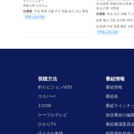
フィッシング！
沼,奈良県 津風呂湖,広島県 
和歌山県 七川ダム
湖,山口県 小野湖
出演者:
平岩 孝典,川越 すず,井阪 祐子,片山 愛海
出演者:
青木 大介,伊藤 巧,
ブラックバス
金森 隆志,川村 光大郎,木村 
辺 哲男,平岩 孝典,藤田 京弥
ブラックバス
視聴方法
番組情報
釣りビジョンVOD
番組情報
スカパー!
番組表
J:COM
番組ラインナ
ケーブルテレビ
放送番組の編
ひかりTV
番組審議委員会
法人のお客様
衛星基幹放送