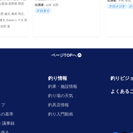
出演者:
平和 卓也
白竜湖,長野県 野尻
出演者:
山本 太郎
クロメジナ
メ
クロダイ
大西 健太,奥村 和正,
建太,Satanシマダ,田
,吉田 遊
ページTOPへ
釣り情報
釣りビジョ
釣果・施設情報
よくある
釣り場の天気
ップ
釣具店情報
集の基準
釣り入門動画
 議事録
に係る