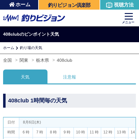
ホーム
視聴方法
釣りビジョン倶楽部
メニュー
408clubのピンポイント天気
ホーム
釣り場の天気
全国
関東
栃木県
408club
天気
注意報
408club 1時間毎の天気
日付
8月6日(木)
時間
6 時
7 時
8 時
9 時
10 時
11 時
12 時
13 時
14 