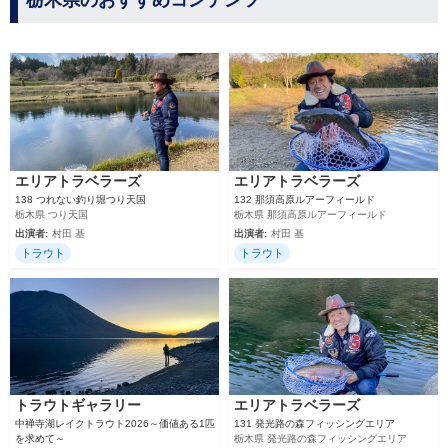
栃木県のおすすめコンテンツ
エリアトラベラーズ
エリアトラベラーズ
138 つれない釣り堀つり天国
132 那須高原ルアーフィールド
栃木県 つり天国
栃木県 那須高原ルアーフィールド
出演者:
村田 基
出演者:
村田 基
トラウト
トラウト
トラウトギャラリー
エリアトラベラーズ
中禅寺湖レイクトラウト2026～価値ある1匹
131 発光路の森フィッシングエリア
を求めて～
栃木県 発光路の森フィッシングエリア