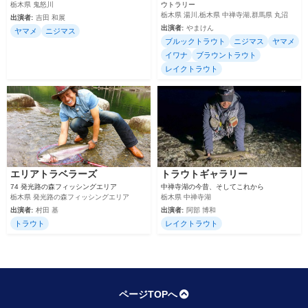
栃木県 鬼怒川
ウトラリー
栃木県 湯川,栃木県 中禅寺湖,群馬県 丸沼
出演者:
吉田 和展
出演者:
やまけん
ヤマメ
ニジマス
ブルックトラウト
ニジマス
ヤマメ
イワナ
ブラウントラウト
レイクトラウト
エリアトラベラーズ
トラウトギャラリー
74 発光路の森フィッシングエリア
中禅寺湖の今昔、そしてこれから
栃木県 発光路の森フィッシングエリア
栃木県 中禅寺湖
出演者:
村田 基
出演者:
阿部 博和
トラウト
レイクトラウト
ページTOPへ