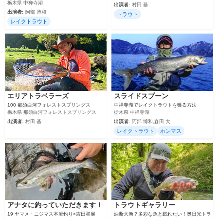
栃木県 中禅寺湖
出演者:
村田 基
出演者:
阿部 博和
トラウト
レイクトラウト
エリアトラベラーズ
スライドスプーン
100 那須白河フォレストスプリングス
中禅寺湖でレイクトラウトを獲る方法
栃木県 那須白河フォレストスプリングス
栃木県 中禅寺湖
出演者:
村田 基
出演者:
阿部 博和,森田 大
レイクトラウト
ホンマス
アナタに釣っていただきます！
トラウトギャラリー
19 ヤマメ・ニジマス本流釣り×吉田和展
油断大漁？多彩な魚と戯れたい！奥日光トラ