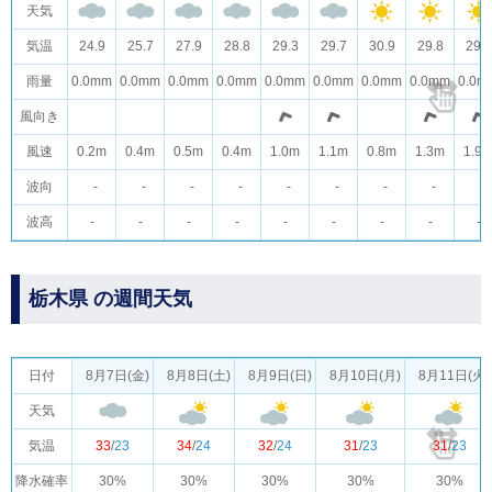
天気
気温
24.9
25.7
27.9
28.8
29.3
29.7
30.9
29.8
29.0
雨量
0.0mm
0.0mm
0.0mm
0.0mm
0.0mm
0.0mm
0.0mm
0.0mm
0.0m
風向き
風速
0.2m
0.4m
0.5m
0.4m
1.0m
1.1m
0.8m
1.3m
1.9
波向
-
-
-
-
-
-
-
-
-
波高
-
-
-
-
-
-
-
-
-
栃木県 の週間天気
日付
8月7日(金)
8月8日(土)
8月9日(日)
8月10日(月)
8月11日(火)
天気
気温
33
/
23
34
/
24
32
/
24
31
/
23
31
/
23
降水確率
30%
30%
30%
30%
30%