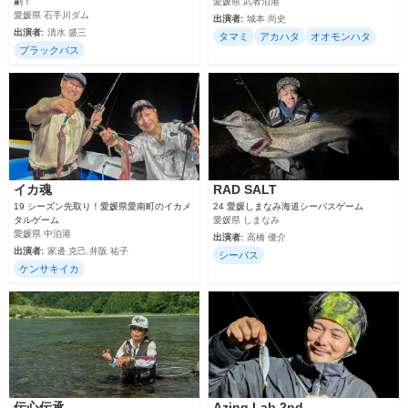
劇！
愛媛県 武者泊港
愛媛県 石手川ダム
出演者:
城本 尚史
出演者:
清水 盛三
タマミ
アカハタ
オオモンハタ
ブラックバス
イカ魂
RAD SALT
19 シーズン先取り！愛媛県愛南町のイカメ
24 愛媛しまなみ海道シーバスゲーム
タルゲーム
愛媛県 しまなみ
愛媛県 中泊港
出演者:
高橋 優介
出演者:
家邊 克己,井阪 祐子
シーバス
ケンサキイカ
伝心伝承
Azing Lab.2nd