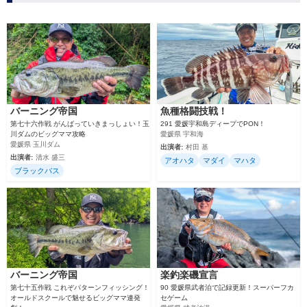
バーニング帝国
魚種格闘技戦！
第七十六作戦 がんばっていきまっしょい！玉
291 愛媛宇和島ディープでPON！
川ダムのビッグママ攻略
愛媛県 宇和海
愛媛県 玉川ダム
出演者:
村田 基
出演者:
清水 盛三
アオハタ
マダイ
マハタ
ブラックバス
バーニング帝国
楽釣楽磯宣言
第七十五作戦 これぞパターンフィッシング！
90 愛媛県武者泊で記録更新！スーパーフカ
オールドスクールで魅せるビッグママ連発
セゲーム