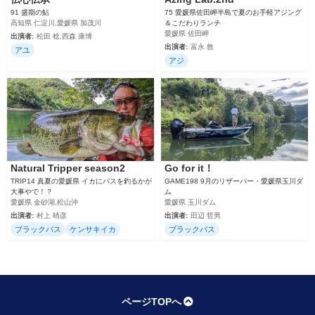
91 盛期の鮎
75 愛媛県佐田岬半島で夏のお手軽アジング
高知県 仁淀川,愛媛県 加茂川
＆こだわりランチ
愛媛県 佐田岬
出演者:
松田 稔,西森 康博
出演者:
富永 敦
アユ
アジ
Natural Tripper season2
Go for it！
TRIP14 真夏の愛媛県 イカにバスを釣るかが
GAME198 9月のリザーバー・愛媛県玉川ダ
大事やで！？
ム
愛媛県 金砂湖,松山沖
愛媛県 玉川ダム
出演者:
村上 晴彦
出演者:
田辺 哲男
ブラックバス
ケンサキイカ
ブラックバス
ページTOPへ