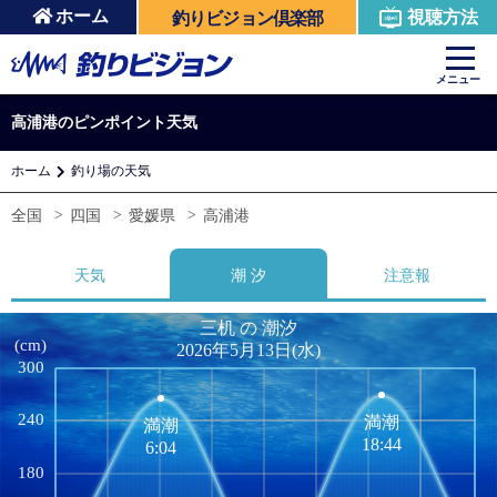
ホーム
視聴方法
釣りビジョン倶楽部
メニュー
高浦港のピンポイント天気
ホーム
釣り場の天気
全国
四国
愛媛県
高浦港
天気
潮 汐
注意報