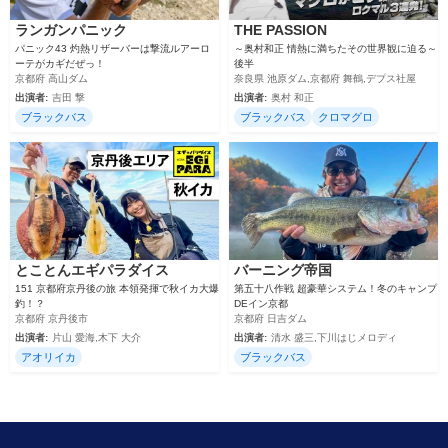
ランガンパニック
THE PASSION
パニック43 灼熱リザーバーは撃流ルアーロ
～奥村和正 情熱に満ちたその世界観に迫る～
ーテがカギだぜっ！
後半
京都府 高山ダム
奈良県 池原ダム,京都府 舞鶴,デプス社屋
出演者:
吉田 撃
出演者:
奥村 和正
ブラックバス
ブラックバス
クロマグロ
とことんエギパラダイス
バーニング帝国
151 京都府京丹後の旅 本領発揮で秋イカ大爆
第五十八作戦 超豪華システム！冬のキャンプ
釣！？
DEイン京都
京都府 京丹後市
京都府 日吉ダム
出演者:
片山 愛海,木下 大介
出演者:
清水 盛三,下川はじメロディ
アオリイカ
ブラックバス