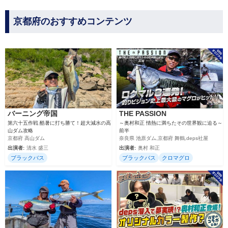
京都府のおすすめコンテンツ
バーニング帝国
THE PASSION
第六十五作戦 酷暑に打ち勝て！超大減水の高
～奥村和正 情熱に満ちたその世界観に迫る～
山ダム攻略
前半
京都府 高山ダム
奈良県 池原ダム,京都府 舞鶴,deps社屋
出演者:
清水 盛三
出演者:
奥村 和正
ブラックバス
ブラックバス
クロマグロ