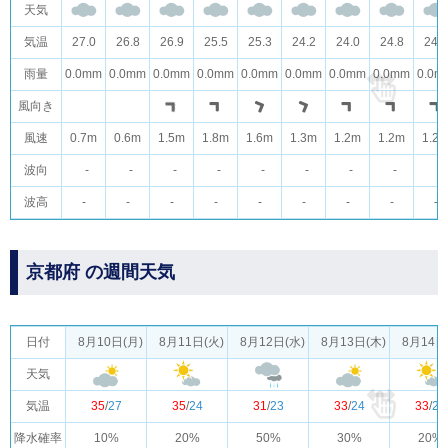
天気
気温
27.0
26.8
26.9
25.5
25.3
24.2
24.0
24.8
24.7
雨量
0.0mm
0.0mm
0.0mm
0.0mm
0.0mm
0.0mm
0.0mm
0.0mm
0.0m
風向き
風速
0.7m
0.6m
1.5m
1.8m
1.6m
1.3m
1.2m
1.2m
1.2
波向
-
-
-
-
-
-
-
-
-
波高
-
-
-
-
-
-
-
-
-
京都府 の週間天気
日付
8月10日(月)
8月11日(火)
8月12日(水)
8月13日(木)
8月14日
天気
気温
35
/
27
35
/
24
31
/
23
33
/
24
33
/
25
降水確率
10%
20%
50%
30%
20%