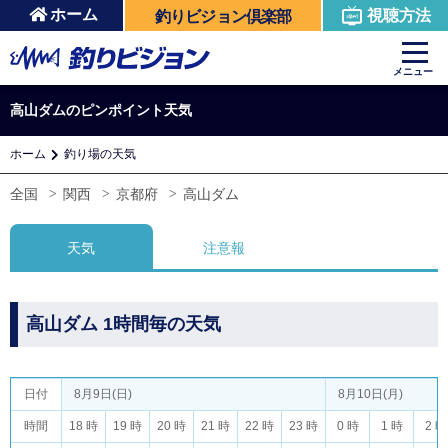
ホーム
視聴方法
釣りビジョン倶楽部
メニュー
高山ダムのピンポイント天気
ホーム
釣り場の天気
全国
関西
京都府
高山ダム
天気
注意報
高山ダム 1時間毎の天気
日付
8月9日(日)
8月10日(月)
時間
18 時
19 時
20 時
21 時
22 時
23 時
0 時
1 時
2 時