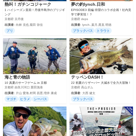
熱叫！ガチンコジャーク
夢の釣lynch.日和
1 ハイシーズン直前！丹後半島沖のブリジギ
EPISODE3 前編 待望のコラボ企画！社内見
ング
学で夢実現！？
京都府 京丹後
京都府 deps
出演者:
向林 克也,菊田 弥佳
出演者:
lynch.,葉月,晁直,明徳
ブリ
ブラックバス
トラウト
海と青の物語
テッペンDASH！
10 真夏のサーフゲーム in 京都
22 初夏のリザーバー 大減水で全力大冒険！
京都府 由良川河口 栗田漁港
京都府 高山ダム
出演者:
片山 愛海,村岡 昌憲,増井 康成
出演者:
大西 健太
マゴチ
ヒラメ
シーバス
ブラックバス