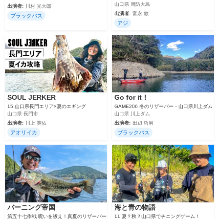
山口県 周防大島
出演者:
川村 光大郎
出演者:
富永 敦
ブラックバス
アジ
SOUL JERKER
Go for it！
15 山口県長門エリア×夏のエギング
GAME206 冬のリザーバー・山口県川上ダム
山口県 長門市
山口県 川上ダム
出演者:
川上 英佑
出演者:
田辺 哲男
アオリイカ
ブラックバス
バーニング帝国
海と青の物語
第五十七作戦 呪いを祓え！真夏のリザーバー
11 夏？秋？山口県でチニングゲーム！