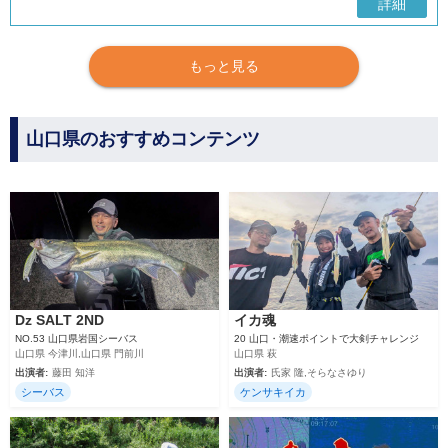
詳細
もっと見る
山口県のおすすめコンテンツ
Dz SALT 2ND
イカ魂
NO.53 山口県岩国シーバス
20 山口・潮速ポイントで大剣チャレンジ
山口県 今津川,山口県 門前川
山口県 萩
出演者:
藤田 知洋
出演者:
氏家 隆,そらなさゆり
シーバス
ケンサキイカ