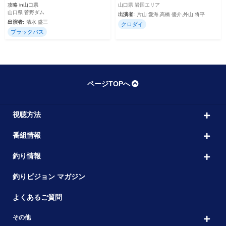
攻略 in山口県
山口県 岩国エリア
山口県 菅野ダム
出演者:
片山 愛海,高橋 優介,外山 将平
出演者:
清水 盛三
クロダイ
ブラックバス
ページTOPへ
視聴方法
番組情報
釣り情報
釣りビジョン マガジン
よくあるご質問
その他