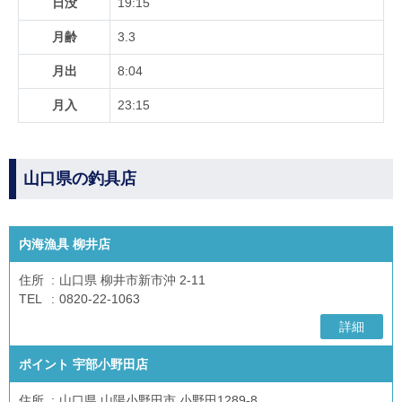
日没
19:15
月齢
3.3
月出
8:04
月入
23:15
山口県の釣具店
内海漁具 柳井店
住所
山口県 柳井市新市沖 2-11
TEL
0820-22-1063
詳細
ポイント 宇部小野田店
住所
山口県 山陽小野田市 小野田1289-8