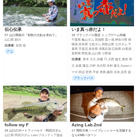
伝心伝承
いま真っ赤だよ！
57 山口県錦川『初秋の大鮎を求めて』
18 ブラックバス限定 トップゲーム特集
山口県 錦川
千葉県 亀山ダム,茨城県 霞ヶ浦,神奈川県 相
模湖,奈良県 七色ダム,和歌山県 七川ダム,千
出演者:
松田 稔
葉県 手賀沼,奈良県 津風呂湖,広島県 白竜湖,
アユ
長野県 野尻湖,山口県 小野湖
出演者:
青木 大介,伊藤 巧,大西 健太,奥村 和
正,金森 隆志,川村 光大郎,木村 建太,Satanシ
マダ,田辺 哲男,平岩 孝典,藤田 京弥,吉田 遊
ブラックバス
follow my F
Azing Lab.2nd
34 山口のボートフィールド・阿武川ダム
17 周防大島！ハイプレッシャーを克服する
山口県 阿武川ダム Labuフロンティア協会
ならKMBパターン