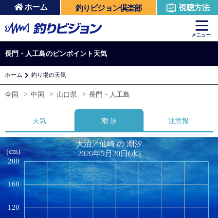
ホーム
視聴方法
釣りビジョン倶楽部
メニュー
長門・人工島のピンポイント天気
ホーム
釣り場の天気
全国
中国
山口県
長門・人工島
天気
潮 汐
注意報