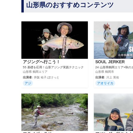
山形県のおすすめコンテンツ
アジングへ行こう！
SOUL JERKER
55 基礎を応用！山形アジング実践テクニック
24 山形県鶴岡エリア×秋の
山形県 鶴岡エリア
山形県 鶴岡市
出演者:
井阪 祐子,ぽけっと
出演者:
川上 英佑
アジ
アオリイカ