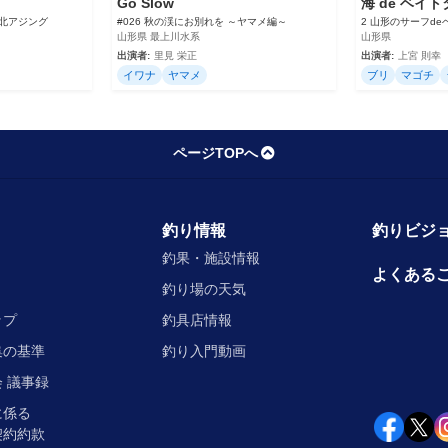
Go Slow
海 de ベイ
東北アジング
#026 秋の渓にお別れを ～ヤマメ編～
2 山形のサーフd
山形県 最上川水系
山形県
出演者:
里見 栄正
出演者:
上宮 則幸
イワナ
ヤマメ
ブリ
マゴチ
ページTOPへ
釣り情報
釣りビジョ
釣果・施設情報
よくある
釣り場の天気
ップ
釣具店情報
集の基準
釣り入門動画
 議事録
に係る
契約約款