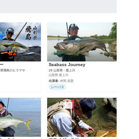
ー
Seabass Journey
 山形県飛島のヒラマサ
28 山形県・最上川
山形県 最上川
出演者:
村岡 昌憲
シーバス