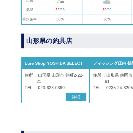
天気
気温
32
/
23
30
/
20
降水確率
50%
30%
山形県の釣具店
Lure Shop YOSHIDA SELECT
フィッシング庄内 鶴
住所
山形県 山形市 銅町2-22-
住所
山形県 鶴岡市
21
61
TEL
023-623-0390
TEL
0235-24-8205
詳細