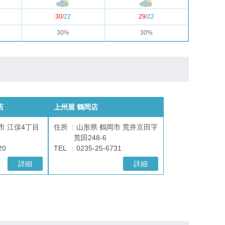
30
/
22
29
/
22
30%
30%
店
上州屋 鶴岡店
市 江俣4丁目
住所
山形県 鶴岡市 荒井京田字
荒田248-6
20
TEL
0235-25-6731
詳細
詳細