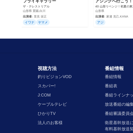
フライギャラリー
アジングへ行こう！
ザ・テレストリアル
40 山形リベンジ！初夏の
山形県 置賜,白川
山形県
出演者:
里見 栄正
出演者:
家邊 克己,KANA
イワナ
ヤマメ
アジ
視聴方法
番組情報
釣りビジョンVOD
番組情報
スカパー!
番組表
J:COM
番組ラインナ
ケーブルテレビ
放送番組の編
ひかりTV
番組審議委員会
法人のお客様
衛星基幹放送
有料基幹放送