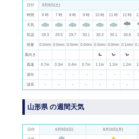
日付
8月8日(土)
時間
6 時
7 時
8 時
9 時
10 時
11 時
12 時
1
天気
気温
28.3
29.5
29.7
30.1
30.3
30.1
30.8
2
雨量
0.0mm
0.0mm
0.0mm
0.0mm
0.0mm
0.0mm
0.1mm
0
風向き
風速
0.7m
0.3m
0.4m
0.7m
1.1m
1.2m
1.2m
1
波向
-
-
-
-
-
-
-
波高
-
-
-
-
-
-
-
山形県 の週間天気
日付
8月9日(日)
8月10日(月)