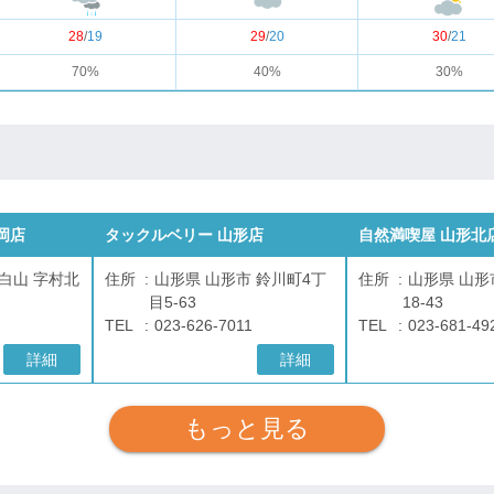
28
/
19
29
/
20
30
/
21
70%
40%
30%
岡店
タックルベリー 山形店
自然満喫屋 山形北
白山 字村北
住所
山形県 山形市 鈴川町4丁
住所
山形県 山形
目5-63
18-43
TEL
023-626-7011
TEL
023-681-49
詳細
詳細
もっと見る