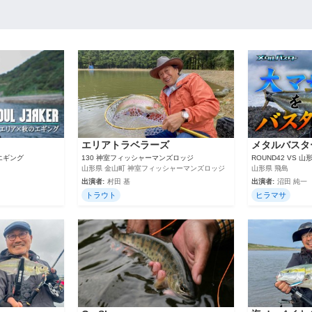
エリアトラベラーズ
メタルバスタ
エギング
130 神室フィッシャーマンズロッジ
ROUND42 VS
山形県 金山町 神室フィッシャーマンズロッジ
山形県 飛島
出演者:
村田 基
出演者:
沼田 純一
トラウト
ヒラマサ