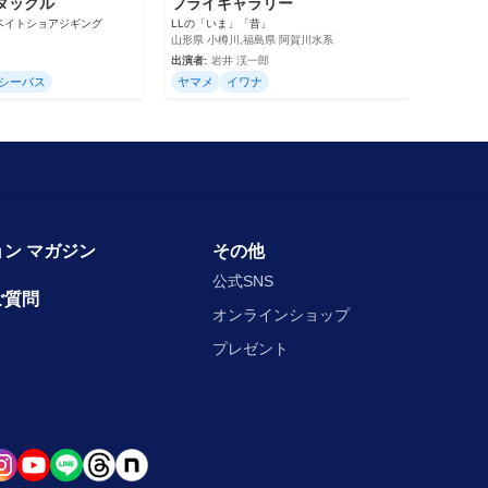
トタックル
フライギャラリー
eベイトショアジギング
LLの「いま」「昔」
山形県 小樽川,福島県 阿賀川水系
出演者:
岩井 渓一郎
シーバス
ヤマメ
イワナ
ン マガジン
その他
公式SNS
ご質問
オンラインショップ
プレゼント