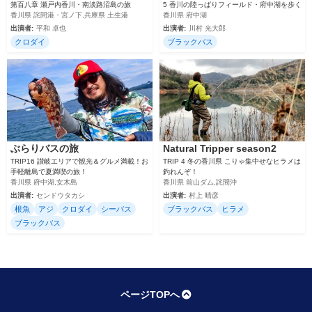
第百八章 瀬戸内香川・南淡路沼島の旅
5 香川の陸っぱりフィールド・府中湖を歩く
香川県 詫間港・宮ノ下,兵庫県 土生港
香川県 府中湖
出演者:
平和 卓也
出演者:
川村 光大郎
クロダイ
ブラックバス
ぶらりバスの旅
Natural Tripper season2
TRIP16 讃岐エリアで観光＆グルメ満載！お
TRIP 4 冬の香川県 こりゃ集中せなヒラメは
手軽離島で夏満喫の旅！
釣れんぞ！
香川県 府中湖,女木島
香川県 前山ダム,詫間沖
出演者:
センドウタカシ
出演者:
村上 晴彦
根魚
アジ
クロダイ
シーバス
ブラックバス
ヒラメ
ブラックバス
ページTOPへ