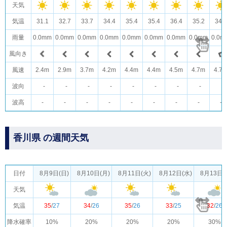
天気
気温
31.1
32.7
33.7
34.4
35.4
35.4
36.4
35.2
34.0
雨量
0.0mm
0.0mm
0.0mm
0.0mm
0.0mm
0.0mm
0.0mm
0.0mm
0.0m
風向き
風速
2.4m
2.9m
3.7m
4.2m
4.4m
4.4m
4.5m
4.7m
4.7
波向
-
-
-
-
-
-
-
-
-
波高
-
-
-
-
-
-
-
-
-
香川県 の週間天気
日付
8月9日(日)
8月10日(月)
8月11日(火)
8月12日(水)
8月13日(
天気
気温
35
/
27
34
/
26
35
/
26
33
/
25
32
/
26
降水確率
10%
20%
20%
20%
30%