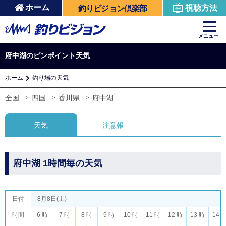
ホーム
視聴方法
釣りビジョン倶楽部
メニュー
府中湖のピンポイント天気
ホーム
釣り場の天気
全国
四国
香川県
府中湖
天気
注意報
府中湖 1時間毎の天気
日付
8月8日(土)
時間
6 時
7 時
8 時
9 時
10 時
11 時
12 時
13 時
14 