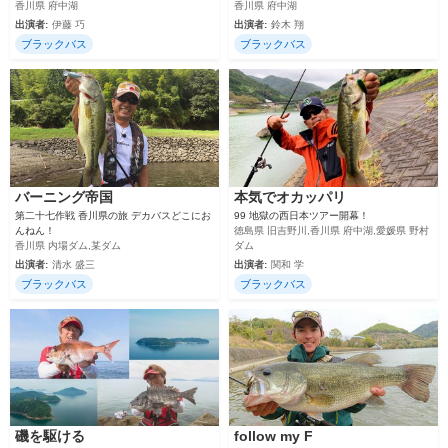
香川県 府中湖
香川県 府中湖
出演者:
伊藤 巧
出演者:
鈴木 翔
ブラックバス
ブラックバス
バーニング帝国
本気でオカッパリ
第二十七作戦 香川県の旅 デカバスどこにお
99 地獄の西日本ツアー開幕！
んねん！
徳島県 旧吉野川,香川県 府中湖,愛媛県 野村
香川県 内場ダム,某ダム
ダム
出演者:
清水 盛三
出演者:
関和 学
ブラックバス
ブラックバス
磯を駆ける
follow my F