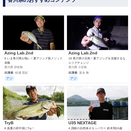
香川県のおすすめコンテンツ
Azing Lab.2nd
Azing Lab.2nd
6 いま香川県が熱い！夏アジング新メソッド
18 香川県小豆島！夏アジングを克服するな
攻略
らリグチェンジ
香川県 伊吹島
香川県 小豆島
出演者:
松浦 宏紀
出演者:
富永 敦
アジ
アジ
TryB
U35 NEXTAGE
8 真夏の府中湖にTry！
4 讃岐の自然体オカッパラー 鈴木翔24歳