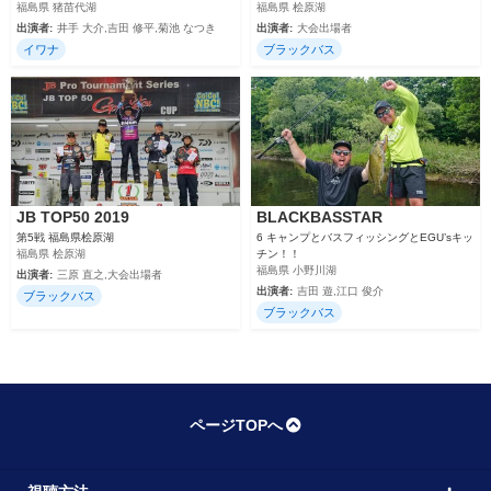
福島県 猪苗代湖
福島県 桧原湖
出演者:
井手 大介,吉田 修平,菊池 なつき
出演者:
大会出場者
イワナ
ブラックバス
JB TOP50 2019
BLACKBASSTAR
第5戦 福島県桧原湖
6 キャンプとバスフィッシングとEGU’sキッ
福島県 桧原湖
チン！！
福島県 小野川湖
出演者:
三原 直之,大会出場者
出演者:
吉田 遊,江口 俊介
ブラックバス
ブラックバス
ページTOPへ