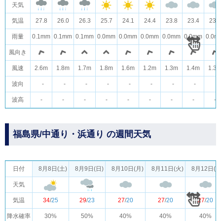
天気
気温
27.8
26.0
26.3
25.7
24.1
24.4
23.8
23.4
23.9
雨量
0.1mm
0.1mm
0.1mm
0.0mm
0.0mm
0.0mm
0.0mm
0.0mm
0.0m
風向き
風速
2.6m
1.8m
1.7m
1.8m
1.6m
1.2m
1.3m
1.4m
1.3
波向
-
-
-
-
-
-
-
-
-
波高
-
-
-
-
-
-
-
-
-
福島県/中通り・浜通り の週間天気
日付
8月8日(土)
8月9日(日)
8月10日(月)
8月11日(火)
8月12日(水
天気
気温
34
/
25
29
/
23
27
/
20
27
/
20
27
/
20
降水確率
30%
50%
40%
40%
40%