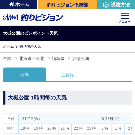
ホーム
視聴方法
釣りビジョン倶楽部
メニュー
大槻公園のピンポイント天気
ホーム
釣り場の天気
全国
北海道・東北
福島県
大槻公園
天気
注意報
大槻公園 1時間毎の天気
日付
8月7日(金)
8月8日(土)
時間
18 時
19 時
20 時
21 時
22 時
23 時
0 時
1 時
2 時