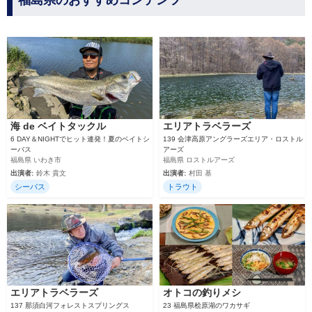
福島県のおすすめコンテンツ
海 de ベイトタックル
エリアトラベラーズ
6 DAY＆NIGHTでヒット連発！夏のベイトシ
139 会津高原アングラーズエリア・ロストル
ーバス
アーズ
福島県 いわき市
福島県 ロストルアーズ
出演者:
鈴木 貴文
出演者:
村田 基
シーバス
トラウト
エリアトラベラーズ
オトコの釣りメシ
137 那須白河フォレストスプリングス
23 福島県桧原湖のワカサギ