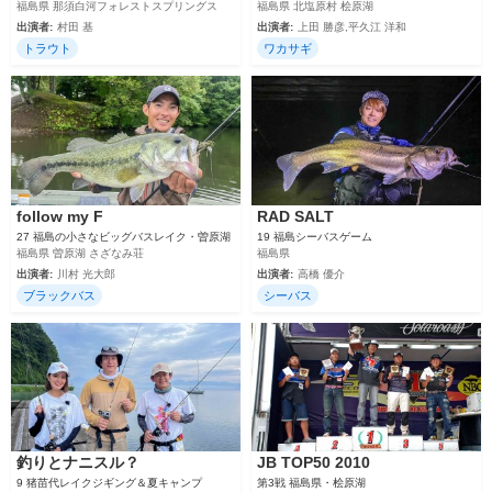
福島県 那須白河フォレストスプリングス
福島県 北塩原村 桧原湖
出演者:
村田 基
出演者:
上田 勝彦,平久江 洋和
トラウト
ワカサギ
follow my F
RAD SALT
27 福島の小さなビッグバスレイク・曽原湖
19 福島シーバスゲーム
福島県 曽原湖 さざなみ荘
福島県
出演者:
川村 光大郎
出演者:
高橋 優介
ブラックバス
シーバス
釣りとナニスル？
JB TOP50 2010
9 猪苗代レイクジギング＆夏キャンプ
第3戦 福島県・桧原湖