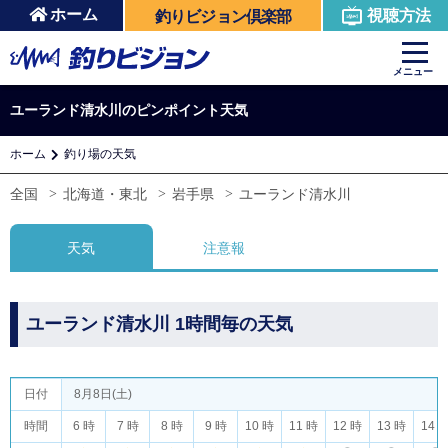
ホーム
視聴方法
釣りビジョン倶楽部
メニュー
ユーランド清水川のピンポイント天気
ホーム
釣り場の天気
全国
北海道・東北
岩手県
ユーランド清水川
天気
注意報
ユーランド清水川 1時間毎の天気
日付
8月8日(土)
時間
6 時
7 時
8 時
9 時
10 時
11 時
12 時
13 時
14 