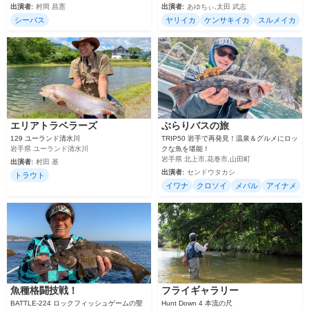
出演者:
村岡 昌憲
出演者:
あゆちぃ,太田 武志
シーバス
ヤリイカ
ケンサキイカ
スルメイカ
エリアトラベラーズ
ぶらりバスの旅
129 ユーランド清水川
TRIP50 岩手で再発見！温泉＆グルメにロッ
岩手県 ユーランド清水川
クな魚を堪能！
岩手県 北上市,花巻市,山田町
出演者:
村田 基
出演者:
センドウタカシ
トラウト
イワナ
クロソイ
メバル
アイナメ
魚種格闘技戦！
フライギャラリー
BATTLE-224 ロックフィッシュゲームの聖
Hunt Down 4 本流の尺