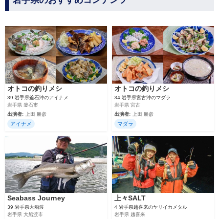
岩手県のおすすめコンテンツ
オトコの釣りメシ
オトコの釣りメシ
39 岩手県釜石沖のアイナメ
34 岩手県宮古沖のマダラ
岩手県 釜石市
岩手県 宮古
出演者:
上田 勝彦
出演者:
上田 勝彦
アイナメ
マダラ
Seabass Journey
上々SALT
39 岩手県大船渡
4 岩手県越喜来のヤリイカメタル
岩手県 大船渡市
岩手県 越喜来