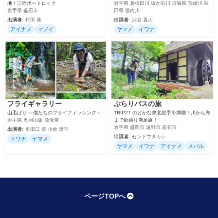
地！三陸ボートロック
岩手県 葛根田川,猿が石川,宮城県 荒雄川,秋
岩手県 釜石市
田県 役内川
出演者:
村田 基
出演者:
渋谷 直人
アイナメ
マゾイ
ヤマメ
イワナ
フライギャラリー
ぶらりバスの旅
山毛ばり ～僕たちのフライフィッシング～
TRIP27 のどかな東北岩手を満喫！川から海
岩手県 奥羽山脈 源流帯
まで欲張り満足旅！
岩手県 盛岡市,遠野市,釜石市
出演者:
牟田口 崇,小倉 隆平
出演者:
センドウタカシ
イワナ
ヤマメ
ヤマメ
イワナ
アイナメ
メバル
ページTOPへ