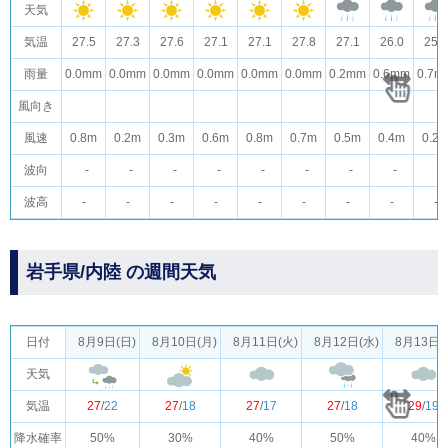
天気
気温
27.5
27.3
27.6
27.1
27.1
27.8
27.1
26.0
25.8
雨量
0.0mm
0.0mm
0.0mm
0.0mm
0.0mm
0.0mm
0.2mm
0.6mm
0.7m
風向き
風速
0.8m
0.2m
0.3m
0.6m
0.8m
0.7m
0.5m
0.4m
0.2
波向
-
-
-
-
-
-
-
-
-
波高
-
-
-
-
-
-
-
-
-
岩手県/内陸 の週間天気
日付
8月9日(日)
8月10日(月)
8月11日(火)
8月12日(水)
8月13日(
天気
気温
27
/
22
27
/
18
27
/
17
27
/
18
29
/
19
降水確率
50%
30%
40%
50%
40%