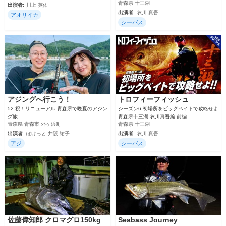
青森県 十三湖
出演者:
川上 英佑
出演者:
衣川 真吾
アオリイカ
シーバス
アジングへ行こう！
トロフィーフィッシュ
52 祝！リニューアル 青森県で晩夏のアジン
シーズン6 初場所をビッグベイトで攻略せよ
グ旅
青森県十三湖 衣川真吾編 前編
青森県 青森市 外ヶ浜町
青森県 十三湖
出演者:
ぽけっと,井阪 祐子
出演者:
衣川 真吾
アジ
シーバス
佐藤偉知郎 クロマグロ150kg
Seabass Journey