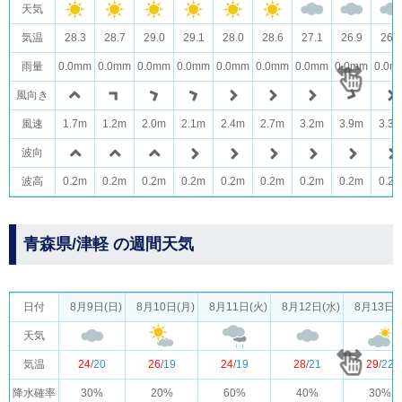
天気
気温
28.3
28.7
29.0
29.1
28.0
28.6
27.1
26.9
26.2
雨量
0.0mm
0.0mm
0.0mm
0.0mm
0.0mm
0.0mm
0.0mm
0.0mm
0.0m
風向き
風速
1.7m
1.2m
2.0m
2.1m
2.4m
2.7m
3.2m
3.9m
3.3
波向
波高
0.2m
0.2m
0.2m
0.2m
0.2m
0.2m
0.2m
0.2m
0.2
青森県/津軽 の週間天気
日付
8月9日(日)
8月10日(月)
8月11日(火)
8月12日(水)
8月13日(
天気
気温
24
/
20
26
/
19
24
/
19
28
/
21
29
/
22
降水確率
30%
20%
60%
40%
30%