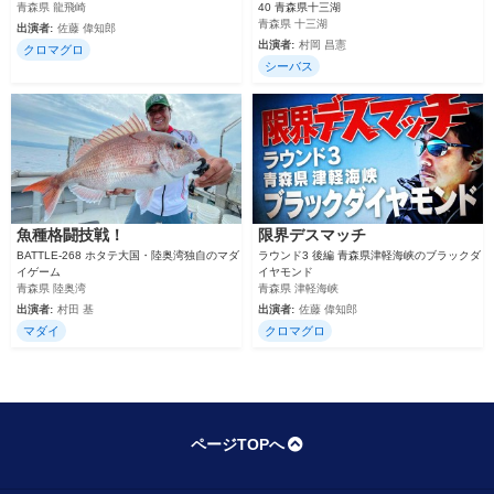
青森県 龍飛崎
40 青森県十三湖
青森県 十三湖
出演者:
佐藤 偉知郎
出演者:
村岡 昌憲
クロマグロ
シーバス
魚種格闘技戦！
限界デスマッチ
BATTLE-268 ホタテ大国・陸奥湾独自のマダ
ラウンド3 後編 青森県津軽海峡のブラックダ
イゲーム
イヤモンド
青森県 陸奥湾
青森県 津軽海峡
出演者:
村田 基
出演者:
佐藤 偉知郎
マダイ
クロマグロ
ページTOPへ