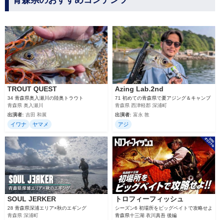
青森県のおすすめコンテンツ
TROUT QUEST
Azing Lab.2nd
34 青森県奥入瀬川の陸奥トラウト
71 初めての青森県で夏アジング＆キャンプ
青森県 奥入瀬川
青森県 西津軽郡 深浦町
出演者:
吉田 和展
出演者:
富永 敦
イワナ
ヤマメ
アジ
SOUL JERKER
トロフィーフィッシュ
28 青森県深浦エリア×秋のエギング
シーズン6 初場所をビッグベイトで攻略せよ
青森県 深浦町
青森県十三湖 衣川真吾 後編