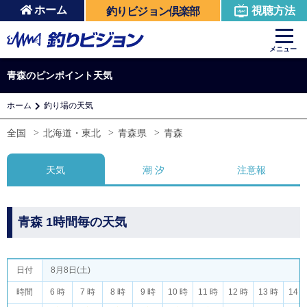
ホーム
視聴方法
釣りビジョン倶楽部
メニュー
青森のピンポイント天気
ホーム
釣り場の天気
全国
北海道・東北
青森県
青森
天気
潮 汐
注意報
青森 1時間毎の天気
日付
8月8日(土)
時間
6 時
7 時
8 時
9 時
10 時
11 時
12 時
13 時
14 