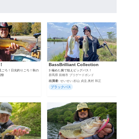
！
BassBrilliant Collection
 紅葉見ごろ！日光釣りごろ！秋の
3 極めた腕で狙えビッグバス！
穫祭
群馬県 前橋市 ブリゲードポンド
出演者:
せいせい,杉山 貞圭,奥村 和正
ブラックバス