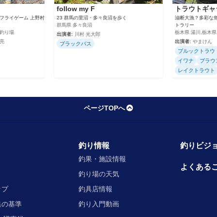
follow my F
トラウトギャ
ドライフライゲーム 上野村
23 群馬の里沼・多々良沼を歩く
油断大漁？多彩な
群馬県 多々良沼
トラリー
チ釣り場
栃木県 湯川,栃木県
出演者:
川村 光大郎
渓亮
出演者:
やまけん
ブラックバス
ブルックトラウ
イワナ
ブラウ
レイクトラウト
ページTOPへ
釣り情報
釣りビジョ
釣果・施設情報
よくある
釣り場の天気
ップ
釣具店情報
集の基準
釣り入門動画