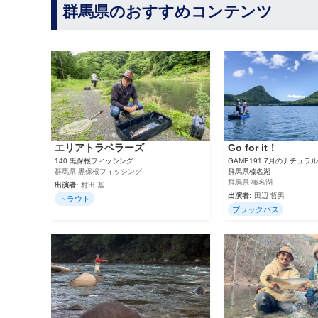
群馬県のおすすめコンテンツ
エリアトラベラーズ
Go for it！
140 黒保根フィッシング
GAME191 7月のナチュ
群馬県 黒保根フィッシング
群馬県榛名湖
群馬県 榛名湖
出演者:
村田 基
出演者:
田辺 哲男
トラウト
ブラックバス