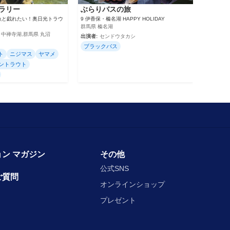
ラリー
ぶらりバスの旅
魚と戯れたい！奥日光トラウ
9 伊香保・榛名湖 HAPPY HOLIDAY
群馬県 榛名湖
 中禅寺湖,群馬県 丸沼
出演者:
センドウタカシ
ブラックバス
ト
ニジマス
ヤマメ
ントラウト
ン マガジン
その他
公式SNS
ご質問
オンラインショップ
プレゼント