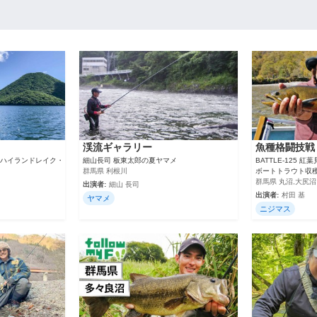
渓流ギャラリー
魚種格闘技戦
ラルハイランドレイク・
細山長司 板東太郎の夏ヤマメ
BATTLE-125
群馬県 利根川
ボートトラウト収
群馬県 丸沼,大尻沼
出演者:
細山 長司
出演者:
村田 基
ヤマメ
ニジマス