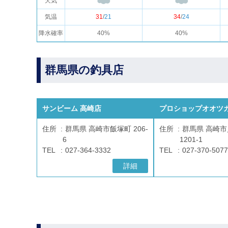
天気
気温
31
/
21
34
/
24
降水確率
40%
40%
群馬県の釣具店
サンビーム 高崎店
プロショップオオツカ
住所
群馬県 高崎市飯塚町 206-
住所
群馬県 高崎
6
1201-1
TEL
027-364-3332
TEL
027-370-5077
詳細