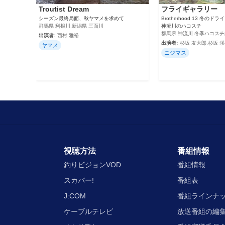
Troutist Dream
フライギャラリー
シーズン最終局面、秋ヤマメを求めて
Brotherhood 13 冬の
群馬県 利根川,新潟県 三面川
神流川のハコスチ
群馬県 神流川 冬季ハコス
出演者:
西村 雅裕
出演者:
杉坂 友大郎,杉坂 
ヤマメ
ニジマス
視聴方法
番組情報
釣りビジョンVOD
番組情報
スカパー!
番組表
J:COM
番組ラインナ
ケーブルテレビ
放送番組の編