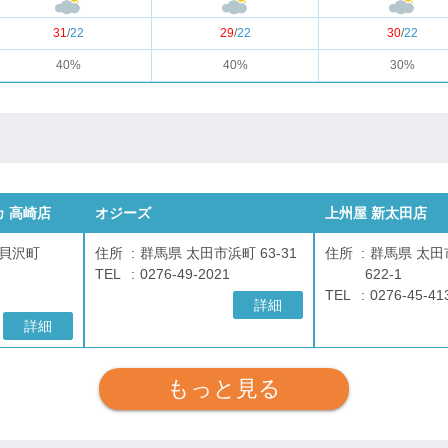
31
/
22
29
/
22
30
/
22
40%
40%
30%
 高崎店
オジーズ
上州屋 新太田店
市貝沢町
住所
群馬県 太田市浜町 63-31
住所
群馬県 太田
TEL
0276-49-2021
622-1
TEL
0276-45-41
詳細
詳細
もっと見る