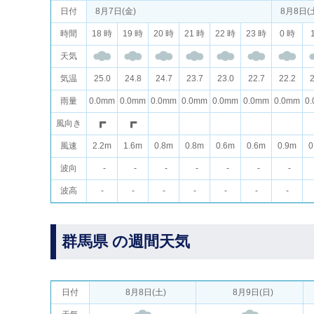
日付
8月7日(金)
8月8日(
時間
18 時
19 時
20 時
21 時
22 時
23 時
0 時
天気
気温
25.0
24.8
24.7
23.7
23.0
22.7
22.2
2
雨量
0.0mm
0.0mm
0.0mm
0.0mm
0.0mm
0.0mm
0.0mm
0
風向き
風速
2.2m
1.6m
0.8m
0.8m
0.6m
0.6m
0.9m
0
波向
-
-
-
-
-
-
-
波高
-
-
-
-
-
-
-
群馬県 の週間天気
日付
8月8日(土)
8月9日(日)