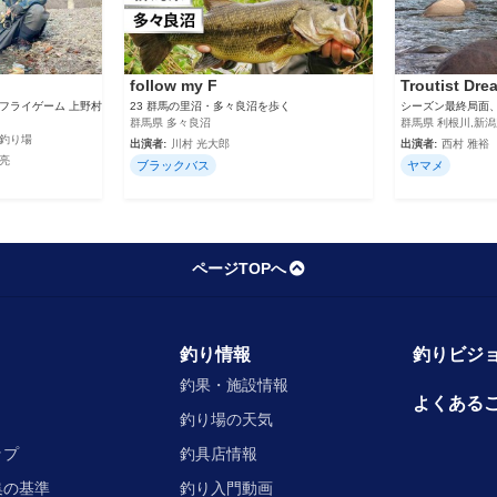
follow my F
Troutist Dre
ドライフライゲーム 上野村
23 群馬の里沼・多々良沼を歩く
シーズン最終局面
群馬県 多々良沼
群馬県 利根川,新潟
チ釣り場
出演者:
川村 光大郎
出演者:
西村 雅裕
渓亮
ブラックバス
ヤマメ
ページTOPへ
釣り情報
釣りビジョ
釣果・施設情報
よくある
釣り場の天気
ップ
釣具店情報
集の基準
釣り入門動画