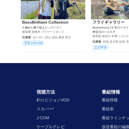
BassBrilliant Collection
フライギャラリー
3 極めた腕で狙えビッグバス！
Brotherhood 13 冬の
群馬県 前橋市 ブリゲードポンド
神流川のハコスチ
群馬県 神流川 冬季ハコス
出演者:
せいせい,杉山 貞圭,奥村 和正
出演者:
杉坂 友大郎,杉坂 
ブラックバス
ニジマス
視聴方法
番組情報
釣りビジョンVOD
番組情報
スカパー!
番組表
J:COM
番組ラインナ
ケーブルテレビ
放送番組の編