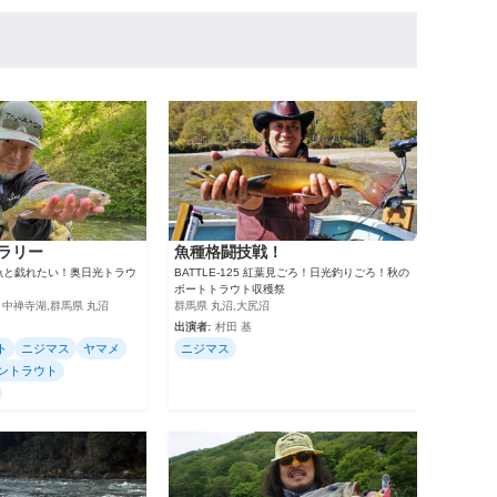
ラリー
魚種格闘技戦！
魚と戯れたい！奥日光トラウ
BATTLE-125 紅葉見ごろ！日光釣りごろ！秋の
ボートトラウト収穫祭
 中禅寺湖,群馬県 丸沼
群馬県 丸沼,大尻沼
出演者:
村田 基
ト
ニジマス
ヤマメ
ニジマス
ントラウト