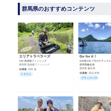
群馬県のおすすめコンテンツ
エリアトラベラーズ
Go for it！
140 黒保根フィッシング
GAME191 7月のナチュ
群馬県 黒保根フィッシング
群馬県榛名湖
群馬県 榛名湖
出演者:
村田 基
出演者:
田辺 哲男
トラウト
ブラックバス