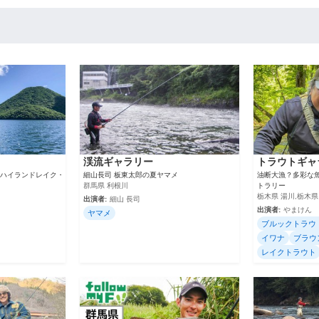
渓流ギャラリー
トラウトギャ
ラルハイランドレイク・
細山長司 板東太郎の夏ヤマメ
油断大漁？多彩な
群馬県 利根川
トラリー
栃木県 湯川,栃木県
出演者:
細山 長司
出演者:
やまけん
ヤマメ
ブルックトラウ
イワナ
ブラウ
レイクトラウト