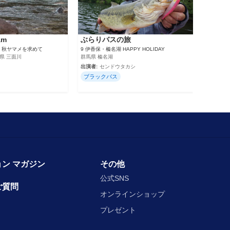
am
ぶらりバスの旅
、秋ヤマメを求めて
9 伊香保・榛名湖 HAPPY HOLIDAY
県 三面川
群馬県 榛名湖
出演者:
センドウタカシ
ブラックバス
ン マガジン
その他
公式SNS
ご質問
オンラインショップ
プレゼント