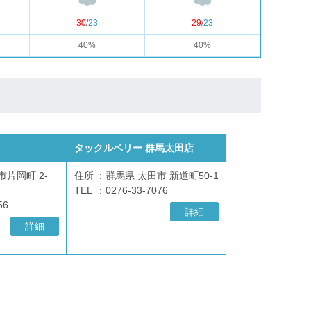
30
/
23
29
/
23
40%
40%
タックルベリー 群馬太田店
市片岡町 2-
住所
群馬県 太田市 新道町50-1
TEL
0276-33-7076
56
詳細
詳細