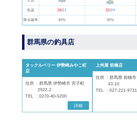
天気
気温
28
/
21
32
/
24
降水確率
40%
30%
群馬県の釣具店
タックルベリー 伊勢崎みやこ町
上州屋 前橋店
店
住所
群馬県 前橋市
住所
群馬県 伊勢崎市 宮子町
43-10
2922-2
TEL
027-221-9731
TEL
0270-40-5200
詳細