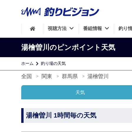
視聴方法
番組情報
釣り
湯檜曽川のピンポイント天気
ホーム
釣り場の天気
全国
関東
群馬県
湯檜曽川
天気
湯檜曽川 1時間毎の天気