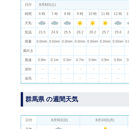
日付
8月8日(土)
時間
6 時
7 時
8 時
9 時
10 時
11 時
12 時
1
天気
気温
23.5
24.9
25.5
26.2
26.2
25.7
25.6
2
雨量
0.0mm
0.0mm
0.0mm
0.0mm
0.0mm
0.0mm
0.0mm
0
風向き
風速
0.8m
0.1m
0.3m
0.7m
0.8m
0.9m
0.8m
0
波向
-
-
-
-
-
-
-
波高
-
-
-
-
-
-
-
群馬県 の週間天気
日付
8月9日(日)
8月10日(月)