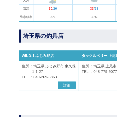
天気
気温
35
/
26
33
/
23
降水確率
20%
30%
埼玉県の釣具店
WILD-1 ふじみ野店
タックルベリー 上尾
住所
埼玉県 ふじみ野市 東久保
住所
埼玉県 上尾市 
1-1-27
TEL
048-779-9077
TEL
049-269-6863
詳細