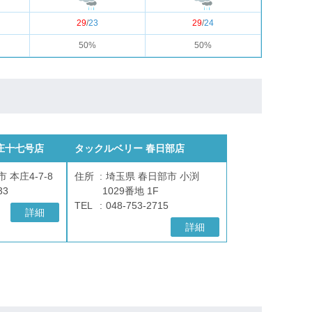
29
/
23
29
/
24
50%
50%
庄十七号店
タックルベリー 春日部店
 本庄4-7-8
住所
埼玉県 春日部市 小渕
33
1029番地 1F
TEL
048-753-2715
詳細
詳細