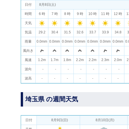
日付
8月8日(土)
時間
6 時
7 時
8 時
9 時
10 時
11 時
12 時
1
天気
気温
29.2
30.4
31.5
32.6
33.7
33.9
34.8
3
雨量
0.0mm
0.0mm
0.0mm
0.0mm
0.0mm
0.0mm
0.0mm
0
風向き
風速
1.2m
1.7m
1.8m
2.2m
2.2m
2.3m
2.0m
2
波向
-
-
-
-
-
-
-
波高
-
-
-
-
-
-
-
埼玉県 の週間天気
日付
8月9日(日)
8月10日(月)