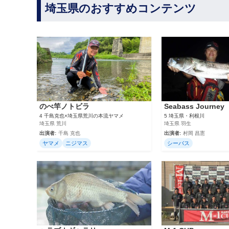
埼玉県のおすすめコンテンツ
のべ竿ノトビラ
Seabass Journey
4 千島克也×埼玉県荒川の本流ヤマメ
5 埼玉県・利根川
埼玉県 荒川
埼玉県 羽生
出演者:
千島 克也
出演者:
村岡 昌憲
ヤマメ
ニジマス
シーバス