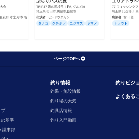
ぶらりバスの旅
エリアトラベ
権大会
TRIP37 彩の国埼玉！釣りグルメ旅
77 フィッシング
埼玉県 行田市,川越市,飯能市
埼玉県 比企郡 川
,萩野 孝之,杉本 智
出演者:
センドウタカシ
出演者:
村田 基
タナゴ
クチボソ
ニジマス
ヤマメ
トラウト
ページTOPへ
釣り情報
釣りビジョ
釣果・施設情報
よくある
釣り場の天気
ップ
釣具店情報
集の基準
釣り入門動画
 議事録