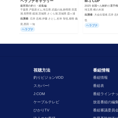
ヘラブナギャラリー
M-1 CUP
厳寒期の釣り・総集編
2025 全国へら鮒釣り選手
千葉県 戸面原ダム,埼玉県 武蔵の池,静岡県 田貫
埼玉県 椎の木湖
湖,長野県 鏡湖,茨城県 さくら湖,茨城県 霞ヶ浦
出演者:
大会出場者,石井 忠相
出演者:
石井 忠相,伊藤 さとし,杉本 智也,都祭 義
也
晃,西田 一知
ヘラブナ
ヘラブナ
視聴方法
番組情報
釣りビジョンVOD
番組情報
スカパー!
番組表
J:COM
番組ラインナ
ケーブルテレビ
放送番組の編
ひかりTV
番組審議委員会