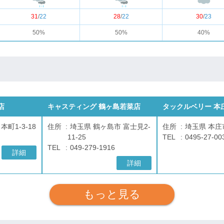
31
/
22
28
/
22
30
/
23
50%
50%
40%
店
キャスティング 鶴ヶ島若菜店
タックルベリー 本
本町1-3-18
住所
埼玉県 鶴ヶ島市 富士見2-
住所
埼玉県 本庄市
11-25
TEL
0495-27-00
TEL
049-279-1916
詳細
詳細
もっと見る