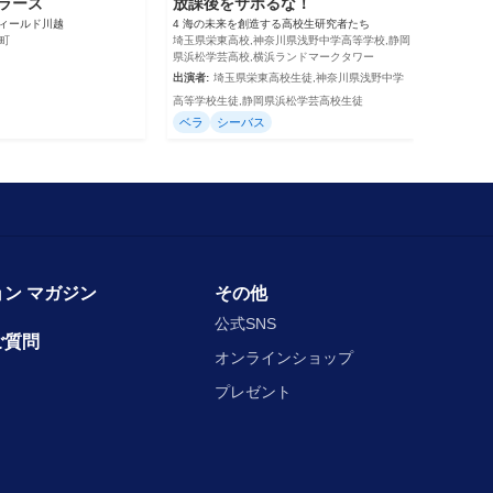
ラーズ
放課後をサボるな！
フィールド川越
4 海の未来を創造する高校生研究者たち
島町
埼玉県栄東高校,神奈川県浅野中学高等学校,静岡
県浜松学芸高校,横浜ランドマークタワー
出演者:
埼玉県栄東高校生徒,神奈川県浅野中学
高等学校生徒,静岡県浜松学芸高校生徒
ベラ
シーバス
ン マガジン
その他
公式SNS
ご質問
オンラインショップ
プレゼント