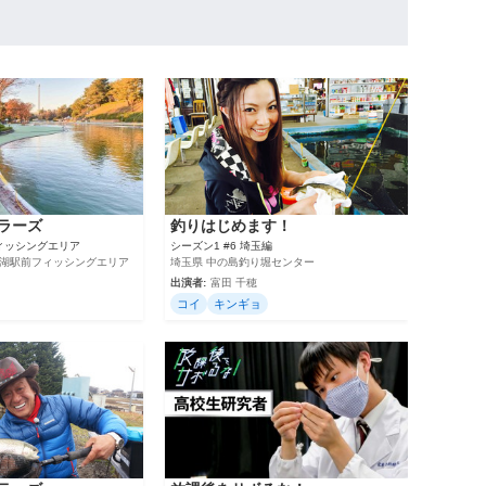
ラーズ
釣りはじめます！
フィッシングエリア
シーズン1 #6 埼玉編
摩湖駅前フィッシングエリア
埼玉県 中の島釣り堀センター
出演者:
富田 千穂
コイ
キンギョ