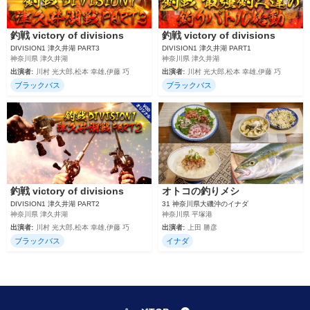
釣戦 victory of divisions
釣戦 victory of divisions
DIVISION1 津久井湖 PART3
DIVISION1 津久井湖 PART1
神奈川県 津久井湖
神奈川県 津久井湖
出演者:
川村 光大郎,松本 幸雄,伊藤 巧
出演者:
川村 光大郎,松本 幸雄,伊藤 巧
ブラックバス
ブラックバス
釣戦 victory of divisions
オトコの釣りメシ
DIVISION1 津久井湖 PART2
31 神奈川県大磯沖のイナダ
神奈川県 津久井湖
神奈川県 平塚港
出演者:
川村 光大郎,松本 幸雄,伊藤 巧
出演者:
上田 勝彦
ブラックバス
イナダ