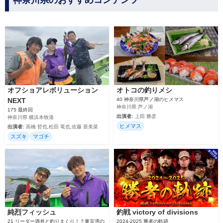
神奈川県のおすすめコンテンツ
オフショアレボリューション
オトコの釣りメシ
NEXT
40 神奈川県芦ノ湖のヒメマス
神奈川県 芦ノ湖
175 最終回
出演者:
上田 勝彦
神奈川県 横浜本牧港
ヒメマス
出演者:
高橋 哲也,松田 竜也,佐藤 亜美菜
スズキ
マゴチ
純烈フィッシュ
釣戦 victory of divisions
21 リーダー酒井と釣りまくり！？東京湾の
2024‐2025 勝者の軌跡