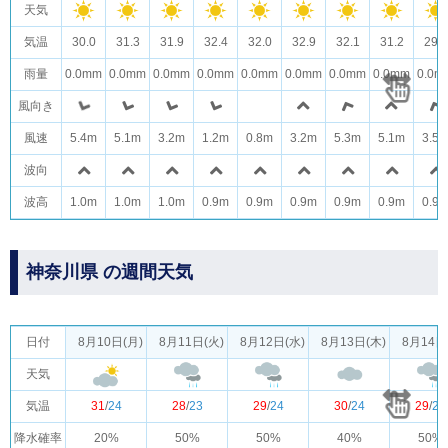
天気
気温
30.0
31.3
31.9
32.4
32.0
32.9
32.1
31.2
29.5
雨量
0.0mm
0.0mm
0.0mm
0.0mm
0.0mm
0.0mm
0.0mm
0.0mm
0.0m
風向き
風速
5.4m
5.1m
3.2m
1.2m
0.8m
3.2m
5.3m
5.1m
3.5
波向
波高
1.0m
1.0m
1.0m
0.9m
0.9m
0.9m
0.9m
0.9m
0.9
神奈川県 の週間天気
日付
8月10日(月)
8月11日(火)
8月12日(水)
8月13日(木)
8月14日
天気
気温
31
/
24
28
/
23
29
/
24
30
/
24
29
/
24
降水確率
20%
50%
50%
40%
50%