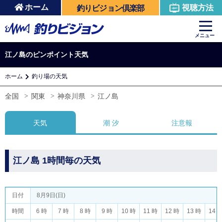
ホーム
視聴方法
釣りビジョン倶楽部
メニュー
江ノ島のピンポイント天気
ホーム
釣り場の天気
全国
関東
神奈川県
江ノ島
天気
潮 汐
注意報
江ノ島 1時間毎の天気
日付
8月9日(日)
時間
6 時
7 時
8 時
9 時
10 時
11 時
12 時
13 時
14 