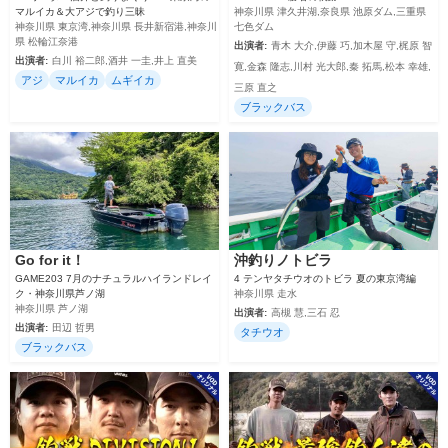
マルイカ＆大アジで釣り三昧
神奈川県 津久井湖,奈良県 池原ダム,三重県
神奈川県 東京湾,神奈川県 長井新宿港,神奈川
七色ダム
県 松輪江奈港
出演者:
青木 大介,伊藤 巧,加木屋 守,梶原 智
出演者:
白川 裕二郎,酒井 一圭,井上 直美
寛,金森 隆志,川村 光大郎,秦 拓馬,松本 幸雄,
アジ
マルイカ
ムギイカ
三原 直之
ブラックバス
Go for it！
沖釣りノトビラ
GAME203 7月のナチュラルハイランドレイ
4 テンヤタチウオのトビラ 夏の東京湾編
ク・神奈川県芦ノ湖
神奈川県 走水
神奈川県 芦ノ湖
出演者:
高槻 慧,三石 忍
出演者:
田辺 哲男
タチウオ
ブラックバス