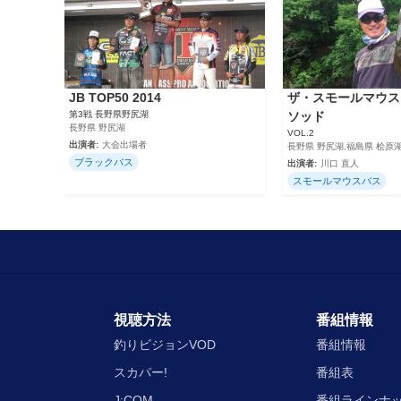
JB TOP50 2014
ザ・スモールマウス
第3戦 長野県野尻湖
ソッド
長野県 野尻湖
VOL.2
出演者:
大会出場者
長野県 野尻湖,福島県 桧原
ブラックバス
出演者:
川口 直人
スモールマウスバス
視聴方法
番組情報
釣りビジョンVOD
番組情報
スカパー!
番組表
J:COM
番組ラインナ