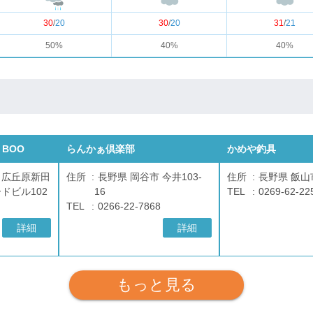
30
/
20
30
/
20
31
/
21
50%
40%
40%
p BOO
らんかぁ倶楽部
かめや釣具
 広丘原新田
住所
長野県 岡谷市 今井103-
住所
長野県 飯山市
ードビル102
16
TEL
0269-62-22
TEL
0266-22-7868
詳細
詳細
もっと見る