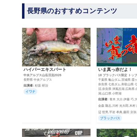
長野県のおすすめコンテンツ
ハイパーエキスパート
いま真っ赤だよ！
中央アルプス山岳渓流2026
18 ブラックバス限定 トッ
長野県 中央アルプス
千葉県 亀山ダム,茨城県 霞ヶ
奈良県 七色ダム,和歌山県 
出演者:
杉坂 研治
沼,奈良県 津風呂湖,広島県 
イワナ
湖,山口県 小野湖
出演者:
青木 大介,伊藤 巧,
金森 隆志,川村 光大郎,木村 
辺 哲男,平岩 孝典,藤田 京弥
ブラックバス