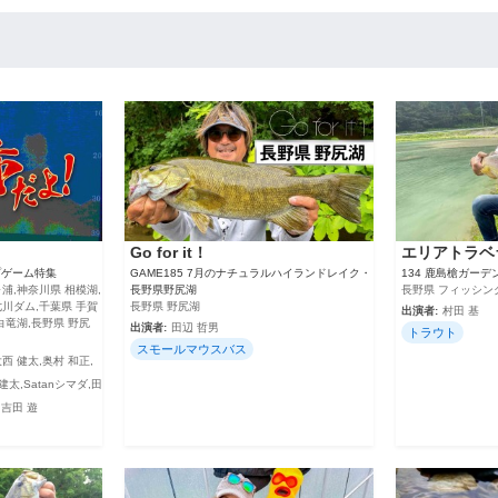
Go for it！
エリアトラベ
プゲーム特集
GAME185 7月のナチュラルハイランドレイク・
134 鹿島槍ガーデ
浦,神奈川県 相模湖,
長野県野尻湖
長野県 フィッシン
七川ダム,千葉県 手賀
長野県 野尻湖
出演者:
村田 基
白竜湖,長野県 野尻
出演者:
田辺 哲男
トラウト
スモールマウスバス
大西 健太,奥村 和正,
建太,Satanシマダ,田
,吉田 遊