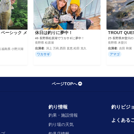
 ベーシック メ
休日は釣りに夢中！
TROUT QUE
46 長野県松原湖でワカサギに夢中！
25 長野県木曽川
長野県 松原湖
長野県 木曽川
出演者:
渕上 万莉,西田 直恵,松田 克久
出演者:
吉田 和展
湖,福島県 小野川湖
ワカサギ
アマゴ
ページTOPへ
釣り情報
釣りビジョ
釣果・施設情報
よくある
釣り場の天気
ップ
釣具店情報