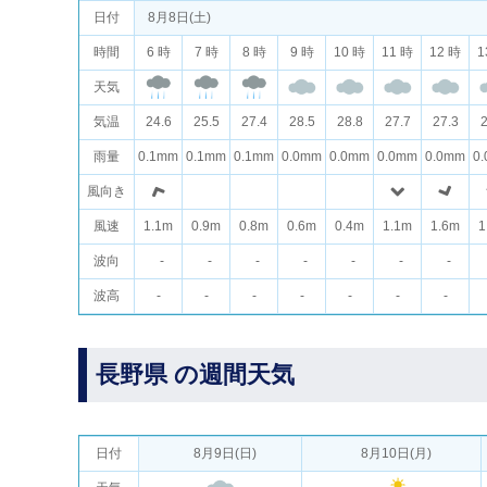
日付
8月8日(土)
時間
6 時
7 時
8 時
9 時
10 時
11 時
12 時
1
天気
気温
24.6
25.5
27.4
28.5
28.8
27.7
27.3
2
雨量
0.1mm
0.1mm
0.1mm
0.0mm
0.0mm
0.0mm
0.0mm
0
風向き
風速
1.1m
0.9m
0.8m
0.6m
0.4m
1.1m
1.6m
1
波向
-
-
-
-
-
-
-
波高
-
-
-
-
-
-
-
長野県 の週間天気
日付
8月9日(日)
8月10日(月)