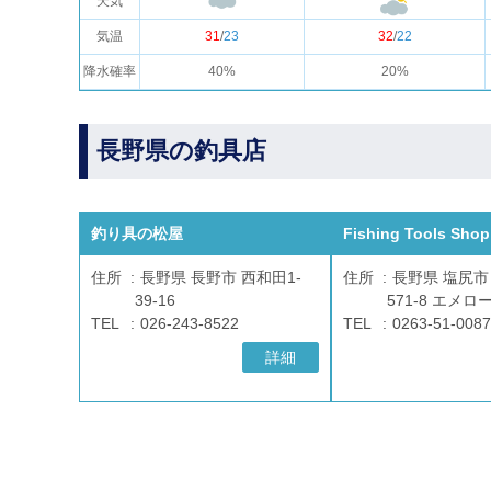
天気
気温
31
/
23
32
/
22
降水確率
40%
20%
長野県の釣具店
釣り具の松屋
Fishing Tools Sho
住所
長野県 長野市 西和田1-
住所
長野県 塩尻市
39-16
571-8 エメロ
TEL
026-243-8522
TEL
0263-51-0087
詳細