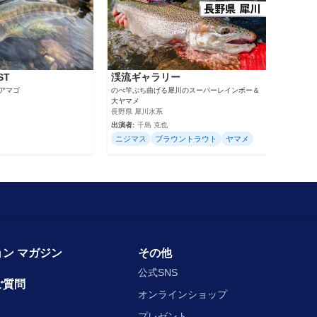
ST
渓流ギャラリー
のアマゴ
のべ竿ぶち曲げる犀川のスーパーレインボー＆
大ヤマメ
長野県 犀川水系
出演者:
千島 克也
ニジマス
ブラウントラウト
ヤマメ
ン マガジン
その他
公式SNS
ご質問
オンラインショップ
プレゼント