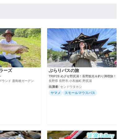
ラーズ
ぶらりバスの旅
ン
TRIP28 めざせ野尻湖！長野観光＆釣り満喫旅！
グランド 鹿島槍ガーデン
長野県 長野市,小布施町,野尻湖
出演者:
センドウタカシ
ヤマメ
スモールマウスバス