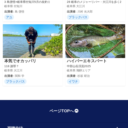
3 島啓悟×岐阜県付知川5月の友釣り
28 岐阜のメジャーリバー・大江川を歩く2
岐阜県 付知川
岐阜県 大江川
出演者:
島 啓悟
出演者:
川村 光大郎
アユ
ブラックバス
本気でオカッパリ
ハイパーエキスパート
118 謝罪？
中部山岳渓流2025
岐阜県 大江川
岐阜県 飛騨エリア
出演者:
関和 学
出演者:
杉坂 研治
ブラックバス
イワナ
ページTOPへ