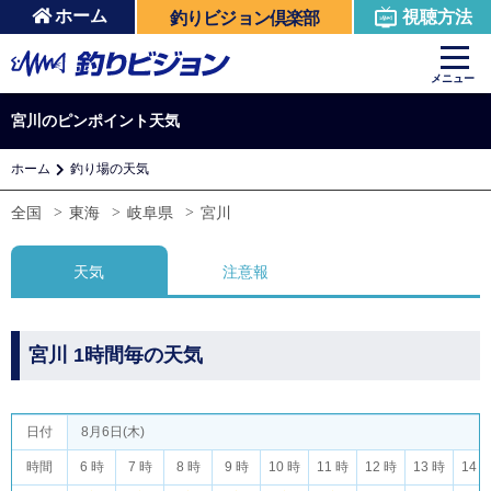
ホーム
視聴方法
釣りビジョン倶楽部
メニュー
宮川のピンポイント天気
ホーム
釣り場の天気
全国
東海
岐阜県
宮川
天気
注意報
宮川 1時間毎の天気
日付
8月6日(木)
時間
6 時
7 時
8 時
9 時
10 時
11 時
12 時
13 時
14 