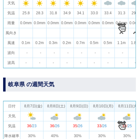
天気
気温
25.8
28.3
31.8
34.9
34.1
33.0
33.4
31.3
29.2
雨量
0.0mm
0.0mm
0.0mm
0.0mm
0.0mm
0.0mm
0.0mm
0.0mm
0.0m
風向き
風速
0.1m
0.2m
0.3m
0.2m
0.7m
0.5m
0.5m
1.1m
1.8
波向
-
-
-
-
-
-
-
-
-
波高
-
-
-
-
-
-
-
-
-
岐阜県 の週間天気
日付
8月7日(金)
8月8日(土)
8月9日(日)
8月10日(月)
8月11日(火)
天気
気温
36
/
23
36
/
26
35
/
26
33
/
26
33
/
25
降水確率
30%
40%
30%
30%
30%