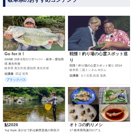
岐阜県のおすすめコンテンツ
Go for it！
戦慄！釣り場の心霊スポット巡
GAME 208 6月のリザーバー・岐阜～愛知県
り
境 奥矢作湖
戦慄！釣り場の心霊スポット巡り 2014
岐阜県 奥矢作湖,愛知県 奥矢作湖
岐阜県 二股トンネル Mダム
出演者:
田辺 哲男
出演者:
タク石黒,松居 泉典
ブラックバス
鮎2026
オトコの釣りメシ
Yuji Style 泳がせで釣る解禁直後の和良川
17 岐阜県馬瀬川のアユ