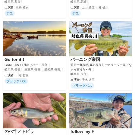
岐阜県 和良川
岐阜県 馬瀬川
出演者:
高橋 祐次
出演者:
上田 勝彦,小林 優太
アユ
アユ
Go for it！
バーニング帝国
GAME205 11月のリバー・長良川
第四十九作戦 夏の長良川でヒュージ出現！な
岐阜県 長良川,三重県 長良川,愛知県 長良川
ぁっ言うたやろ！
岐阜県 長良川
出演者:
田辺 哲男
出演者:
清水 盛三
ブラックバス
ブラックバス
のべ竿ノトビラ
follow my F