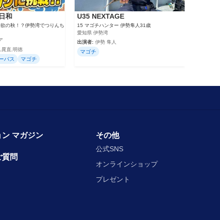
.日和
U35 NEXTAGE
編 食欲の秋！？伊勢湾でつりんち
15 マゴチハンター 伊勢隼人31歳
愛知県 伊勢湾
ア
出演者:
伊勢 隼人
葉月,晁直,明徳
マゴチ
ーバス
マゴチ
ン マガジン
その他
公式SNS
ご質問
オンラインショップ
プレゼント