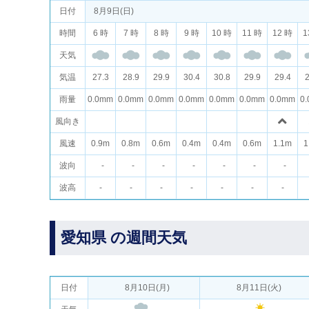
日付
8月9日(日)
時間
6 時
7 時
8 時
9 時
10 時
11 時
12 時
1
天気
気温
27.3
28.9
29.9
30.4
30.8
29.9
29.4
2
雨量
0.0mm
0.0mm
0.0mm
0.0mm
0.0mm
0.0mm
0.0mm
0
風向き
風速
0.9m
0.8m
0.6m
0.4m
0.4m
0.6m
1.1m
1
波向
-
-
-
-
-
-
-
波高
-
-
-
-
-
-
-
愛知県 の週間天気
日付
8月10日(月)
8月11日(火)