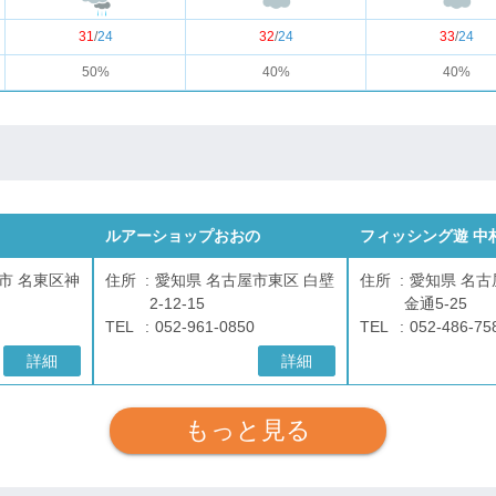
31
/
24
32
/
24
33
/
24
50%
40%
40%
ルアーショップおおの
フィッシング遊 中
市 名東区神
住所
愛知県 名古屋市東区 白壁
住所
愛知県 名古
2-12-15
金通5-25
TEL
052-961-0850
TEL
052-486-75
詳細
詳細
もっと見る