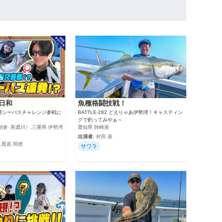
.日和
魚種格闘技戦！
伊勢湾シーバスチャレンジ参戦に
BATTLE-282 どえりゃあ伊勢湾！キャスティン
グで釣ってみやぁ～
朝倉･美濃川）,三重県 伊勢湾
愛知県 師崎港
出演者:
村田 基
葉月,晁直,明徳
サワラ