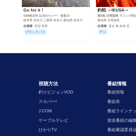
Go for it！
釣戦 ～IKUSA～
GAME205 11月のリバー・長良川
第5戦 日間賀島 アジング対
岐阜県 長良川,三重県 長良川,愛知県 長良川
愛知県 日間賀島
出演者:
田辺 哲男
出演者:
富永 敦,加来 匠
ブラックバス
アジ
視聴方法
番組情報
釣りビジョンVOD
番組情報
スカパー!
番組表
J:COM
番組ラインナ
ケーブルテレビ
放送番組の編
ひかりTV
番組審議委員会