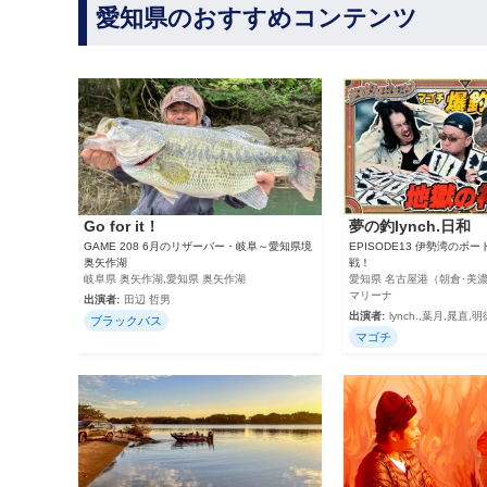
愛知県のおすすめコンテンツ
Go for it！
夢の釣lynch.日和
GAME 208 6月のリザーバー・岐阜～愛知県境
EPISODE13 伊勢湾のボ
奥矢作湖
戦！
岐阜県 奥矢作湖,愛知県 奥矢作湖
愛知県 名古屋港（朝倉･美濃
マリーナ
出演者:
田辺 哲男
出演者:
lynch.,葉月,晁直,明
ブラックバス
マゴチ