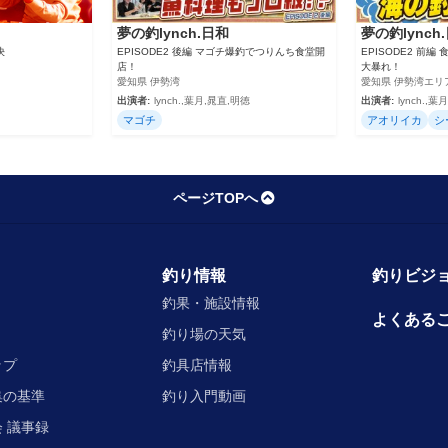
夢の釣lynch.日和
夢の釣lynch
決
EPISODE2 後編 マゴチ爆釣でつりんち食堂開
EPISODE2 前
店！
大暴れ！
愛知県 伊勢湾
愛知県 伊勢湾エリ
出演者:
lynch.,葉月,晁直,明徳
出演者:
lynch.,
マゴチ
アオリイカ
シ
ページTOPへ
釣り情報
釣りビジョ
釣果・施設情報
よくある
釣り場の天気
ップ
釣具店情報
集の基準
釣り入門動画
 議事録