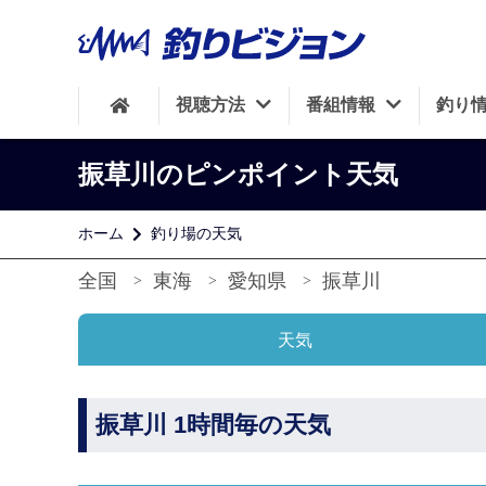
視聴方法
番組情報
釣り
振草川のピンポイント天気
ホーム
釣り場の天気
全国
東海
愛知県
振草川
天気
振草川 1時間毎の天気