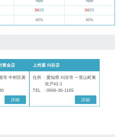
34
/
25
34
/
25
40%
40%
村黄金店
上州屋 刈谷店
屋市 中村区黄
住所
愛知県 刈谷市 一里山町東
吹戸42-1
80
TEL
0566-36-1165
詳細
詳細