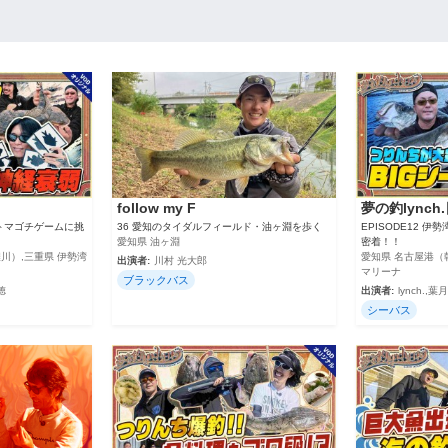
follow my F
夢の釣lynch
ートマゴチゲームに挑
36 愛知のタイダルフィールド・油ヶ淵を歩く
EPISODE12 
愛知県 油ヶ淵
密着！！
川）,三重県 伊勢湾
愛知県 名古屋港（
出演者:
川村 光大郎
マリーナ
ブラックバス
徳
出演者:
lynch.,
シーバス