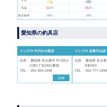
天気
気温
31
/
25
35
/
25
降水確率
30%
20%
愛知県の釣具店
イシグロ 中川かの里店
イシグロ 名東引山店
住所
愛知県 名古屋市 中川区か
住所
愛知県 名古屋
の里1丁目2601番地
月町503
TEL
052-304-1496
TEL
052-777-1496
詳細