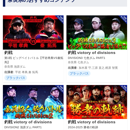
奈良県のおすすめコンテンツ
釣戦
釣戦 victory of divisions
第1戦 ビッグベイトバトル【平岩孝典VS秦拓
DIVISION3 七色ダム PART1
馬】
奈良県 七色ダム
奈良県 池原ダム
出演者:
加木屋 守,三原 直之,梶原 智寛
出演者:
平岩 孝典,秦 拓馬
ブラックバス
ブラックバス
釣戦 victory of divisions
釣戦 victory of divisions
DIVISION2 池原ダム PART1
2024‐2025 勝者の軌跡