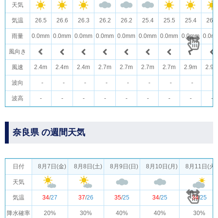
天気
気温
26.5
26.6
26.3
26.2
26.2
25.4
25.5
25.4
26.2
雨量
0.0mm
0.0mm
0.0mm
0.0mm
0.0mm
0.0mm
0.0mm
0.0mm
0.0m
風向き
風速
2.4m
2.4m
2.4m
2.7m
2.7m
2.7m
2.7m
2.9m
2.9
波向
-
-
-
-
-
-
-
-
-
波高
-
-
-
-
-
-
-
-
-
奈良県 の週間天気
日付
8月7日(金)
8月8日(土)
8月9日(日)
8月10日(月)
8月11日(火)
天気
気温
34
/
27
37
/
26
35
/
25
34
/
25
34
/
25
降水確率
20%
30%
40%
40%
30%