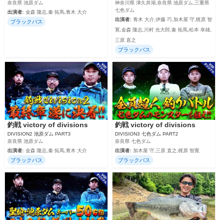
奈良県 池原ダム
神奈川県 津久井湖,奈良県 池原ダム,三重県
七色ダム
出演者:
金森 隆志,秦 拓馬,青木 大介
出演者:
青木 大介,伊藤 巧,加木屋 守,梶原 智
ブラックバス
寛,金森 隆志,川村 光大郎,秦 拓馬,松本 幸雄,
三原 直之
ブラックバス
釣戦 victory of divisions
釣戦 victory of divisions
DIVISION2 池原ダム PART3
DIVISION3 七色ダム PART2
奈良県 池原ダム
奈良県 七色ダム
出演者:
金森 隆志,秦 拓馬,青木 大介
出演者:
加木屋 守,三原 直之,梶原 智寛
ブラックバス
ブラックバス