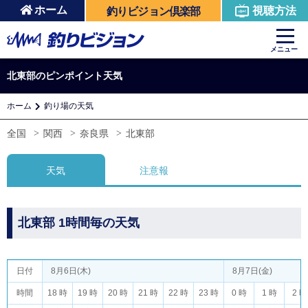
ホーム
視聴方法
釣りビジョン倶楽部
メニュー
北東部のピンポイント天気
ホーム
釣り場の天気
全国
関西
奈良県
北東部
天気
注意報
北東部 1時間毎の天気
日付
8月6日(木)
8月7日(金)
時間
18 時
19 時
20 時
21 時
22 時
23 時
0 時
1 時
2 時