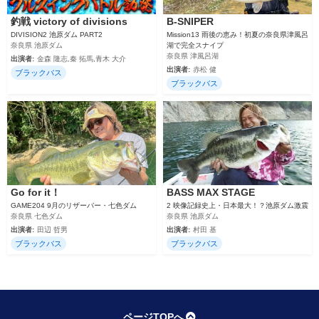
釣戦 victory of divisions
B-SNIPER
DIVISION2 池原ダム PART2
Mission13 雨後の恵み！初夏の奈良県津風呂
奈良県 池原ダム
湖で完全スナイプ
奈良県 津風呂湖
出演者:
金森 隆志,秦 拓馬,青木 大介
出演者:
赤松 健
ブラックバス
ブラックバス
Go for it！
BASS MAX STAGE
GAME204 9月のリザーバー・七色ダム
2 映像記録史上・日本最大！？池原ダム激震
奈良県 七色ダム
奈良県 池原ダム
出演者:
田辺 哲男
出演者:
村田 基
ブラックバス
ブラックバス
ページTOPへ