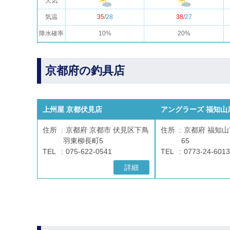
天気
気温
35
/
28
38
/
27
降水確率
10%
20%
京都府の釣具店
上州屋 京都伏見店
アングラーズ 福知山
住所
京都府 京都市 伏見区下鳥
住所
京都府 福知山
羽東柳長町5
65
TEL
075-622-0541
TEL
0773-24-6013
詳細