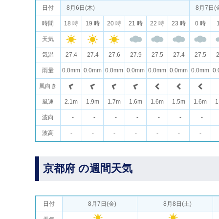
日付
8月6日(木)
8月7日(
時間
18 時
19 時
20 時
21 時
22 時
23 時
0 時
天気
気温
27.4
27.4
27.6
27.9
27.5
27.4
27.5
2
雨量
0.0mm
0.0mm
0.0mm
0.0mm
0.0mm
0.0mm
0.0mm
0
風向き
風速
2.1m
1.9m
1.7m
1.6m
1.6m
1.5m
1.6m
1
波向
-
-
-
-
-
-
-
波高
-
-
-
-
-
-
-
京都府 の週間天気
日付
8月7日(金)
8月8日(土)