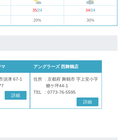
35
/
24
34
/
24
20%
30%
ジマ
アングラーズ 西舞鶴店
須津 67-1
住所
京都府 舞鶴市 字上安小字
77
糖ケ坪44-1
TEL
0773-76-5595
詳細
詳細