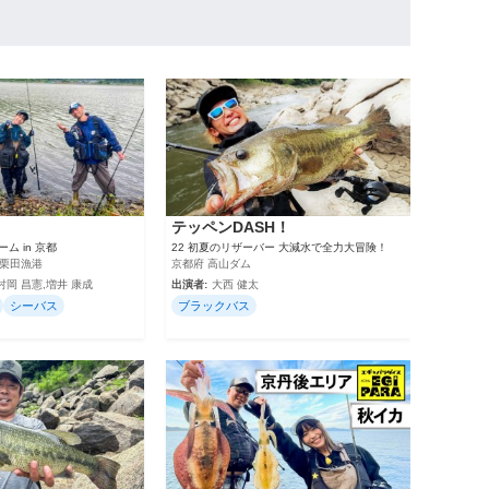
テッペンDASH！
ム in 京都
22 初夏のリザーバー 大減水で全力大冒険！
 栗田漁港
京都府 高山ダム
村岡 昌憲,増井 康成
出演者:
大西 健太
シーバス
ブラックバス