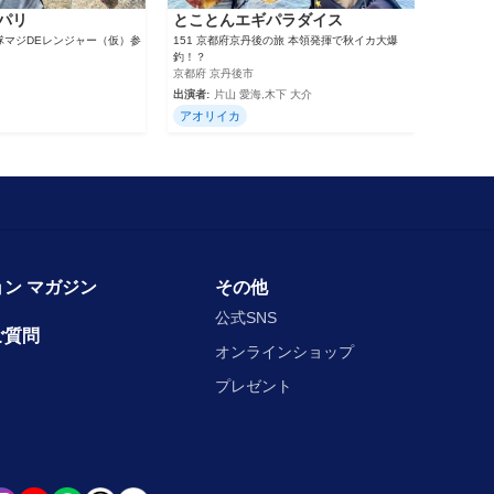
パリ
とことんエギパラダイス
戦隊マジDEレンジャー（仮）参
151 京都府京丹後の旅 本領発揮で秋イカ大爆
釣！？
京都府 京丹後市
出演者:
片山 愛海,木下 大介
アオリイカ
ン マガジン
その他
公式SNS
ご質問
オンラインショップ
プレゼント