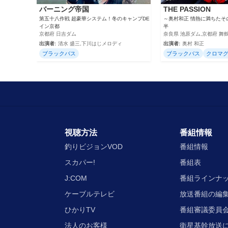
バーニング帝国
THE PASSION
第五十八作戦 超豪華システム！冬のキャンプDE
～奥村和正 情熱に満ちたそ
イン京都
半
京都府 日吉ダム
奈良県 池原ダム,京都府 舞鶴
出演者:
清水 盛三,下川はじメロディ
出演者:
奥村 和正
ブラックバス
ブラックバス
クロマ
視聴方法
番組情報
釣りビジョンVOD
番組情報
スカパー!
番組表
J:COM
番組ラインナ
ケーブルテレビ
放送番組の編
ひかりTV
番組審議委員会
法人のお客様
衛星基幹放送