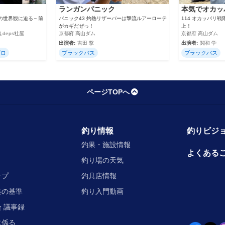
ランガンパニック
本気でオカッ
の世界観に迫る～前
パニック43 灼熱リザーバーは撃流ルアーローテ
114 オカッパリ
がカギだぜっ！
上！
,deps社屋
京都府 高山ダム
京都府 高山ダム
出演者:
吉田 撃
出演者:
関和 学
グロ
ブラックバス
ブラックバス
ページTOPへ
釣り情報
釣りビジョ
釣果・施設情報
よくある
釣り場の天気
ップ
釣具店情報
集の基準
釣り入門動画
 議事録
に係る