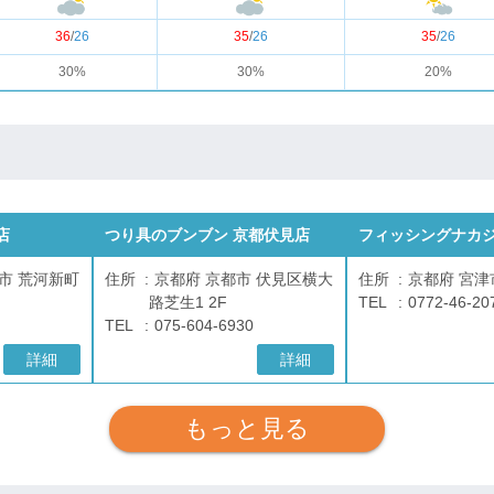
36
/
26
35
/
26
35
/
26
30%
30%
20%
店
つり具のブンブン 京都伏見店
フィッシングナカ
市 荒河新町
住所
京都府 京都市 伏見区横大
住所
京都府 宮津市
路芝生1 2F
TEL
0772-46-20
TEL
075-604-6930
詳細
詳細
もっと見る