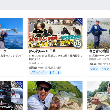
ーク
夢の釣lynch.日和
海と青の物語
半島沖のブリジギング
EPISODE3 前編 待望のコラボ企画！社内見学で
10 真夏のサーフゲー
夢実現！？
京都府 由良川河口
京都府 deps
出演者:
片山 愛海,
出演者:
lynch.,葉月,晁直,明徳
マゴチ
ヒラメ
ブラックバス
トラウト