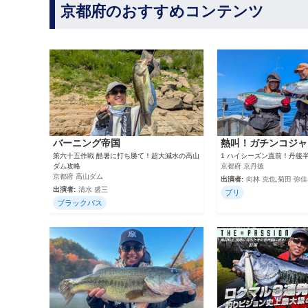
京都府のおすすめコンテンツ
バーニング帝国
熱叫！ガチンコジャ
第六十五作戦 酷暑に打ち勝て！超大減水の高山
1 ハイシーズン直前！丹後
ダム攻略
京都府 京丹後
京都府 高山ダム
出演者:
向林 克也,菊田 弥佳
出演者:
清水 盛三
ブリ
ブラックバス