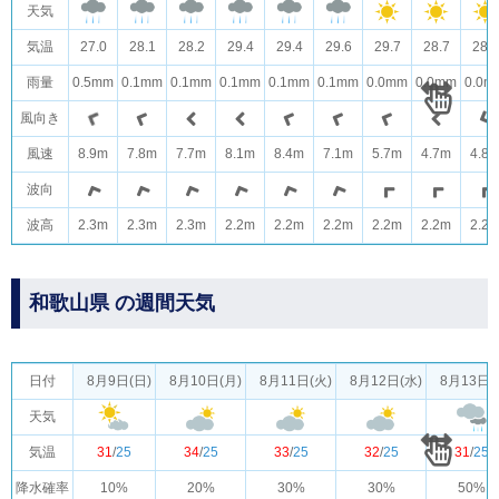
天気
気温
27.0
28.1
28.2
29.4
29.4
29.6
29.7
28.7
28.6
雨量
0.5mm
0.1mm
0.1mm
0.1mm
0.1mm
0.1mm
0.0mm
0.0mm
0.0m
風向き
風速
8.9m
7.8m
7.7m
8.1m
8.4m
7.1m
5.7m
4.7m
4.8
波向
波高
2.3m
2.3m
2.3m
2.2m
2.2m
2.2m
2.2m
2.2m
2.2
和歌山県 の週間天気
日付
8月9日(日)
8月10日(月)
8月11日(火)
8月12日(水)
8月13日(
天気
気温
31
/
25
34
/
25
33
/
25
32
/
25
31
/
25
降水確率
10%
20%
30%
30%
50%