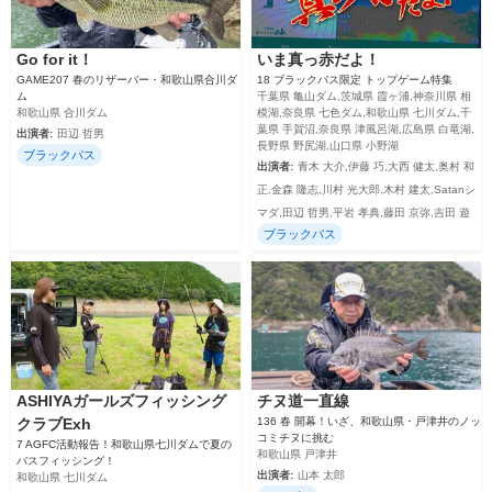
Go for it！
いま真っ赤だよ！
GAME207 春のリザーバー・和歌山県合川ダ
18 ブラックバス限定 トップゲーム特集
ム
千葉県 亀山ダム,茨城県 霞ヶ浦,神奈川県 相
和歌山県 合川ダム
模湖,奈良県 七色ダム,和歌山県 七川ダム,千
葉県 手賀沼,奈良県 津風呂湖,広島県 白竜湖,
出演者:
田辺 哲男
長野県 野尻湖,山口県 小野湖
ブラックバス
出演者:
青木 大介,伊藤 巧,大西 健太,奥村 和
正,金森 隆志,川村 光大郎,木村 建太,Satanシ
マダ,田辺 哲男,平岩 孝典,藤田 京弥,吉田 遊
ブラックバス
ASHIYAガールズフィッシング
チヌ道一直線
クラブExh
136 春 開幕！いざ、和歌山県・戸津井のノッ
コミチヌに挑む
7 AGFC活動報告！和歌山県七川ダムで夏の
和歌山県 戸津井
バスフィッシング！
出演者:
山本 太郎
和歌山県 七川ダム