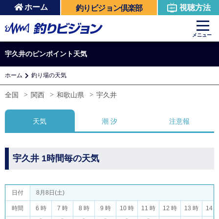
ホーム
視聴方法
釣りビジョン倶楽部
メニュー
宇久井のピンポイント天気
ホーム
釣り場の天気
全国
関西
和歌山県
宇久井
天気
潮 汐
注意報
宇久井 1時間毎の天気
日付
8月8日(土)
時間
6 時
7 時
8 時
9 時
10 時
11 時
12 時
13 時
14 