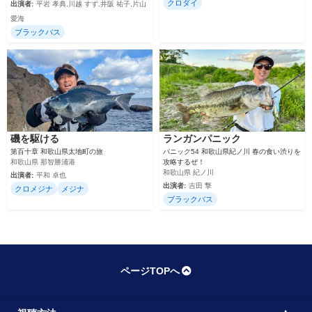
クロダイ
出演者:
平岩 孝典,川越 すず,井阪 祐子,片山
愛海
ブラックバス
磯を駆ける
ランガンパニック
第百十章 和歌山県太地町の旅
パニック54 和歌山県紀ノ川 春の食い渋りを
和歌山県 那智勝浦港
攻略するぜ！
和歌山県 紀ノ川
出演者:
平和 卓也
出演者:
吉田 撃
クロメジナ
メジナ
ブラックバス
ページTOPへ