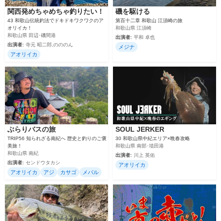
関西発めちゃめちゃ釣りたい！
磯を駆ける
43 和歌山伝統釣法でドキドキワクワクのア
第百十二章 和歌山 江須崎の旅
オリイカ！
和歌山県 江須崎
和歌山県 田辺･磯間港
出演者:
平和 卓也
出演者:
寺元 昭二郎,のののん
メジナ
アオリイカ
ぶらりバスの旅
SOUL JERKER
TRIP56 知られざる南紀へ 歴史と釣りのご褒
30 和歌山県中紀エリア×晩春攻略
美旅！
和歌山県 南部･埴田港
和歌山県 南紀
出演者:
川上 英佑
出演者:
センドウタカシ
アオリイカ
アオリイカ
アジ
カサゴ
メバル