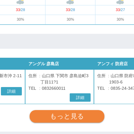
33
/
28
33
/
28
33
/
27
30%
30%
30%
アングル 彦島店
アンフィ 防府店
市沖 2-11
住所
山口県 下関市 彦島迫町3
住所
山口県 防
丁目11?1
1903-6
TEL
0832660011
TEL
0835-24-34
詳細
詳細
もっと見る