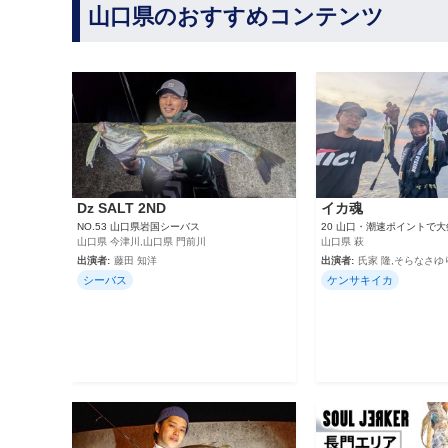
山口県のおすすめコンテンツ
Dz SALT 2ND
イカ魂
NO.53 山口県岩国シーバス
20 山口・潮速ポイントで
山口県 今津川,山口県 門前川
山口県 萩
出演者:
藤田 知洋
出演者:
氏家 隆,そらなさゆ
シーバス
ケンサキイカ