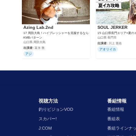
Azing Lab.2nd
SOUL JERKER
17 周防大島！ハイプレッシャーを克服するなら
15 山口県長門エリア×夏の
KMBパターン
山口県 長門市
山口県 周防大島
出演者:
川上 英佑
出演者:
富永 敦
アオリイカ
アジ
視聴方法
番組情報
釣りビジョンVOD
番組情報
スカパー!
番組表
J:COM
番組ラインナ