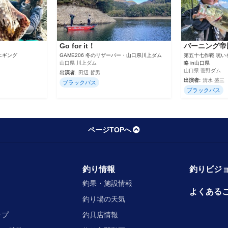
Go for it！
バーニング帝
エギング
GAME206 冬のリザーバー・山口県川上ダム
第五十七作戦 呪
山口県 川上ダム
略 in山口県
山口県 菅野ダム
出演者:
田辺 哲男
出演者:
清水 盛三
ブラックバス
ブラックバス
ページTOPへ
釣り情報
釣りビジョ
釣果・施設情報
よくある
釣り場の天気
ップ
釣具店情報