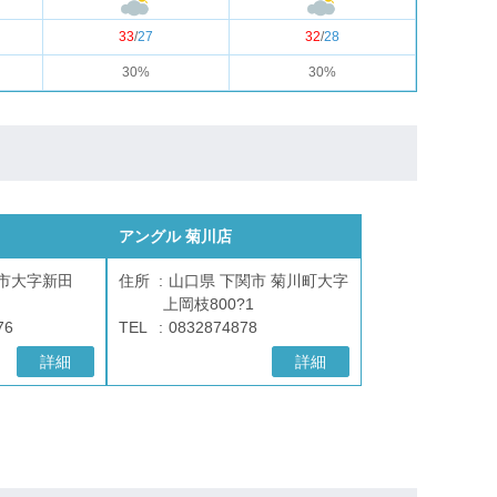
33
/
27
32
/
28
30%
30%
アングル 菊川店
府市大字新田
住所
山口県 下関市 菊川町大字
上岡枝800?1
76
TEL
0832874878
詳細
詳細