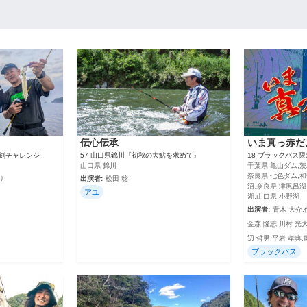
伝心伝承
いま真っ赤だ
大剣チャレンジ
57 山口県錦川『初秋の大鮎を求めて』
18 ブラックバス
山口県 錦川
千葉県 亀山ダム,茨
奈良県 七色ダム,和
り
出演者:
松田 稔
沼,奈良県 津風呂湖
アユ
湖,山口県 小野湖
出演者:
青木 大介,
金森 隆志,川村 光大
辺 哲男,平岩 孝典,
ブラックバス