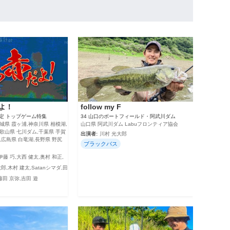
よ！
follow my F
限定 トップゲーム特集
34 山口のボートフィールド・阿武川ダム
城県 霞ヶ浦,神奈川県 相模湖,
山口県 阿武川ダム Labuフロンティア協会
歌山県 七川ダム,千葉県 手賀
出演者:
川村 光大郎
,広島県 白竜湖,長野県 野尻
ブラックバス
伊藤 巧,大西 健太,奥村 和正,
郎,木村 建太,Satanシマダ,田
藤田 京弥,吉田 遊