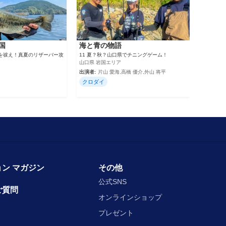
国
海と青の物語
いを祓え！真夏のリザーバー攻
11 夏？秋？山口県でチニングゲーム！
山口県 岩国エリア
出演者:
片山 愛海,高橋 優介,外山 将平
クロダイ
ン マガジン
その他
公式SNS
ご質問
オンラインショップ
プレゼント