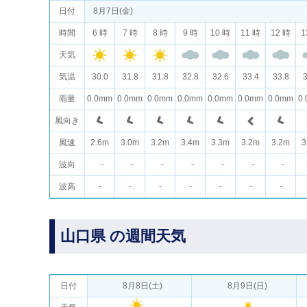
日付
8月7日(金)
時間
6 時
7 時
8 時
9 時
10 時
11 時
12 時
1
天気
気温
30.0
31.8
31.8
32.8
32.6
33.4
33.8
3
雨量
0.0mm
0.0mm
0.0mm
0.0mm
0.0mm
0.0mm
0.0mm
0
風向き
風速
2.6m
3.0m
3.2m
3.4m
3.3m
3.2m
3.2m
3
波向
-
-
-
-
-
-
-
波高
-
-
-
-
-
-
-
山口県 の週間天気
日付
8月8日(土)
8月9日(日)