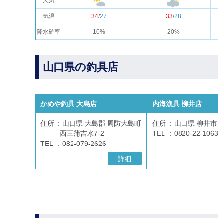
天気
気温
34
/
27
33
/
28
降水確率
10%
20%
山口県の釣具店
かめや釣具 大島店
内海漁具 柳井店
住所
山口県 大島郡 周防大島町
住所
山口県 柳井市新
西三蒲吉水7-2
TEL
0820-22-1063
TEL
082-079-2626
詳細